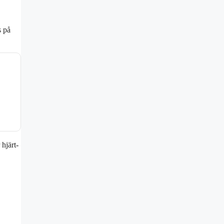
s på
hjärt-