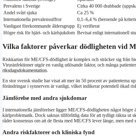
Prevalens i Sverige
Cirka 40 000 drabbade (uppska
Andel svårt sjuka
Ca 25 %
Internationella prevalenssiffror
0,1–6,4 % (beroende på kriteri
Vanligast förekommande åldersgrupp
Ej verifierat
Högre risk för hjärt- och kärlsjukdom
Bevisat enligt internationell st
Vilka faktorer påverkar dödligheten vid
Riskkartan för ME/CFS-dödlighet är komplex och sträcker sig från biol
Virusinfektioner utgör en vanlig utlösande faktor, och många patienter å
riksdagsdokumentation
.
En stor svensk studie har visat att mer än 50 procent av patienterna up
förändringar i synnerven är vanligt, vilket indikerar potentiell ökad ri
Jämförelse med andra sjukdomar
I internationella jämförelser ligger ME/CFS-dödligheten något högre än 
kärlproblematik. Dock saknas tillförlitlig data för att tydligt räkna u
råder konsensus om att de flesta med ME/CFS lever länge, men med sig
Andra riskfaktorer och kliniska fynd