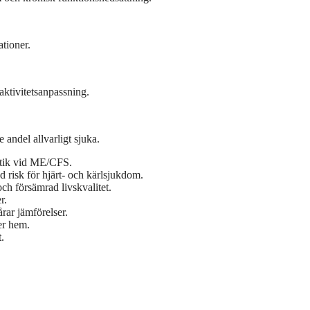
ationer.
ktivitetsanpassning.
andel allvarligt sjuka.
istik vid ME/CFS.
d risk för hjärt- och kärlsjukdom.
ch försämrad livskvalitet.
r.
årar jämförelser.
er hem.
.