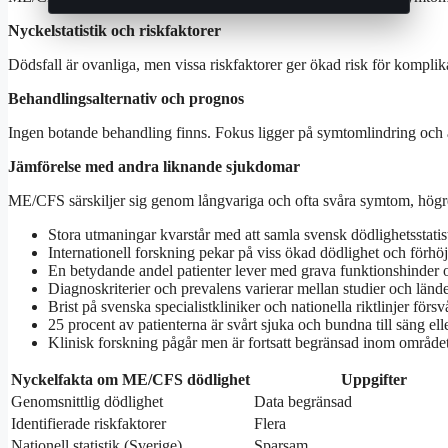
Nyckelstatistik och riskfaktorer
Dödsfall är ovanliga, men vissa riskfaktorer ger ökad risk för komplik
Behandlingsalternativ och prognos
Ingen botande behandling finns. Fokus ligger på symtomlindring och a
Jämförelse med andra liknande sjukdomar
ME/CFS särskiljer sig genom långvariga och ofta svåra symtom, högre 
Stora utmaningar kvarstår med att samla svensk dödlighetsstat
Internationell forskning pekar på viss ökad dödlighet och förhöj
En betydande andel patienter lever med grava funktionshinder o
Diagnoskriterier och prevalens varierar mellan studier och lände
Brist på svenska specialistkliniker och nationella riktlinjer försv
25 procent av patienterna är svårt sjuka och bundna till säng ell
Klinisk forskning pågår men är fortsatt begränsad inom området
Nyckelfakta om ME/CFS dödlighet
Uppgifter
Genomsnittlig dödlighet
Data begränsad
Identifierade riskfaktorer
Flera
Nationell statistik (Sverige)
Sparsam