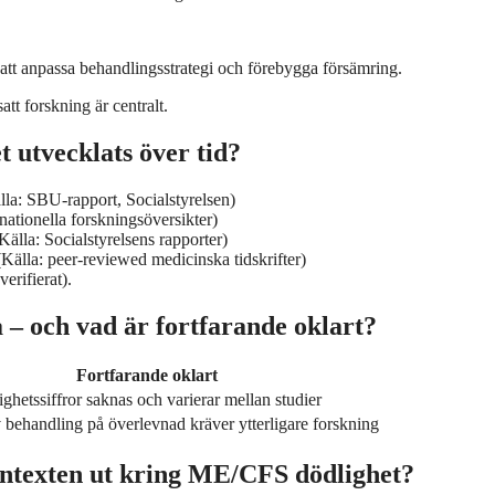
 att anpassa behandlingsstrategi och förebygga försämring.
tt forskning är centralt.
utvecklats över tid?
lla: SBU-rapport, Socialstyrelsen)
rnationella forskningsöversikter)
Källa: Socialstyrelsens rapporter)
(Källa: peer-reviewed medicinska tidskrifter)
erifierat).
– och vad är fortfarande oklart?
Fortfarande oklart
ghetssiffror saknas och varierar mellan studier
 behandling på överlevnad kräver ytterligare forskning
ontexten ut kring ME/CFS dödlighet?