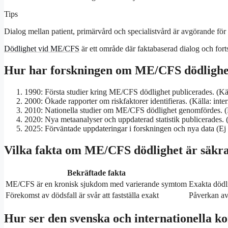
Tips
Dialog mellan patient, primärvård och specialistvård är avgörande för
Dödlighet vid ME/CFS
är ett område där faktabaserad dialog och fortsa
Hur har forskningen om ME/CFS dödlighet 
1990
: Första studier kring ME/CFS dödlighet publicerades.
(Kä
2000
: Ökade rapporter om riskfaktorer identifieras.
(Källa: inte
2010
: Nationella studier om ME/CFS dödlighet genomfördes.
(
2020
: Nya metaanalyser och uppdaterad statistik publicerades.
2025
: Förväntade uppdateringar i forskningen och nya data (Ej v
Vilka fakta om ME/CFS dödlighet är säkra 
Bekräftade fakta
ME/CFS är en kronisk sjukdom med varierande symtom
Exakta dödli
Förekomst av dödsfall är svår att fastställa exakt
Påverkan av
Hur ser den svenska och internationella k