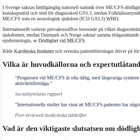
I Sverige saknas lättillgänglig nationell statistik över ME/CFS-dödlighe
kunskapsstöd och stöd för diagnoskod G93.3, medan Folkhälsomyndi
ME/CFS som en neurologisk sjukdom (ICD G93.3)
WHO
.
Internationellt varierar prevalenssiffror beroende på vilket diagnosti
sjukdomen, medan Danmark och Norge saknar samma ifrågasättande sö
epidemiologin, se
Dödlighet vid ME/CFS
.
Både
Karolinska Institutet
och svenska patientföreningar driver på fö
Vilka är huvudkällorna och expertutlåta
“Prognosen vid ME/CFS är ofta dålig, med långvariga symtom so
aktivitetsförmåga.”
Socialstyrelsens rapport
“Internationella studier har visat att ME/CFS-patienter har något
Peer-reviewed medicinska tidskrifter
Vad är den viktigaste slutsatsen om dödli