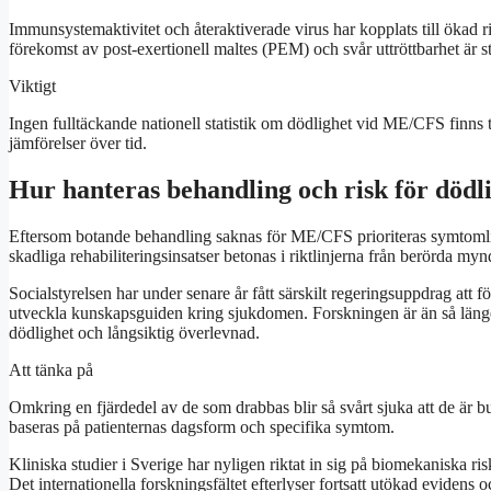
Immunsystemaktivitet och återaktiverade virus har kopplats till ökad
förekomst av post-exertionell maltes (PEM) och svår uttröttbarhet är 
Viktigt
Ingen fulltäckande nationell statistik om dödlighet vid ME/CFS finns t
jämförelser över tid.
Hur hanteras behandling och risk för död
Eftersom botande behandling saknas för ME/CFS prioriteras symtomli
skadliga rehabiliteringsinsatser betonas i riktlinjerna från berörda my
Socialstyrelsen har under senare år fått särskilt regeringsuppdrag a
utveckla kunskapsguiden kring sjukdomen. Forskningen är än så länge b
dödlighet och långsiktig överlevnad.
Att tänka på
Omkring en fjärdedel av de som drabbas blir så svårt sjuka att de är bu
baseras på patienternas dagsform och specifika symtom.
Kliniska studier i Sverige har nyligen riktat in sig på biomekaniska r
Det internationella forskningsfältet efterlyser fortsatt utökad evide