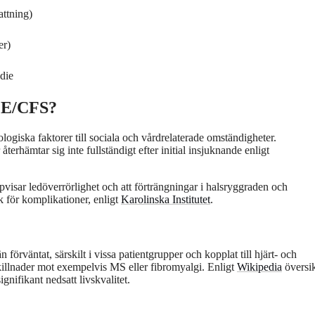
ttning)
er)
udie
 ME/CFS?
ogiska faktorer till sociala och vårdrelaterade omständigheter.
terhämtar sig inte fullständigt efter initial insjuknande enligt
pvisar ledöverrörlighet och att förträngningar i halsryggraden och
sk för komplikationer, enligt
Karolinska Institutet
.
förväntat, särskilt i vissa patientgrupper och kopplat till hjärt- och
t skillnader mot exempelvis MS eller fibromyalgi. Enligt
Wikipedia
översi
nifikant nedsatt livskvalitet.