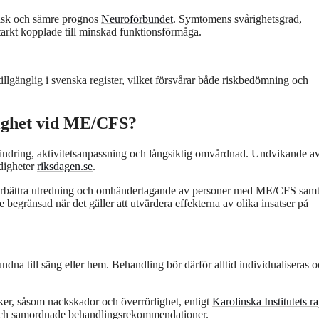
 risk och sämre prognos
Neuroförbundet
. Symtomens svårighetsgrad,
starkt kopplade till minskad funktionsförmåga.
illgänglig i svenska register, vilket försvårar både riskbedömning och
lighet vid ME/CFS?
ndring, aktivitetsanpassning och långsiktig omvårdnad. Undvikande a
ndigheter
riksdagen.se
.
tt förbättra utredning och omhändertagande av personer med ME/CFS sam
egränsad när det gäller att utvärdera effekterna av olika insatser på
ndna till säng eller hem. Behandling bör därför alltid individualiseras 
isker, såsom nackskador och överrörlighet, enligt
Karolinska Institutets r
ns och samordnade behandlingsrekommendationer.