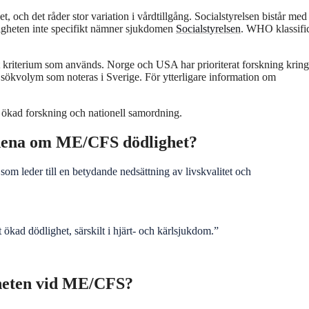
t, och det råder stor variation i vårdtillgång. Socialstyrelsen bistår med
gheten inte specifikt nämner sjukdomen
Socialstyrelsen
. WHO klassifi
skt kriterium som används. Norge och USA har prioriterat forskning kring
kvolym som noteras i Sverige. För ytterligare information om
r ökad forskning och nationell samordning.
ndena om ME/CFS dödlighet?
m leder till en betydande nedsättning av livskvalitet och
 ökad dödlighet, särskilt i hjärt- och kärlsjukdom.”
gheten vid ME/CFS?