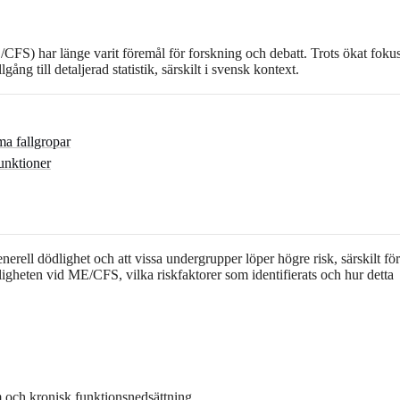
CFS) har länge varit föremål för forskning och debatt. Trots ökat foku
ng till detaljerad statistik, särskilt i svensk kontext.
ma fallgropar
funktioner
rell dödlighet och att vissa undergrupper löper högre risk, särskilt för 
gheten vid ME/CFS, vilka riskfaktorer som identifierats och hur detta
 och kronisk funktionsnedsättning.