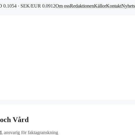
 0.1054 · SEK/EUR 0.0912
Om oss
Redaktionen
Källor
Kontakt
Nyhets
r och Vård
d
, ansvarig för faktagranskning