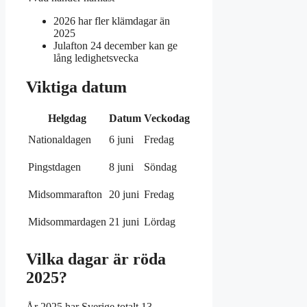
2026 har fler klämdagar än
2025
Julafton 24 december kan ge
lång ledighetsvecka
Viktiga datum
Helgdag
Datum
Veckodag
Typ
Röd
Nationaldagen
6 juni
Fredag
dag
Röd
Pingstdagen
8 juni
Söndag
dag
Rosa
Midsommarafton
20 juni
Fredag
dag
Röd
Midsommardagen
21 juni
Lördag
dag
Vilka dagar är röda
2025?
År 2025 har Sverige totalt 13