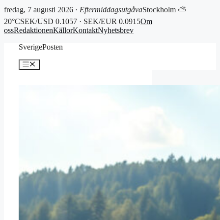
fredag, 7 augusti 2026 ·
Eftermiddagsutgåva
Stockholm ⛅
20°C
SEK/USD 0.1057 · SEK/EUR 0.0915
Om
oss
Redaktionen
Källor
Kontakt
Nyhetsbrev
Hoppa
SverigePosten
till
innehåll
Meny