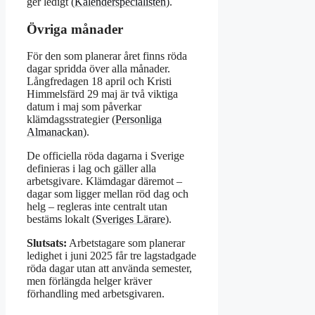
ger ledigt (
Kalenderspecialisten
).
Övriga månader
För den som planerar året finns röda
dagar spridda över alla månader.
Långfredagen 18 april och Kristi
Himmelsfärd 29 maj är två viktiga
datum i maj som påverkar
klämdagsstrategier (
Personliga
Almanackan
).
De officiella röda dagarna i Sverige
definieras i lag och gäller alla
arbetsgivare. Klämdagar däremot –
dagar som ligger mellan röd dag och
helg – regleras inte centralt utan
bestäms lokalt (
Sveriges Lärare
).
Slutsats:
Arbetstagare som planerar
ledighet i juni 2025 får tre lagstadgade
röda dagar utan att använda semester,
men förlängda helger kräver
förhandling med arbetsgivaren.