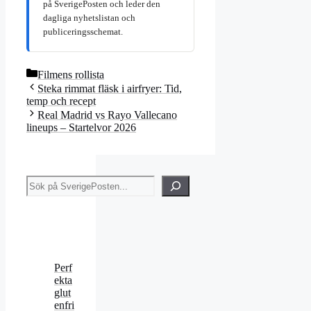
på SverigePosten och leder den
dagliga nyhetslistan och
publiceringsschemat.
Kategorier
Filmens rollista
Steka rimmat fläsk i airfryer: Tid,
temp och recept
Real Madrid vs Rayo Vallecano
lineups – Startelvor 2026
Sök
Perf
ekta
glut
enfri