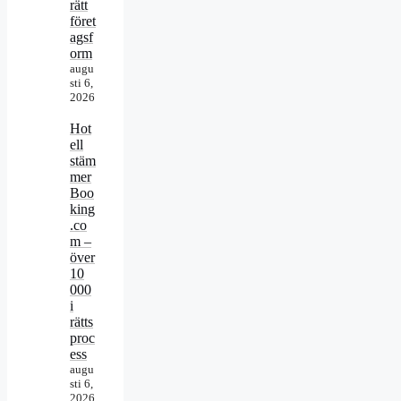
rätt
föret
agsf
orm
augu
sti 6,
2026
Hot
ell
stäm
mer
Boo
king
.co
m –
över
10
000
i
rätts
proc
ess
augu
sti 6,
2026