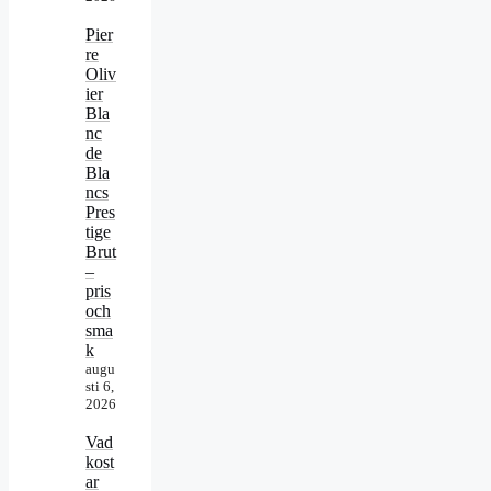
Pier
re
Oliv
ier
Bla
nc
de
Bla
ncs
Pres
tige
Brut
–
pris
och
sma
k
augu
sti 6,
2026
Vad
kost
ar