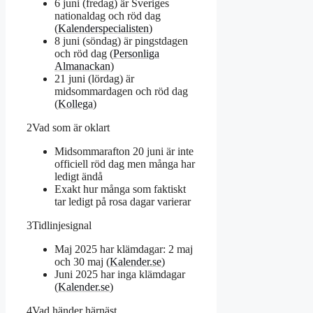
6 juni (fredag) är Sveriges
nationaldag och röd dag
(
Kalenderspecialisten
)
8 juni (söndag) är pingstdagen
och röd dag (
Personliga
Almanackan
)
21 juni (lördag) är
midsommardagen och röd dag
(
Kollega
)
2
Vad som är oklart
Midsommarafton 20 juni är inte
officiell röd dag men många har
ledigt ändå
Exakt hur många som faktiskt
tar ledigt på rosa dagar varierar
3
Tidlinjesignal
Maj 2025 har klämdagar: 2 maj
och 30 maj (
Kalender.se
)
Juni 2025 har inga klämdagar
(
Kalender.se
)
4
Vad händer härnäst