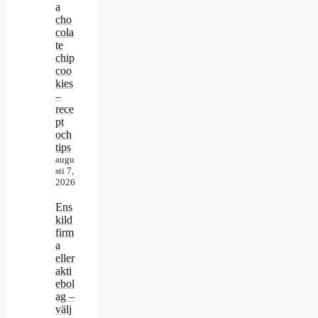
a
cho
cola
te
chip
coo
kies
–
rece
pt
och
tips
augu
sti 7,
2026
Ens
kild
firm
a
eller
akti
ebol
ag –
välj