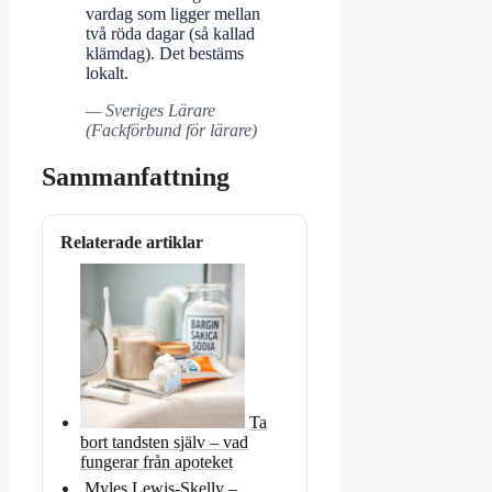
vardag som ligger mellan
två röda dagar (så kallad
klämdag). Det bestäms
lokalt.
— Sveriges Lärare
(Fackförbund för lärare)
Sammanfattning
Relaterade artiklar
Ta
bort tandsten själv – vad
fungerar från apoteket
Myles Lewis-Skelly –