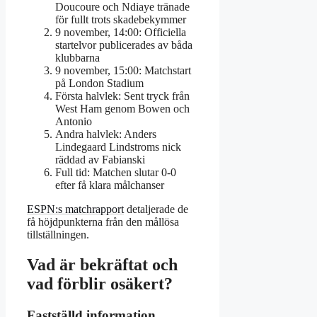
Doucoure och Ndiaye tränade
för fullt trots skadebekymmer
9 november, 14:00
: Officiella
startelvor publicerades av båda
klubbarna
9 november, 15:00
: Matchstart
på London Stadium
Första halvlek
: Sent tryck från
West Ham genom Bowen och
Antonio
Andra halvlek
: Anders
Lindegaard Lindstroms nick
räddad av Fabianski
Full tid
: Matchen slutar 0-0
efter få klara målchanser
ESPN:s matchrapport
detaljerade de
få höjdpunkterna från den mållösa
tillställningen.
Vad är bekräftat och
vad förblir osäkert?
Fastställd information