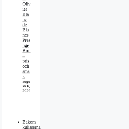
Oliv
ier
Bla
nc
de
Bla
ncs
Pres
tige
Brut
–
pris
och
sma
k
augu
sti 6,
2026
Bakom
kulisserna