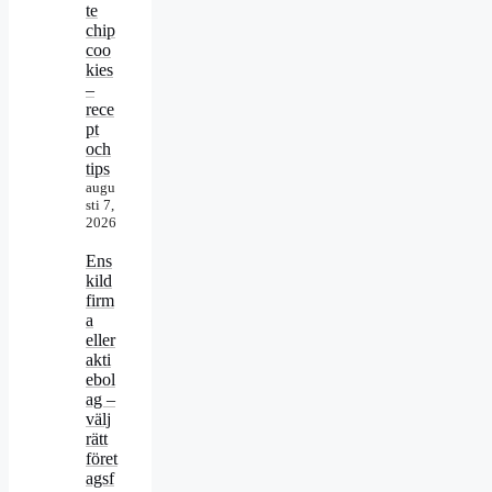
te
chip
coo
kies
–
rece
pt
och
tips
augu
sti 7,
2026
Ens
kild
firm
a
eller
akti
ebol
ag –
välj
rätt
föret
agsf