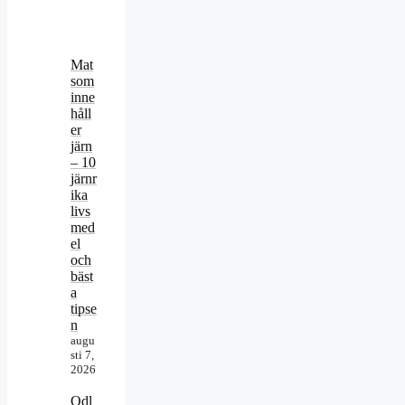
Mat
som
inne
håll
er
järn
– 10
järnr
ika
livs
med
el
och
bäst
a
tipse
n
augu
sti 7,
2026
Odl