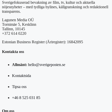
Sverigefokuserad bevakning av film, tv, kultur och aktuella
nöjesnyheter – med tydliga bylines, källgranskning och redaktionell
transparens.
Lagunen Media OÜ
Tornimäe 5, Kesklinn
Tallinn, 10145
+372 614 0220
Estonian Business Register (Äriregister): 16842095
Kontakta oss
Allmänt:
hello@sverigeposten.se
Kontaktsida
Tipsa oss
+46 8 525 031 85
Om oss