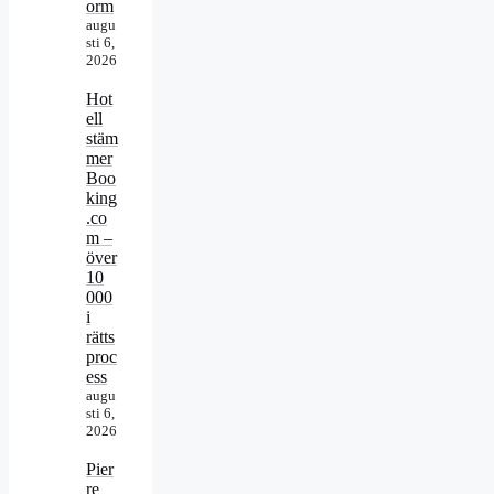
orm
augu
sti 6,
2026
Hot
ell
stäm
mer
Boo
king
.co
m –
över
10
000
i
rätts
proc
ess
augu
sti 6,
2026
Pier
re