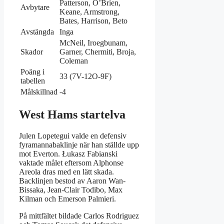
Patterson, O’Brien,
Avbytare
Keane, Armstrong,
Bates, Harrison, Beto
Avstängda
Inga
McNeil, Iroegbunam,
Skador
Garner, Chermiti, Broja,
Coleman
Poäng i
33 (7V-12O-9F)
tabellen
Målskillnad
-4
West Hams startelva
Julen Lopetegui valde en defensiv
fyramannabaklinje när han ställde upp
mot Everton. Łukasz Fabianski
vaktade målet eftersom Alphonse
Areola dras med en lätt skada.
Backlinjen bestod av Aaron Wan-
Bissaka, Jean-Clair Todibo, Max
Kilman och Emerson Palmieri.
På mittfältet bildade Carlos Rodriguez