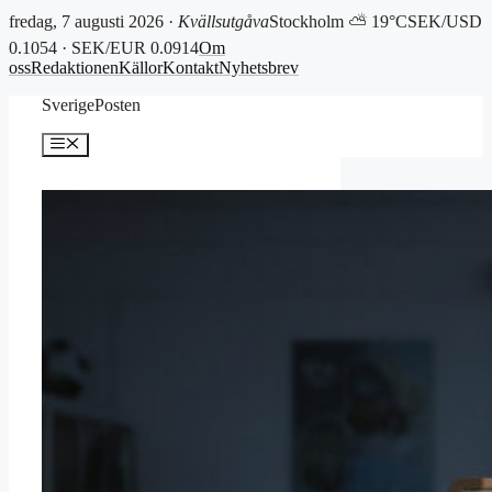
fredag, 7 augusti 2026 ·
Kvällsutgåva
Stockholm ⛅ 19°C
SEK/USD
0.1054 · SEK/EUR 0.0914
Om
oss
Redaktionen
Källor
Kontakt
Nyhetsbrev
Hoppa
SverigePosten
till
innehåll
Meny