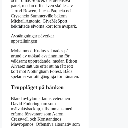
och Tomas Soucek det defensiva
paret, medan offensiven sköttes av
Jarrod Bowen, Lucas Paqueta och
Crysencio Summerville bakom
Michail Antonio.
GiveMeSport
bekräftade elvorna
kort före avspark.
Avstängningar påverkar
uppställningen
Mohammed Kudus saknades på
grund av utökad avstängning för
våldsamt uppträdande, medan Edson
Alvarez satt ute efter att ha fått rött
kort mot Nottingham Forest. Båda
spelarna var otillgängliga för tränaren.
Truppläget på bänken
Bland avbytarna fanns veteranen
David Foderingham som
målvaktsbackup, tillsammans med
erfarna försvarare som Aaron
Cresswell och Konstantinos
Mavropanos. Offensiva alternativ som