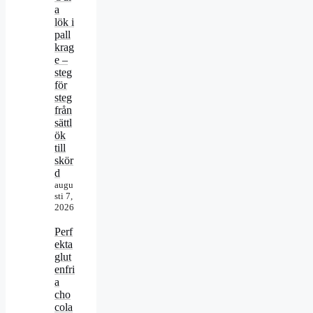
a
lök i
pall
krag
e –
steg
för
steg
från
sättl
ök
till
skör
d
augu
sti 7,
2026
Perf
ekta
glut
enfri
a
cho
cola