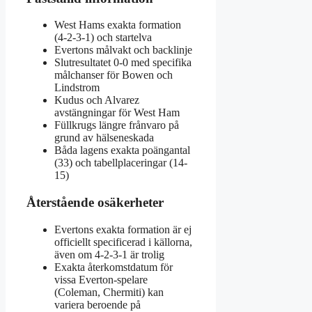
West Hams exakta formation
(4-2-3-1) och startelva
Evertons målvakt och backlinje
Slutresultatet 0-0 med specifika
målchanser för Bowen och
Lindstrom
Kudus och Alvarez
avstängningar för West Ham
Füllkrugs längre frånvaro på
grund av hälseneskada
Båda lagens exakta poängantal
(33) och tabellplaceringar (14-
15)
Återstående osäkerheter
Evertons exakta formation är ej
officiellt specificerad i källorna,
även om 4-2-3-1 är trolig
Exakta återkomstdatum för
vissa Everton-spelare
(Coleman, Chermiti) kan
variera beroende på