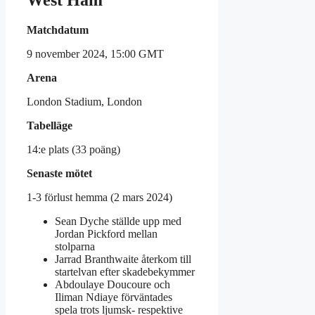
West Ham
Matchdatum
9 november 2024, 15:00 GMT
Arena
London Stadium, London
Tabelläge
14:e plats (33 poäng)
Senaste mötet
1-3 förlust hemma (2 mars 2024)
Sean Dyche ställde upp med
Jordan Pickford mellan
stolparna
Jarrad Branthwaite återkom till
startelvan efter skadebekymmer
Abdoulaye Doucoure och
Iliman Ndiaye förväntades
spela trots ljumsk- respektive