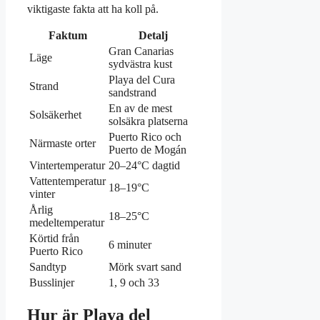
viktigaste fakta att ha koll på.
Faktum
Detalj
Gran Canarias
Läge
sydvästra kust
Playa del Cura
Strand
sandstrand
En av de mest
Solsäkerhet
solsäkra platserna
Puerto Rico och
Närmaste orter
Puerto de Mogán
Vintertemperatur
20–24°C dagtid
Vattentemperatur
18–19°C
vinter
Årlig
18–25°C
medeltemperatur
Körtid från
6 minuter
Puerto Rico
Sandtyp
Mörk svart sand
Busslinjer
1, 9 och 33
Hur är Playa del