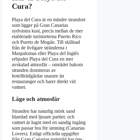
Cura?
Playa del Cura är en mindre strandort
som ligger på Gran Canarias
sydvästra kust, precis mellan de mer
etablerade turistorterna Puerto Rico
och Puerto de Mogán. Till skillnad
från de livligare stränderna i
Maspalomas eller Playa del Inglés
erbjuder Playa del Cura en mer
avskalad atmosfär – området bakom
stranden domineras av
hotellträdgårdar snarare än
restauranger och barer direkt vid
vattnet.
Läge och atmosfär
Stranden har naturlig mörk sand
blandad med ljusare partier, och
vattnet är lugnt med en sandig ingång
som passar bra för simning (Canarias
Lovers). Enligt officiella uppgifter
från Gran Canarias turistråd har öns