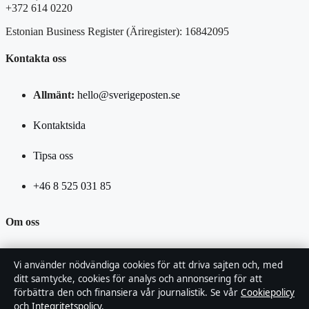
+372 614 0220
Estonian Business Register (Äriregister): 16842095
Kontakta oss
Allmänt:
hello@sverigeposten.se
Kontaktsida
Tipsa oss
+46 8 525 031 85
Om oss
Om oss
Vi använder nödvändiga cookies för att driva sajten och, med
ditt samtycke, cookies för analys och annonsering för att
Redaktionen
förbättra den och finansiera vår journalistik. Se vår
Cookiepolicy
och
Integritetspolicy
.