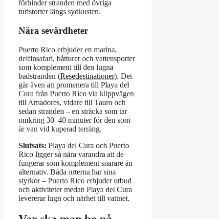
förbinder stranden med övriga
turistorter längs sydkusten.
Nära sevärdheter
Puerto Rico erbjuder en marina,
delfinsafari, båtturer och vattensporter
som komplement till den lugna
badstranden (
Resedestinationer
). Det
går även att promenera till Playa del
Cura från Puerto Rico via klippvägen
till Amadores, vidare till Tauro och
sedan stranden – en sträcka som tar
omkring 30–40 minuter för den som
är van vid kuperad terräng.
Slutsats:
Playa del Cura och Puerto
Rico ligger så nära varandra att de
fungerar som komplement snarare än
alternativ. Båda orterna har sina
styrkor – Puerto Rico erbjuder utbud
och aktiviteter medan Playa del Cura
levererar lugn och närhet till vattnet.
Var ska man bo på