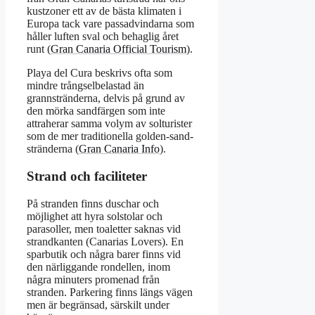
kustzoner ett av de bästa klimaten i
Europa tack vare passadvindarna som
håller luften sval och behaglig året
runt (
Gran Canaria Official Tourism
).
Playa del Cura beskrivs ofta som
mindre trångselbelastad än
grannstränderna, delvis på grund av
den mörka sandfärgen som inte
attraherar samma volym av solturister
som de mer traditionella golden-sand-
stränderna (
Gran Canaria Info
).
Strand och faciliteter
På stranden finns duschar och
möjlighet att hyra solstolar och
parasoller, men toaletter saknas vid
strandkanten (Canarias Lovers). En
sparbutik och några barer finns vid
den närliggande rondellen, inom
några minuters promenad från
stranden. Parkering finns längs vägen
men är begränsad, särskilt under