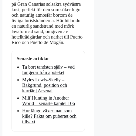
på Gran Canarias solsäkra sydvästra
kust, perfekt för den som söker lugn
och naturlig atmosfär bortom de
livliga turiststränderna. Här hittar du
en naturlig sandstrand med mörk
lavaformad sand, omgiven av
hotellträdgårdar och närhet till Puerto
Rico och Puerto de Mogán.
Senaste artiklar
Ta bort tandsten själv – vad
fungerar från apoteket
Myles Lewis-Skelly –
Bakgrund, position och
karriär | Arsenal
Milf Hunting in Another
World – senaste kapitel 106
Hur länge växer man som
kille? Fakta om pubertet och
tillväxt