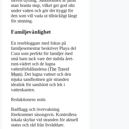
havets dyning. Sandbottnen är jämn
utan branta stup, vilket ger god sikt
under vatten och gör det tryggt för
den som vill vada ut tillräckligt långt
för simning.
Familjevänlighet
En resebloggare med fokus på
familjesemestrar beskriver Playa del
Cura som perfekt för familjer med
små barn tack vare det stabila året-
runt-vädret och de lugna
vattenförhållandena (
The Travel
Mum
). Det lugna vattnet och den
mjuka sandbottnen gör stranden
idealisk för sandslott och lek i
vattenkanten.
Redaktionens notis
Badflagg och övervakning
förekommer säsongsvis. Kontrollera
lokala skyltar vid stranden för aktuell
status och råd från livräddare.