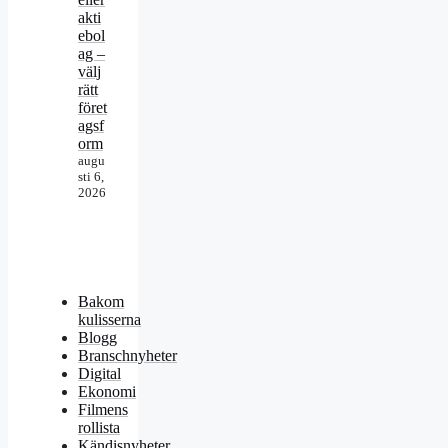
akti
ebol
ag –
välj
rätt
föret
agsf
orm
augu
sti 6,
2026
Bakom
kulisserna
Blogg
Branschnyheter
Digital
Ekonomi
Filmens
rollista
Kändisnyheter