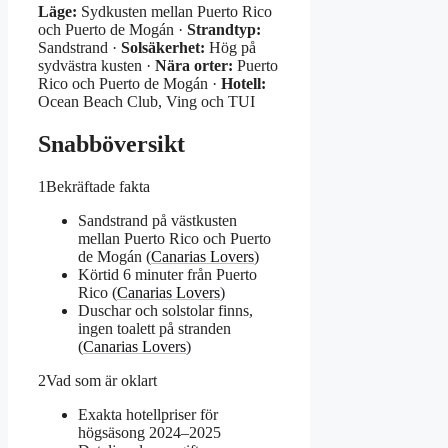
Läge:
Sydkusten mellan Puerto Rico
och Puerto de Mogán ·
Strandtyp:
Sandstrand ·
Solsäkerhet:
Hög på
sydvästra kusten ·
Nära orter:
Puerto
Rico och Puerto de Mogán ·
Hotell:
Ocean Beach Club, Ving och TUI
Snabböversikt
1
Bekräftade fakta
Sandstrand på västkusten
mellan Puerto Rico och Puerto
de Mogán (
Canarias Lovers
)
Körtid 6 minuter från Puerto
Rico (
Canarias Lovers
)
Duschar och solstolar finns,
ingen toalett på stranden
(
Canarias Lovers
)
2
Vad som är oklart
Exakta hotellpriser för
högsäsong 2024–2025