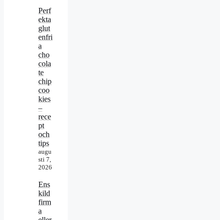
Perf
ekta
glut
enfri
a
cho
cola
te
chip
coo
kies
–
rece
pt
och
tips
augu
sti 7,
2026
Ens
kild
firm
a
eller