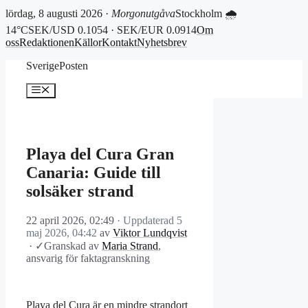
lördag, 8 augusti 2026 ·
Morgonutgåva
Stockholm 🌧
14°C
SEK/USD 0.1054 · SEK/EUR 0.0914
Om
oss
Redaktionen
Källor
Kontakt
Nyhetsbrev
Hoppa
SverigePosten
till
innehåll
Meny
Playa del Cura Gran
Canaria: Guide till
solsäker strand
22 april 2026, 02:49
· Uppdaterad
5
maj 2026, 04:42
av
Viktor Lundqvist
·
✓
Granskad av
Maria Strand
,
ansvarig för faktagranskning
Playa del Cura är en mindre strandort