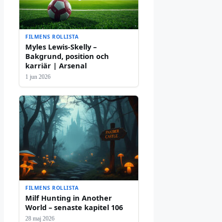
FILMENS ROLLISTA
Myles Lewis-Skelly –
Bakgrund, position och
karriär | Arsenal
1 jun 2026
FILMENS ROLLISTA
Milf Hunting in Another
World – senaste kapitel 106
28 maj 2026