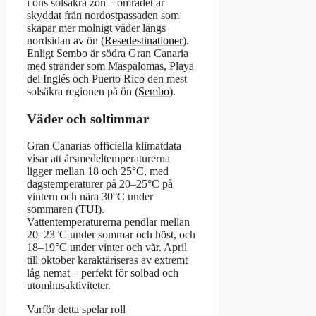
i öns solsäkra zon – området är
skyddat från nordostpassaden som
skapar mer molnigt väder längs
nordsidan av ön (
Resedestinationer
).
Enligt Sembo är södra Gran Canaria
med stränder som Maspalomas, Playa
del Inglés och Puerto Rico den mest
solsäkra regionen på ön (
Sembo
).
Väder och soltimmar
Gran Canarias officiella klimatdata
visar att årsmedeltemperaturerna
ligger mellan 18 och 25°C, med
dagstemperaturer på 20–25°C på
vintern och nära 30°C under
sommaren (
TUI
).
Vattentemperaturerna pendlar mellan
20–23°C under sommar och höst, och
18–19°C under vinter och vår. April
till oktober karaktäriseras av extremt
låg nemat – perfekt för solbad och
utomhusaktiviteter.
Varför detta spelar roll