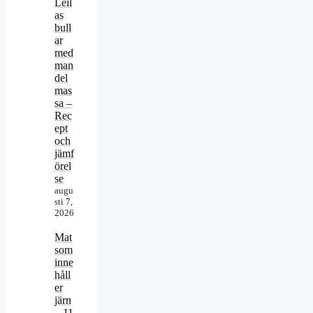
Leil
as
bull
ar
med
man
del
mas
sa –
Rec
ept
och
jämf
örel
se
augu
sti 7,
2026
Mat
som
inne
håll
er
järn
– 11