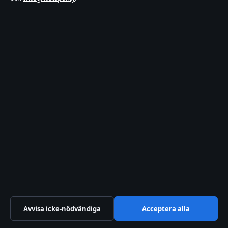
Vår historia
Källor & standarder
RSS-flöde
Förtroende & standarder
Redaktionell policy
Rättelsepolicy
Tillgänglighetsredogörelse
Integritetspolicy
Kändisar & integritet
Avvisa icke-nödvändiga
Acceptera alla
Om SverigePosten i korthet