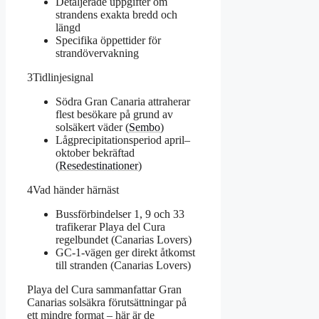
Detaljerade uppgifter om
strandens exakta bredd och
längd
Specifika öppettider för
strandövervakning
3
Tidlinjesignal
Södra Gran Canaria attraherar
flest besökare på grund av
solsäkert väder (
Sembo
)
Lågprecipitationsperiod april–
oktober bekräftad
(
Resedestinationer
)
4
Vad händer härnäst
Bussförbindelser 1, 9 och 33
trafikerar Playa del Cura
regelbundet (Canarias Lovers)
GC-1-vägen ger direkt åtkomst
till stranden (Canarias Lovers)
Playa del Cura sammanfattar Gran
Canarias solsäkra förutsättningar på
ett mindre format – här är de