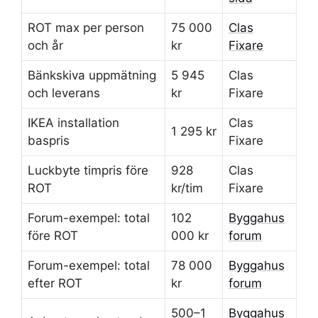
ROT max per person
75 000
Clas
och år
kr
Fixare
Bänkskiva uppmätning
5 945
Clas
och leverans
kr
Fixare
IKEA installation
Clas
1 295 kr
baspris
Fixare
Luckbyte timpris före
928
Clas
ROT
kr/tim
Fixare
Forum-exempel: total
102
Byggahus
före ROT
000 kr
forum
Forum-exempel: total
78 000
Byggahus
efter ROT
kr
forum
500–1
Byggahus