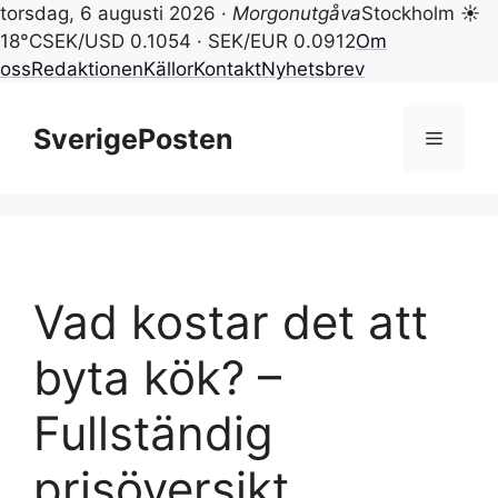
torsdag, 6 augusti 2026 ·
Morgonutgåva
Stockholm ☀
18°C
SEK/USD 0.1054 · SEK/EUR 0.0912
Om
oss
Redaktionen
Källor
Kontakt
Nyhetsbrev
Hoppa
till
SverigePosten
Meny
innehåll
Vad kostar det att
byta kök? –
Fullständig
prisöversikt