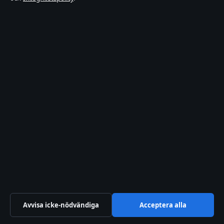
BLOGG
Royal National Hotel London – Läge, priser och
historia
5 aug 2026
Avvisa icke-nödvändiga
Acceptera alla
BLOGG