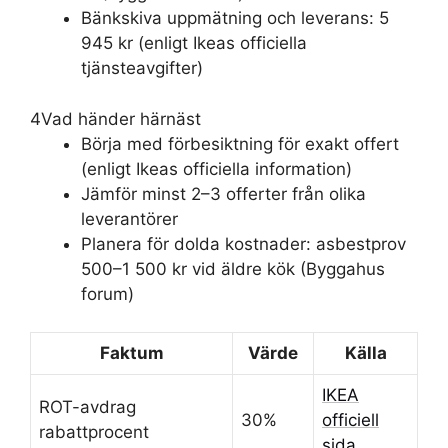
Bänkskiva uppmätning och leverans: 5
945 kr (enligt Ikeas officiella
tjänsteavgifter)
4
Vad händer härnäst
Börja med förbesiktning för exakt offert
(enligt Ikeas officiella information)
Jämför minst 2–3 offerter från olika
leverantörer
Planera för dolda kostnader: asbestprov
500–1 500 kr vid äldre kök (Byggahus
forum)
Faktum
Värde
Källa
IKEA
ROT-avdrag
30%
officiell
rabattprocent
sida