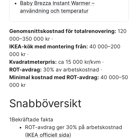
Baby Brezza Instant Warmer –
användning och temperatur
Genomsnittskostnad för totalrenovering:
120
000–350 000 kr ·
IKEA-kök med montering från:
40 000–200
000 kr ·
Kvadratmeterpris:
ca 15 000 kr/kvm ·
ROT-avdrag:
30% av arbetskostnad ·
Minimal kostnad med ROT-avdrag:
40 000–50
000 kr
Snabböversikt
1
Bekräftade fakta
ROT-avdrag ger 30% på arbetskostnad
(
IKEA officiell sida
)