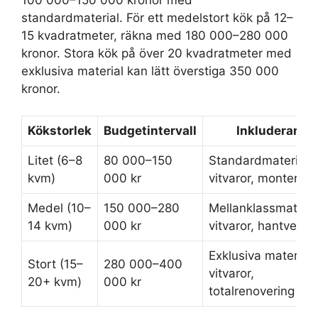
standardmaterial. För ett medelstort kök på 12–
15 kvadratmeter, räkna med 180 000–280 000
kronor. Stora kök på över 20 kvadratmeter med
exklusiva material kan lätt överstiga 350 000
kronor.
Kökstorlek
Budgetintervall
Inkluderar
Litet (6–8
80 000–150
Standardmaterial,
kvm)
000 kr
vitvaror, montering
Medel (10–
150 000–280
Mellanklassmateria
14 kvm)
000 kr
vitvaror, hantverk
Exklusiva material,
Stort (15–
280 000–400
vitvaror,
20+ kvm)
000 kr
totalrenovering