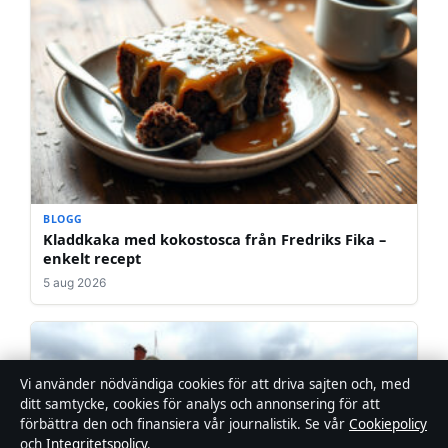
BLOGG
Kladdkaka med kokostosca från Fredriks Fika –
enkelt recept
5 aug 2026
Vi använder nödvändiga cookies för att driva sajten och, med
ditt samtycke, cookies för analys och annonsering för att
förbättra den och finansiera vår journalistik. Se vår
Cookiepolicy
och
Integritetspolicy
.