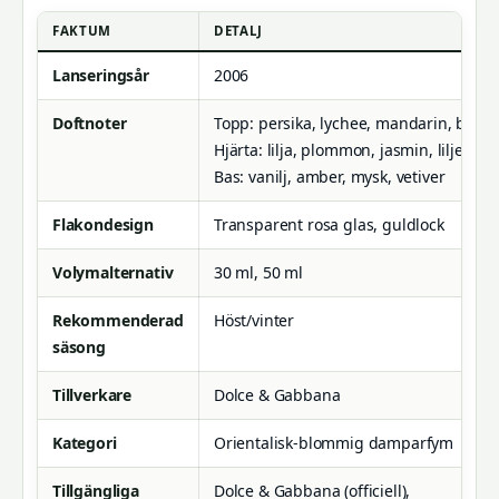
FAKTUM
DETALJ
Lanseringsår
2006
Doftnoter
Topp: persika, lychee, mandarin, berg
Hjärta: lilja, plommon, jasmin, liljekonv
Bas: vanilj, amber, mysk, vetiver
Flakondesign
Transparent rosa glas, guldlock
Volymalternativ
30 ml, 50 ml
Rekommenderad
Höst/vinter
säsong
Tillverkare
Dolce & Gabbana
Kategori
Orientalisk-blommig damparfym
Tillgängliga
Dolce & Gabbana (officiell),