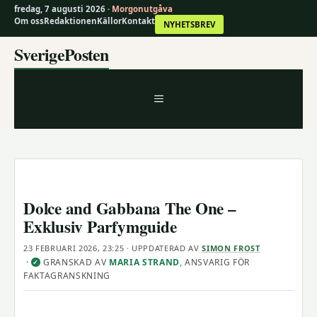
fredag, 7 augusti 2026 ·
Morgonutgåva
Om oss
Redaktionen
Källor
Kontakt
NYHETSBREV
Hoppa
SverigePosten
till
innehåll
MENY
Dolce and Gabbana The One –
Exklusiv Parfymguide
23 FEBRUARI 2026, 23:25
· UPPDATERAD
AV
SIMON FROST
·
GRANSKAD AV
MARIA STRAND
, ANSVARIG FÖR
✓
FAKTAGRANSKNING