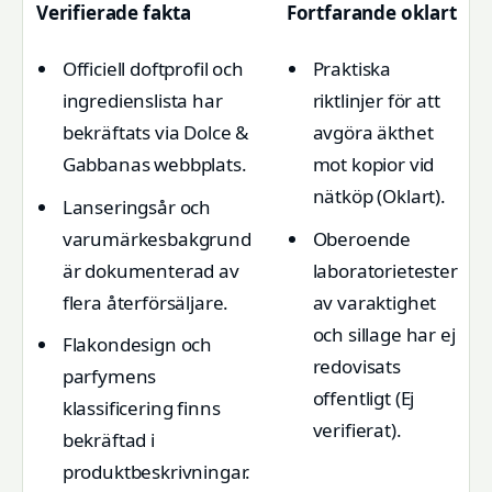
Verifierade fakta
Fortfarande oklart
Officiell doftprofil och
Praktiska
ingredienslista har
riktlinjer för att
bekräftats via Dolce &
avgöra äkthet
Gabbanas webbplats.
mot kopior vid
nätköp (Oklart).
Lanseringsår och
varumärkesbakgrund
Oberoende
är dokumenterad av
laboratorietester
flera återförsäljare.
av varaktighet
och sillage har ej
Flakondesign och
redovisats
parfymens
offentligt (Ej
klassificering finns
verifierat).
bekräftad i
produktbeskrivningar.