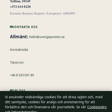
Tallinn, 10145
+372 614 0220
Estonian Business Register (Äriregister): 16842095
KONTAKTA OSS
Allmänt:
hello@sverigeposten.se
Kontaktsida
Tipsa oss
+46 8 525 031 85
OM OSS
Vi använder nödvändiga cookies för att driva sajten och, med
Om oss
ditt samtycke, cookies för analys och annonsering för att
förbättra den och finansiera vår journalistik. Se vår
Cookiepolicy