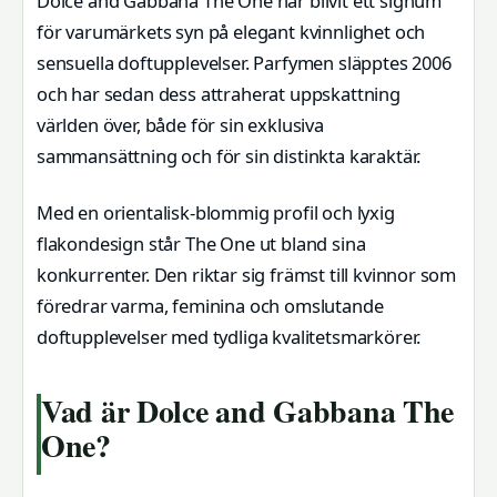
Dolce and Gabbana The One har blivit ett signum
för varumärkets syn på elegant kvinnlighet och
sensuella doftupplevelser. Parfymen släpptes 2006
och har sedan dess attraherat uppskattning
världen över, både för sin exklusiva
sammansättning och för sin distinkta karaktär.
Med en orientalisk-blommig profil och lyxig
flakondesign står The One ut bland sina
konkurrenter. Den riktar sig främst till kvinnor som
föredrar varma, feminina och omslutande
doftupplevelser med tydliga kvalitetsmarkörer.
Vad är Dolce and Gabbana The
One?