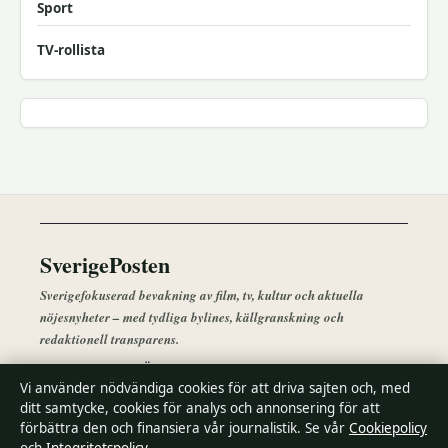
Sport
TV-rollista
SverigePosten
Sverigefokuserad bevakning av film, tv, kultur och aktuella
nöjesnyheter – med tydliga bylines, källgranskning och
redaktionell transparens.
Lagunen Media OÜ
Vi använder nödvändiga cookies för att driva sajten och, med
Tornimäe 5, Kesklinn
ditt samtycke, cookies för analys och annonsering för att
Tallinn, 10145
förbättra den och finansiera vår journalistik. Se vår
Cookiepolicy
+372 614 0220