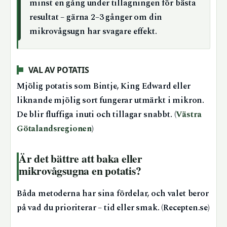
minst en gång under tillagningen för bästa
resultat – gärna 2–3 gånger om din
mikrovågsugn har svagare effekt.
VAL AV POTATIS
Mjölig potatis som Bintje, King Edward eller
liknande mjölig sort fungerar utmärkt i mikron.
De blir fluffiga inuti och tillagar snabbt. (
Västra
Götalandsregionen
)
Är det bättre att baka eller
mikrovågsugna en potatis?
Båda metoderna har sina fördelar, och valet beror
på vad du prioriterar – tid eller smak. (Recepten.se)