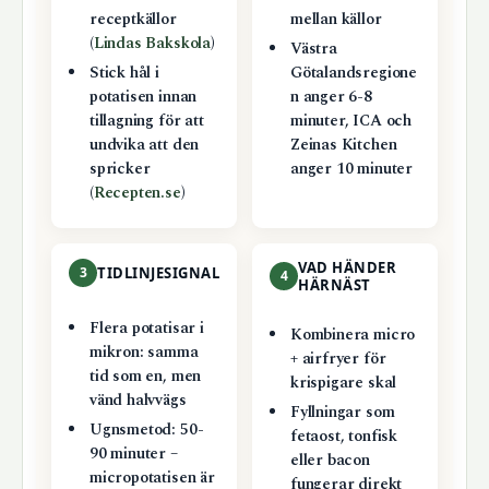
receptkällor
mellan källor
(
Lindas Bakskola
)
Västra
Stick hål i
Götalandsregione
potatisen innan
n anger 6-8
tillagning för att
minuter, ICA och
undvika att den
Zeinas Kitchen
spricker
anger 10 minuter
(
Recepten.se
)
VAD HÄNDER
3
TIDLINJESIGNAL
4
HÄRNÄST
Flera potatisar i
Kombinera micro
mikron: samma
+ airfryer för
tid som en, men
krispigare skal
vänd halvvägs
Fyllningar som
Ugnsmetod: 50-
fetaost, tonfisk
90 minuter –
eller bacon
micropotatisen är
fungerar direkt