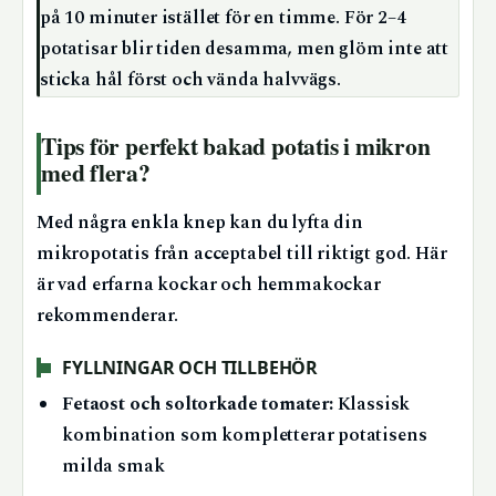
på 10 minuter istället för en timme. För 2–4
potatisar blir tiden desamma, men glöm inte att
sticka hål först och vända halvvägs.
Tips för perfekt bakad potatis i mikron
med flera?
Med några enkla knep kan du lyfta din
mikropotatis från acceptabel till riktigt god. Här
är vad erfarna kockar och hemmakockar
rekommenderar.
FYLLNINGAR OCH TILLBEHÖR
Fetaost och soltorkade tomater:
Klassisk
kombination som kompletterar potatisens
milda smak