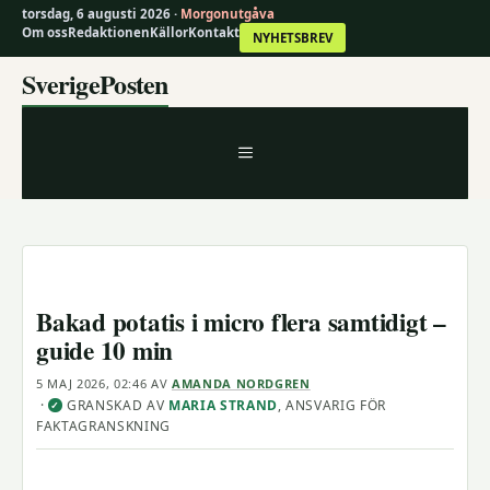
torsdag, 6 augusti 2026 ·
Morgonutgåva
Om oss
Redaktionen
Källor
Kontakt
NYHETSBREV
Hoppa
SverigePosten
till
innehåll
MENY
Bakad potatis i micro flera samtidigt –
guide 10 min
5 MAJ 2026, 02:46
AV
AMANDA NORDGREN
·
GRANSKAD AV
MARIA STRAND
, ANSVARIG FÖR
✓
FAKTAGRANSKNING