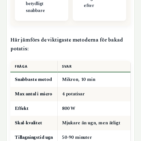
betydligt
efter
snabbare
Här jämförs de viktigaste metoderna för bakad
potatis:
FRÅGA
SVAR
Snabbaste metod
Mikron, 10 min
Max antal i micro
4 potatisar
Effekt
800 W
Skal-kvalitet
Mjukare än ugn, men ätligt
Tillagningstid ugn
50-90 minuter