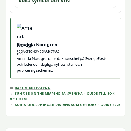
Kolla symbol och VIN
Amanda Nordgren
REDAKTIONSMEDARBETARE
Amanda Nordgren är redaktionschef på SverigePosten
och leder den dagliga nyhetslistan och
publiceringsschemat.
KATEGORIER
BAKOM KULISSERNA
SUNRISE ON THE REAPING PÅ SVENSKA – GUIDE TILL BOK
OCH FILM
KORTA UTBILDNINGAR DISTANS SOM GER JOBB – GUIDE 2025