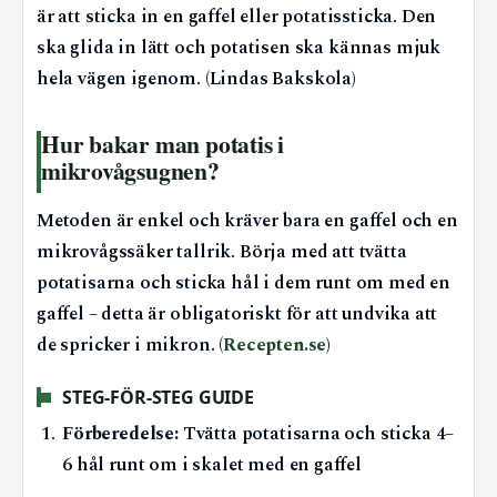
är att sticka in en gaffel eller potatissticka. Den
ska glida in lätt och potatisen ska kännas mjuk
hela vägen igenom. (Lindas Bakskola)
Hur bakar man potatis i
mikrovågsugnen?
Metoden är enkel och kräver bara en gaffel och en
mikrovågssäker tallrik. Börja med att tvätta
potatisarna och sticka hål i dem runt om med en
gaffel – detta är obligatoriskt för att undvika att
de spricker i mikron. (
Recepten.se
)
STEG-FÖR-STEG GUIDE
Förberedelse:
Tvätta potatisarna och sticka 4–
6 hål runt om i skalet med en gaffel