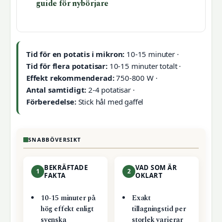
guide för nybörjare
Tid för en potatis i mikron:
10-15 minuter ·
Tid för flera potatisar:
10-15 minuter totalt ·
Effekt rekommenderad:
750-800 W ·
Antal samtidigt:
2-4 potatisar ·
Förberedelse:
Stick hål med gaffel
SNABBÖVERSIKT
BEKRÄFTADE
VAD SOM ÄR
1
2
FAKTA
OKLART
10-15 minuter på
Exakt
hög effekt enligt
tillagningstid per
svenska
storlek varierar