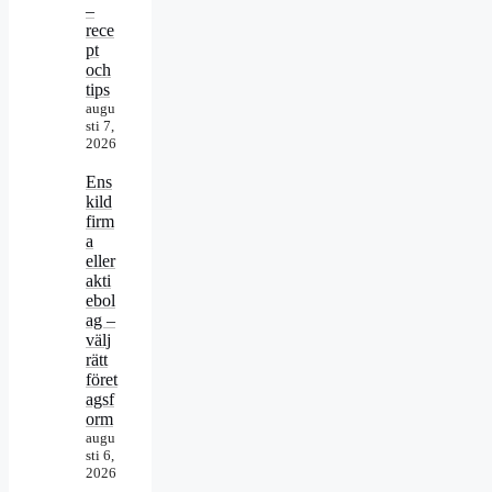
–
rece
pt
och
tips
augu
sti 7,
2026
Ens
kild
firm
a
eller
akti
ebol
ag –
välj
rätt
föret
agsf
orm
augu
sti 6,
2026