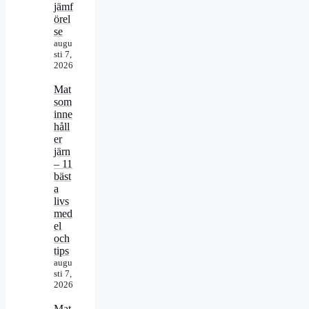
jämf
örel
se
augu
sti 7,
2026
Mat
som
inne
håll
er
järn
– 11
bäst
a
livs
med
el
och
tips
augu
sti 7,
2026
Mat