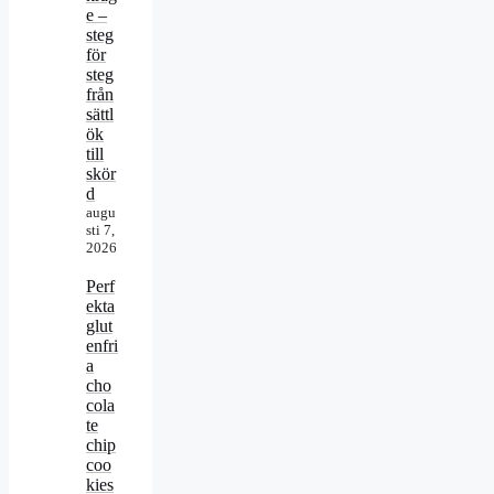
e –
steg
för
steg
från
sättl
ök
till
skör
d
augu
sti 7,
2026
Perf
ekta
glut
enfri
a
cho
cola
te
chip
coo
kies