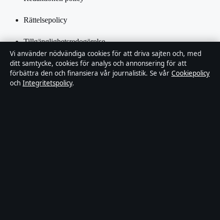
Rättelsepolicy
Tillgänglighetsredogörelse
Vi använder nödvändiga cookies för att driva sajten och, med
Integritetspolicy
ditt samtycke, cookies för analys och annonsering för att
förbättra den och finansiera vår journalistik. Se vår
Cookiepolicy
och
Integritetspolicy
.
Kändisar & integritet
Om SverigePosten i korthet
SverigePosten är en oberoende svensk digital nyhetssajt med fokus
på film, tv, kultur och nöjesnyheter. Varje artikel har en namngiven
byline, granskas av en redaktör och faktagranskas innan publicering.
Innehållet är endast avsett för allmän information. Allmänna
förfrågningar:
hello@sverigeposten.se
. Rättelser:
hello@sverigeposten.se
.