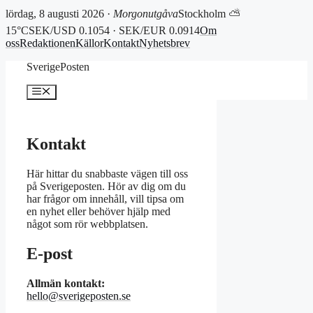
lördag, 8 augusti 2026 ·
Morgonutgåva
Stockholm ⛅
15°C
SEK/USD 0.1054 · SEK/EUR 0.0914
Om
oss
Redaktionen
Källor
Kontakt
Nyhetsbrev
Hoppa
SverigePosten
till
innehåll
Meny
Kontakt
Här hittar du snabbaste vägen till oss
på Sverigeposten. Hör av dig om du
har frågor om innehåll, vill tipsa om
en nyhet eller behöver hjälp med
något som rör webbplatsen.
E-post
Allmän kontakt:
hello@sverigeposten.se