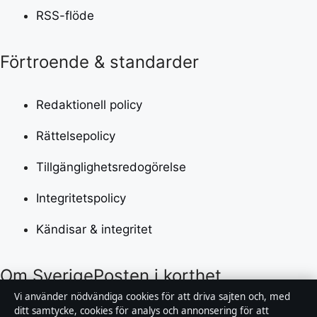
RSS-flöde
Förtroende & standarder
Redaktionell policy
Rättelsepolicy
Tillgänglighetsredogörelse
Integritetspolicy
Kändisar & integritet
Om SverigePosten i korthet
Vi använder nödvändiga cookies för att driva sajten och, med
SverigePosten är en oberoende svensk digital
ditt samtycke, cookies för analys och annonsering för att