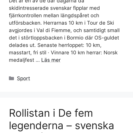
Det är en av de där dagarna då
skidintresserade svenskar fipplar med
fjärrkontrollen mellan längdspåret och
utförsbacken. Herrarnas 10 km i Tour de Ski
avgjordes i Val di Fiemme, och samtidigt small
det i störtloppsbacken i Bormio där OS-guldet
delades ut. Senaste herrloppet: 10 km,
masstart, fri stil · Vinnare 10 km herrar: Norsk
medaljfest …
Läs mer
Kategorier
Sport
Rollistan i De fem
legenderna – svenska