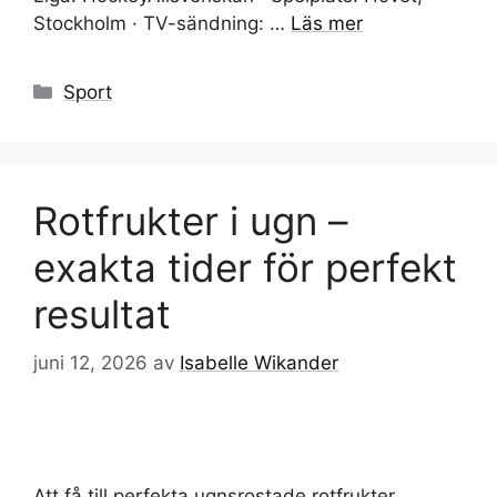
Stockholm · TV-sändning: …
Läs mer
Kategorier
Sport
Rotfrukter i ugn –
exakta tider för perfekt
resultat
juni 12, 2026
av
Isabelle Wikander
Att få till perfekta ugnsrostade rotfrukter