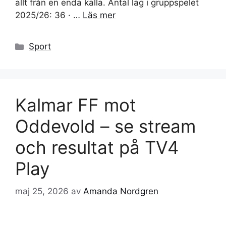
allt från en enda källa. Antal lag i gruppspelet
2025/26: 36 · …
Läs mer
Kategorier
Sport
Kalmar FF mot
Oddevold – se stream
och resultat på TV4
Play
maj 25, 2026
av
Amanda Nordgren