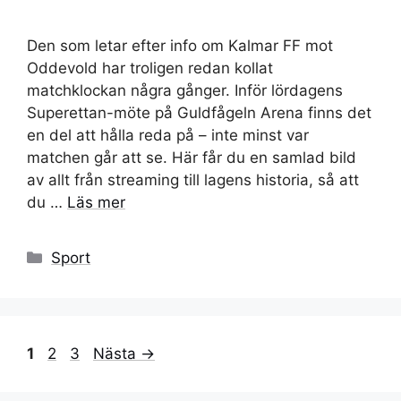
Den som letar efter info om Kalmar FF mot
Oddevold har troligen redan kollat
matchklockan några gånger. Inför lördagens
Superettan-möte på Guldfågeln Arena finns det
en del att hålla reda på – inte minst var
matchen går att se. Här får du en samlad bild
av allt från streaming till lagens historia, så att
du …
Läs mer
Kategorier
Sport
Sida
Sida
Sida
1
2
3
Nästa
→