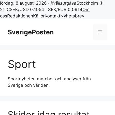
lördag, 8 augusti 2026 ·
Kvällsutgåva
Stockholm ☀
21°C
SEK/USD 0.1054 · SEK/EUR 0.0914
Om
oss
Redaktionen
Källor
Kontakt
Nyhetsbrev
Hoppa
till
SverigePosten
Meny
innehåll
Sport
Sportnyheter, matcher och analyser från
Sverige och världen.
Skidor idag resultat