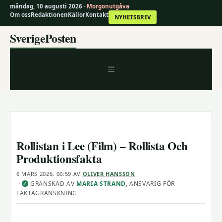
måndag, 10 augusti 2026 ·
Morgonutgåva
Om oss
Redaktionen
Källor
Kontakt
NYHETSBREV
Hoppa
SverigePosten
till
innehåll
MENY
Rollistan i Lee (Film) – Rollista Och
Produktionsfakta
6 MARS 2026, 00:59
AV
OLIVER HANSSON
·
GRANSKAD AV
MARIA STRAND
, ANSVARIG FÖR
✓
FAKTAGRANSKNING