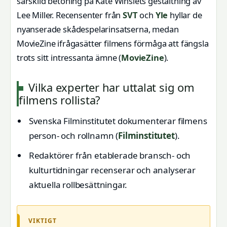
särskild betoning på Kate Winslets gestaltning av
Lee Miller. Recensenter från
SVT
och
Yle
hyllar de
nyanserade skådespelarinsatserna, medan
MovieZine ifrågasätter filmens förmåga att fängsla
trots sitt intressanta ämne (
MovieZine
).
Vilka experter har uttalat sig om
filmens rollista?
Svenska Filminstitutet dokumenterar filmens
person- och rollnamn (
Filminstitutet
).
Redaktörer från etablerade bransch- och
kulturtidningar recenserar och analyserar
aktuella rollbesättningar.
VIKTIGT