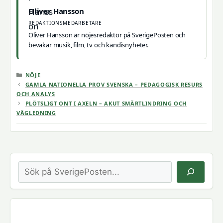
Oliver Hansson
REDAKTIONSMEDARBETARE
Oliver Hansson är nöjesredaktör på SverigePosten och
bevakar musik, film, tv och kändisnyheter.
KATEGORIER
NÖJE
GAMLA NATIONELLA PROV SVENSKA – PEDAGOGISK RESURS
OCH ANALYS
PLÖTSLIGT ONT I AXELN – AKUT SMÄRTLINDRING OCH
VÄGLEDNING
Sök