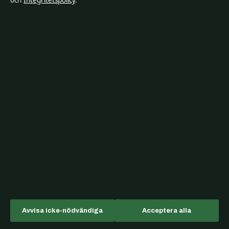
och
Integritetspolicy
.
SverigePosten
Sverigefokuserad bevakning av film, tv, kultur och aktuella
nöjesnyheter – med tydliga bylines, källgranskning och
redaktionell transparens.
Lagunen Media OÜ
Tornimäe 5, Kesklinn
Tallinn, 10145
+372 614 0220
Estonian Business Register (Äriregister): 16842095
KONTAKTA OSS
Allmänt:
hello@sverigeposten.se
Avvisa icke-nödvändiga
Acceptera alla
Kontaktsida