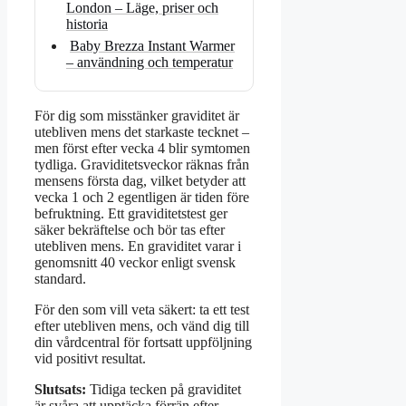
London – Läge, priser och
historia
Baby Brezza Instant Warmer
– användning och temperatur
För dig som misstänker graviditet är
utebliven mens det starkaste tecknet –
men först efter vecka 4 blir symtomen
tydliga. Graviditetsveckor räknas från
mensens första dag, vilket betyder att
vecka 1 och 2 egentligen är tiden före
befruktning. Ett graviditetstest ger
säker bekräftelse och bör tas efter
utebliven mens. En graviditet varar i
genomsnitt 40 veckor enligt svensk
standard.
För den som vill veta säkert: ta ett test
efter utebliven mens, och vänd dig till
din vårdcentral för fortsatt uppföljning
vid positivt resultat.
Slutsats:
Tidiga tecken på graviditet
är svåra att upptäcka förrän efter