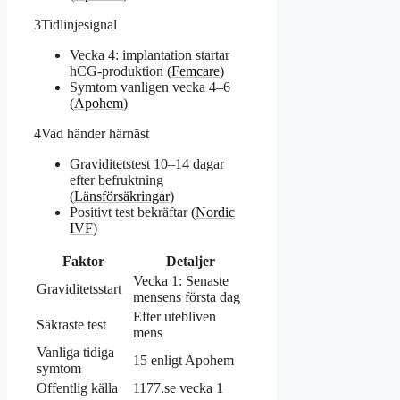
3
Tidlinjesignal
Vecka 4: implantation startar
hCG-produktion (
Femcare
)
Symtom vanligen vecka 4–6
(
Apohem
)
4
Vad händer härnäst
Graviditetstest 10–14 dagar
efter befruktning
(
Länsförsäkringar
)
Positivt test bekräftar (
Nordic
IVF
)
Faktor
Detaljer
Vecka 1: Senaste
Graviditetsstart
mensens första dag
Efter utebliven
Säkraste test
mens
Vanliga tidiga
15 enligt Apohem
symtom
Offentlig källa
1177.se vecka 1