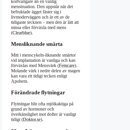
kortvarigare än en vanlig
menstruation. Den uppstår när det
befruktade ägget fäster sig i
livmoderväggen och är ett av de
tidigaste tecknen – men den är lätt att
missa eller förväxla med mens
(
Clearblue
).
Mensliknande smärta
Mitt i menscykeln-liknande smärtor
vid implantation är vanliga och kan
förväxlas med Mensvärk (
Femcare
).
Molande värk i nedre delen av magen
kan vara ett tidigt tecken enligt
Apohem.
Förändrade flytningar
Flytningar blir ofta mjölkaktiga på
grund av hormoner och
överkänslighet mot dofter är vanligt
tidigt (
Doktor.se
).