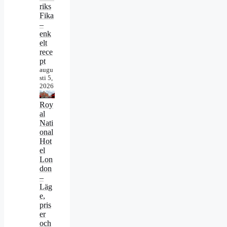
riks
Fika
–
enk
elt
rece
pt
augu
sti 5,
2026
Roy
al
Nati
onal
Hot
el
Lon
don
–
Läg
e,
pris
er
och