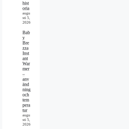
hist
oria
augu
sti 5,
2026
Bab
y
Bre
zza
Inst
ant
War
mer
–
anv
änd
ning
och
tem
pera
tur
augu
sti 5,
2026