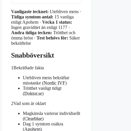
Vanligaste tecknet:
Utebliven mens ·
Tidiga symtom antal:
15 vanliga
enligt Apohem ·
Vecka 1 status:
Ingen graviditet än enligt 1177 ·
Andra tidiga tecken:
Trötthet och
ömma bröst ·
Test behövs för:
Säker
bekräftelse
Snabböversikt
1
Bekräftade fakta
Utebliven mens bekräftar
misstanke (
Nordic IVF
)
Trötthet vanligt tidigt
(
Doktor.se
)
2
Vad som är oklart
Magkänsla varierar individuellt
(
Clearblue
)
Dag 1 symtom osäkra
(
Apohem
)