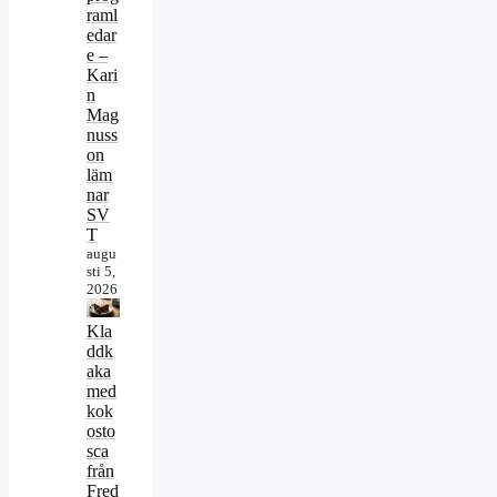
raml
edar
e –
Kari
n
Mag
nuss
on
läm
nar
SV
T
augu
sti 5,
2026
Kla
ddk
aka
med
kok
osto
sca
från
Fred