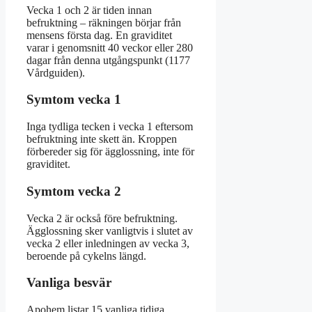
Vecka 1 och 2 är tiden innan
befruktning – räkningen börjar från
mensens första dag. En graviditet
varar i genomsnitt 40 veckor eller 280
dagar från denna utgångspunkt (1177
Vårdguiden).
Symtom vecka 1
Inga tydliga tecken i vecka 1 eftersom
befruktning inte skett än. Kroppen
förbereder sig för ägglossning, inte för
graviditet.
Symtom vecka 2
Vecka 2 är också före befruktning.
Ägglossning sker vanligtvis i slutet av
vecka 2 eller inledningen av vecka 3,
beroende på cykelns längd.
Vanliga besvär
Apohem listar 15 vanliga tidiga