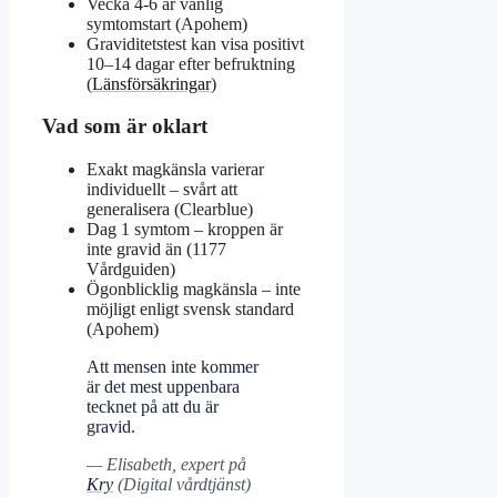
Vecka 4-6 är vanlig
symtomstart (Apohem)
Graviditetstest kan visa positivt
10–14 dagar efter befruktning
(
Länsförsäkringar
)
Vad som är oklart
Exakt magkänsla varierar
individuellt – svårt att
generalisera (Clearblue)
Dag 1 symtom – kroppen är
inte gravid än (1177
Vårdguiden)
Ögonblicklig magkänsla – inte
möjligt enligt svensk standard
(Apohem)
Att mensen inte kommer
är det mest uppenbara
tecknet på att du är
gravid.
— Elisabeth, expert på
Kry
(Digital vårdtjänst)