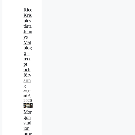
Rice
Kris
pies
tårta
Jenn
ys
Mat
blog
g –
rece
pt
och
förv
arin
g
augu
sti 6,
2026
Mor
gon
stud
ion
prog