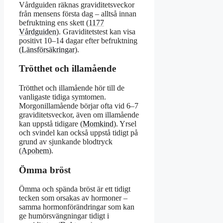
Vårdguiden räknas graviditetsveckor
från mensens första dag – alltså innan
befruktning ens skett (
1177
Vårdguiden
). Graviditetstest kan visa
positivt 10–14 dagar efter befruktning
(
Länsförsäkringar
).
Trötthet och illamående
Trötthet och illamående hör till de
vanligaste tidiga symtomen.
Morgonillamående börjar ofta vid 6–7
graviditetsveckor, även om illamående
kan uppstå tidigare (
Momkind
). Yrsel
och svindel kan också uppstå tidigt på
grund av sjunkande blodtryck
(
Apohem
).
Ömma bröst
Ömma och spända bröst är ett tidigt
tecken som orsakas av hormoner –
samma hormonförändringar som kan
ge humörsvängningar tidigt i