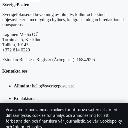
SverigePosten
Sverigefokuserad bevakning av film, tv, kultur och aktuella
nöjesnyheter – med tydliga bylines, källgranskning och redaktionell
transparens.
Lagunen Media OÜ
Tornimäe 5, Kesklinn
Tallinn, 10145
+372 614 0220
Estonian Business Register (Äriregister): 16842095
Kontakta oss
Allmänt:
hello@sverigeposten.se
Kontaktsida
Vi använder nödvändiga cookies för att driva sajten och, med
Tipsa oss
ditt samtycke, cookies för analys och annonsering för att
förbättra den och finansiera vår journalistik. Se vår
Cookiepolicy
+46 8 525 031 85
och
Integritetspolicy
.