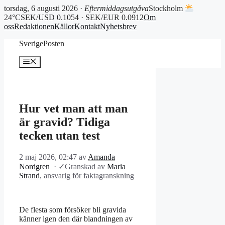
torsdag, 6 augusti 2026 ·
Eftermiddagsutgåva
Stockholm
24°C
SEK/USD 0.1054 · SEK/EUR 0.0912
Om
oss
Redaktionen
Källor
Kontakt
Nyhetsbrev
Hoppa
SverigePosten
till
innehåll
Meny
Hur vet man att man
är gravid? Tidiga
tecken utan test
2 maj 2026, 02:47
av
Amanda
Nordgren
·
✓
Granskad av
Maria
Strand
, ansvarig för faktagranskning
De flesta som försöker bli gravida
känner igen den där blandningen av