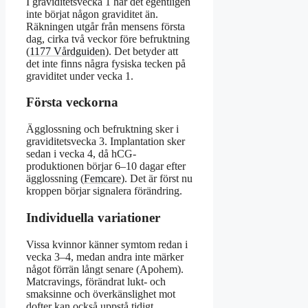
I graviditetsvecka 1 har det egentligen
inte börjat någon graviditet än.
Räkningen utgår från mensens första
dag, cirka två veckor före befruktning
(
1177 Vårdguiden
). Det betyder att
det inte finns några fysiska tecken på
graviditet under vecka 1.
Första veckorna
Ägglossning och befruktning sker i
graviditetsvecka 3. Implantation sker
sedan i vecka 4, då hCG-
produktionen börjar 6–10 dagar efter
ägglossning (
Femcare
). Det är först nu
kroppen börjar signalera förändring.
Individuella variationer
Vissa kvinnor känner symtom redan i
vecka 3–4, medan andra inte märker
något förrän långt senare (Apohem).
Matcravings, förändrat lukt- och
smaksinne och överkänslighet mot
dofter kan också uppstå tidigt