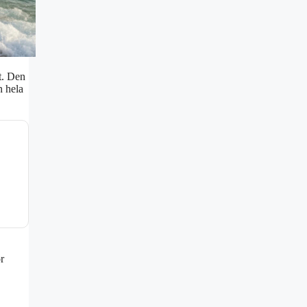
t. Den
n hela
r