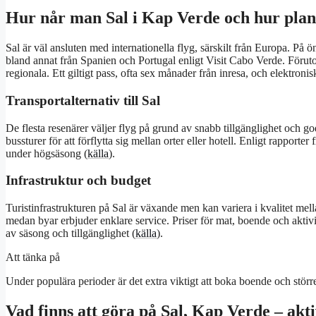
Hur når man Sal i Kap Verde och hur plan
Sal är väl ansluten med internationella flyg, särskilt från Europa. På 
bland annat från Spanien och Portugal enligt Visit Cabo Verde. Föruto
regionala. Ett giltigt pass, ofta sex månader från inresa, och elektronis
Transportalternativ till Sal
De flesta resenärer väljer flyg på grund av snabb tillgänglighet och go
bussturer för att förflytta sig mellan orter eller hotell. Enligt rapporte
under högsäsong (
källa
).
Infrastruktur och budget
Turistinfrastrukturen på Sal är växande men kan variera i kvalitet mell
medan byar erbjuder enklare service. Priser för mat, boende och aktivi
av säsong och tillgänglighet (
källa
).
Att tänka på
Under populära perioder är det extra viktigt att boka boende och större 
Vad finns att göra på Sal, Kap Verde – akti