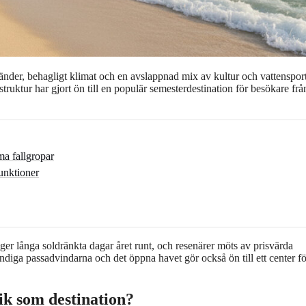
ränder, behagligt klimat och en avslappnad mix av kultur och vattenspor
truktur har gjort ön till en populär semesterdestination för besökare frå
ma fallgropar
funktioner
n ger långa soldränkta dagar året runt, och resenärer möts av prisvärda
ändiga passadvindarna och det öppna havet gör också ön till ett center fö
ik som destination?