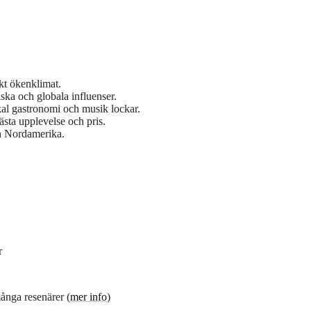
skt ökenklimat.
ska och globala influenser.
kal gastronomi och musik lockar.
sta upplevelse och pris.
ch Nordamerika.
r
många resenärer (
mer info
)