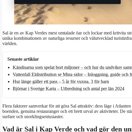
Sal är en av Kap Verdes mest omtalade öar och lockar med kritvita st
unika kombinationen av naturliga resurser och välutvecklad turistinfras
världen.
Senaste artiklar
Kändisarna som spelat bort miljoner – och hur du undviker sam
Vattenfall Eldistribution se Mina sidor – Inloggning, guide och 
Hur länge gäller ett pass – 5 år för vuxna, 3 för barn
Björnar i Sverige Karta – Utbredning och antal per län 2024
Flera faktorer samverkar för att göra Sal attraktiv: dess läge i Atlante
boenden, genuina restauranger och ett brett urval av aktiviteter. De st
surfare och snorklingsentusiaster.
Vad är Sal i Kap Verde och vad gör den un