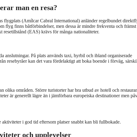
erar man en resa?
öns flygplats (Amílcar Cabral International) anländer regelbundet direktfl
m flyg finns båtförbindelser, men dessa är mindre frekventa och främst
kt resetillstånd (EAS) krävs för många nationaliteter.
da anslutningar. På plats används taxi, hyrbil och ibland organiserade
r från resebyråer kan det vara fördelaktigt att boka boende i förväg, särski
an olika områden. Större turistorter har bra utbud av hotell och restaura
teter är generellt lägre än i jämförbara europeiska destinationer men på
aktiviteter i god tid eftersom platser snabbt kan bli fullbokade.
viteter och upplevelser