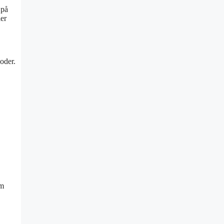
 på
er
oder.
sm