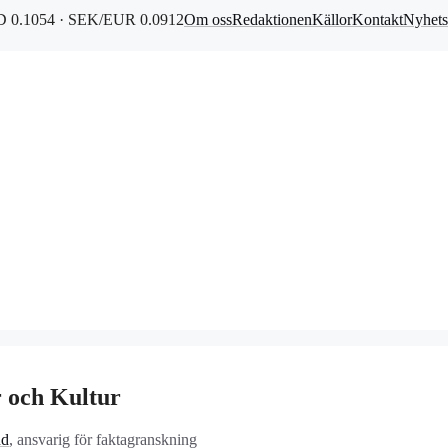
 0.1054 · SEK/EUR 0.0912
Om oss
Redaktionen
Källor
Kontakt
Nyhets
r och Kultur
nd
, ansvarig för faktagranskning