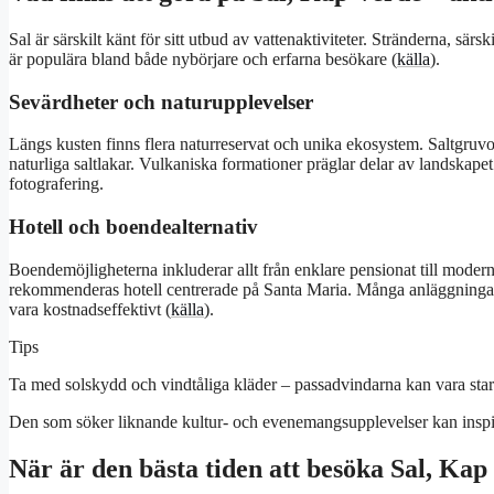
Sal är särskilt känt för sitt utbud av vattenaktiviteter. Stränderna, sär
är populära bland både nybörjare och erfarna besökare (
källa
).
Sevärdheter och naturupplevelser
Längs kusten finns flera naturreservat och unika ekosystem. Saltgruvor
naturliga saltlakar. Vulkaniska formationer präglar delar av landskap
fotografering.
Hotell och boendealternativ
Boendemöjligheterna inkluderar allt från enklare pensionat till modern
rekommenderas hotell centrerade på Santa Maria. Många anläggningar e
vara kostnadseffektivt (
källa
).
Tips
Ta med solskydd och vindtåliga kläder – passadvindarna kan vara sta
Den som söker liknande kultur- och evenemangsupplevelser kan insp
När är den bästa tiden att besöka Sal, Ka