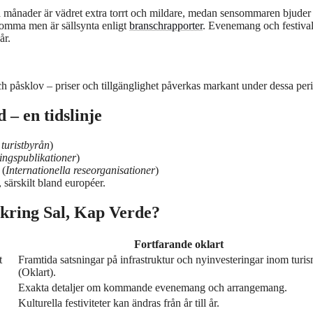
sta månader är vädret extra torrt och mildare, medan sensommaren bjuder
ekomma men är sällsynta enligt
branschrapporter
. Evenemang och festival
år.
 påsklov – priser och tillgänglighet påverkas markant under dessa peri
 – en tidslinje
 turistbyrån
)
ingspublikationer
)
 (
Internationella reseorganisationer
)
 särskilt bland européer.
 kring Sal, Kap Verde?
Fortfarande oklart
t
Framtida satsningar på infrastruktur och nyinvesteringar inom turi
(Oklart).
Exakta detaljer om kommande evenemang och arrangemang.
Kulturella festiviteter kan ändras från år till år.