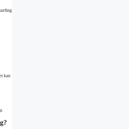
surfing
et kan
r
.
ng?