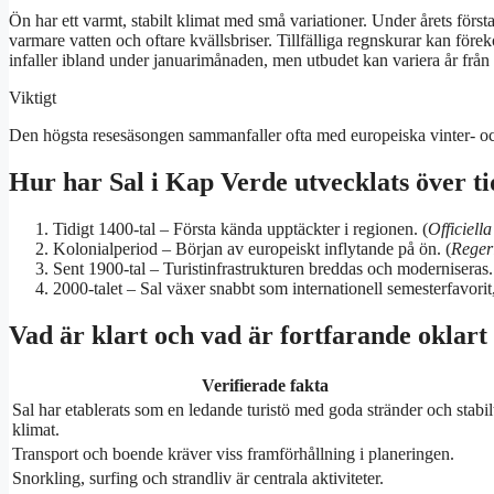
Ön har ett varmt, stabilt klimat med små variationer. Under årets för
varmare vatten och oftare kvällsbriser. Tillfälliga regnskurar kan för
infaller ibland under januarimånaden, men utbudet kan variera år från 
Viktigt
Den högsta resesäsongen sammanfaller ofta med europeiska vinter- och
Hur har Sal i Kap Verde utvecklats över tid
Tidigt 1400-tal
– Första kända upptäckter i regionen. (
Officiella
Kolonialperiod
– Början av europeiskt inflytande på ön. (
Reger
Sent 1900-tal
– Turistinfrastrukturen breddas och moderniseras.
2000-talet
– Sal växer snabbt som internationell semesterfavorit,
Vad är klart och vad är fortfarande oklart
Verifierade fakta
Sal har etablerats som en ledande turistö med goda stränder och stabil
klimat.
Transport och boende kräver viss framförhållning i planeringen.
Snorkling, surfing och strandliv är centrala aktiviteter.