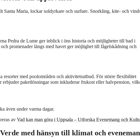
skilt Santa Maria, lockar soldyrkare och surfare. Snorkling, kite- och vind
na Pedra de Lume ger inblick i öns historia och möjligheter till bad i
et och promenader längs med havet ger möjlighet till fågelskådning och
a resorter med poolområden och aktivitetsutbud. För större flexibilitet
rbjuder paketlösningar som inkluderar frukost eller halvpension, vilk
rka även under varma dagar.
ireras av
Vad kan man göra i Uppsala – Utforska Evenemang och Kultu
p Verde med hänsyn till klimat och evenema