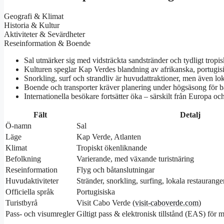
Geografi & Klimat
Historia & Kultur
Aktiviteter & Sevärdheter
Reseinformation & Boende
Sal utmärker sig med vidsträckta sandstränder och tydligt tropi
Kulturen speglar Kap Verdes blandning av afrikanska, portugisi
Snorkling, surf och strandliv är huvudattraktioner, men även lo
Boende och transporter kräver planering under högsäsong för bä
Internationella besökare fortsätter öka – särskilt från Europa o
Fält
Detalj
Ö-namn
Sal
Läge
Kap Verde, Atlanten
Klimat
Tropiskt ökenliknande
Befolkning
Varierande, med växande turistnäring
Reseinformation
Flyg och båtanslutningar
Huvudaktiviteter
Stränder, snorkling, surfing, lokala restaurange
Officiella språk
Portugisiska
Turistbyrå
Visit Cabo Verde (
visit-caboverde.com
)
Pass- och visumregler
Giltigt pass & elektronisk tillstånd (EAS) för 