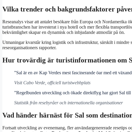
Vilka trender och bakgrundsfaktorer påver
Reseanalys visar att antalet besökare från Europa och Nordamerika öka
turistbranschen har investerat i nya hotell och mer flexibla transport
bekvämlighet skapar en dynamisk och inbjudande atmosfär på ön.
Utmaningar kvarstår kring logistik och infrastruktur, särskilt i mindre 
reseorganisationers rapporter.
Hur trovärdig är turistinformationen om S
”Sal är en av Kap Verdes mest fascinerande öar med ett växande 
Visit Cabo Verde, officiell turistwebbplats
”Regelbunden utveckling och ökade direktflyg har gjort Sal till
Statistik från resebyråer och internationella organisationer
Vad händer härnäst för Sal som destinatio
Fortsatt utveckling av evenemang, fler användargenererade resetips oc