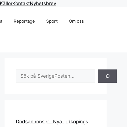
Källor
Kontakt
Nyhetsbrev
na
Reportage
Sport
Om oss
Sök
Dödsannonser i Nya Lidköpings