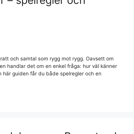
r – spelregler och
skratt och samtal som rygg mot rygg. Oavsett om
ljen handlar det om en enkel fråga: hur väl känner
n här guiden får du både spelregler och en