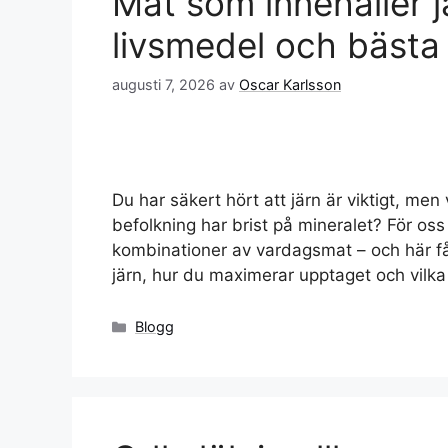
Mat som innehåller jä
livsmedel och bästa
augusti 7, 2026
av
Oscar Karlsson
Du har säkert hört att järn är viktigt, me
befolkning har brist på mineralet? För oss 
kombinationer av vardagsmat – och här får
järn, hur du maximerar upptaget och vilk
Kategorier
Blogg