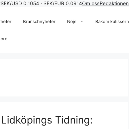
C
SEK/USD 0.1054 · SEK/EUR 0.0914
Om oss
Redaktionen
yheter
Branschnyheter
Nöje
Bakom kulisser
sord
Lidköpings Tidning: