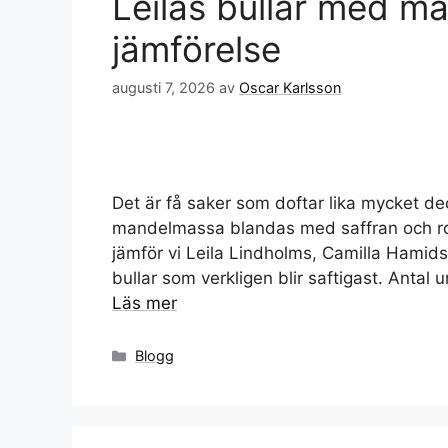
Leilas bullar med m
jämförelse
augusti 7, 2026
av
Oscar Karlsson
Det är få saker som doftar lika mycket 
mandelmassa blandas med saffran och rom
jämför vi Leila Lindholms, Camilla Hamid
bullar som verkligen blir saftigast. Antal
Läs mer
Kategorier
Blogg