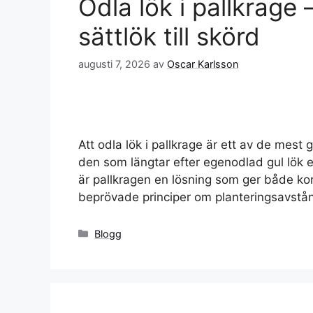
Odla lök i pallkrage 
sättlök till skörd
augusti 7, 2026
av
Oscar Karlsson
Att odla lök i pallkrage är ett av de mest g
den som längtar efter egenodlad gul lök e
är pallkragen en lösning som ger både kon
beprövade principer om planteringsavst
Kategorier
Blogg