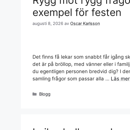
Rygg mot rygg frågo
exempel för festen
augusti 8, 2026
av
Oscar Karlsson
Det finns få lekar som snabbt får igång 
det är på bröllop, med vänner eller i fami
du egentligen personen bredvid dig? I de
samling frågor som passar alla …
Läs mer
Kategorier
Blogg