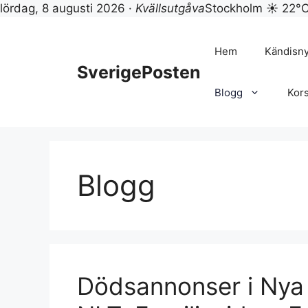
lördag, 8 augusti 2026 ·
Kvällsutgåva
Stockholm ☀ 22°
Hoppa
till
Hem
Kändisn
innehåll
SverigePosten
Blogg
Kor
Blogg
Dödsannonser i Nya 