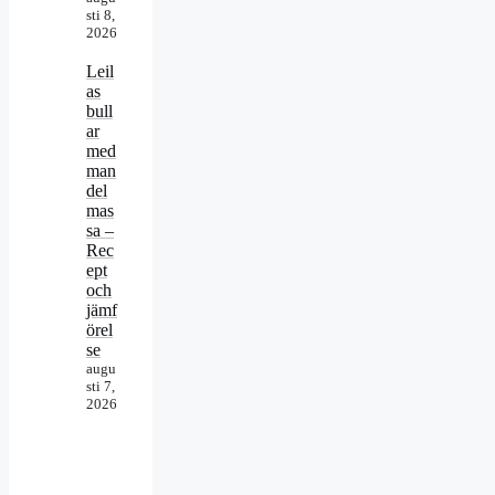
sti 8,
2026
Leil
as
bull
ar
med
man
del
mas
sa –
Rec
ept
och
jämf
örel
se
augu
sti 7,
2026