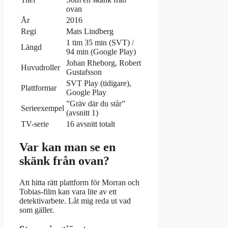
ovan
År
2016
Regi
Mats Lindberg
1 tim 35 min (SVT) /
Längd
94 min (Google Play)
Johan Rheborg, Robert
Huvudroller
Gustafsson
SVT Play (tidigare),
Plattformar
Google Play
”Gräv där du står”
Serieexempel
(avsnitt 1)
TV-serie
16 avsnitt totalt
Var kan man se en
skänk från ovan?
Att hitta rätt plattform för Morran och
Tobias-film kan vara lite av ett
detektivarbete. Låt mig reda ut vad
som gäller.