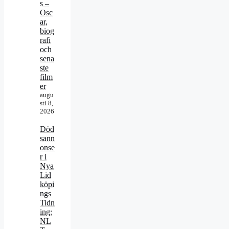
s –
Osc
ar,
biog
rafi
och
sena
ste
film
er
augu
sti 8,
2026
Död
sann
onse
r i
Nya
Lid
köpi
ngs
Tidn
ing:
NL