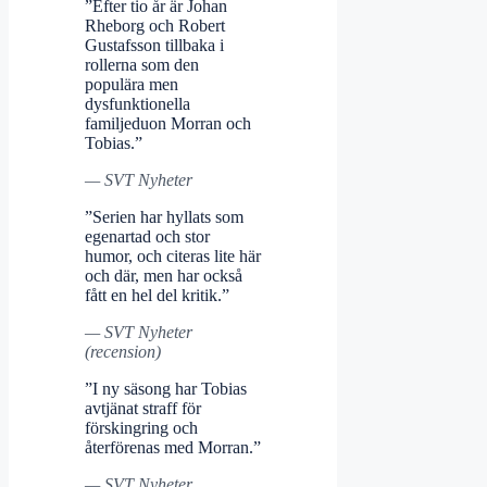
”Efter tio år är Johan
Rheborg och Robert
Gustafsson tillbaka i
rollerna som den
populära men
dysfunktionella
familjeduon Morran och
Tobias.”
— SVT Nyheter
”Serien har hyllats som
egenartad och stor
humor, och citeras lite här
och där, men har också
fått en hel del kritik.”
— SVT Nyheter
(recension)
”I ny säsong har Tobias
avtjänat straff för
förskingring och
återförenas med Morran.”
— SVT Nyheter