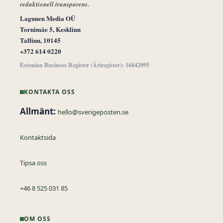
redaktionell transparens.
Lagunen Media OÜ
Tornimäe 5, Kesklinn
Tallinn, 10145
+372 614 0220
Estonian Business Register (Äriregister): 16842095
KONTAKTA OSS
Allmänt:
hello@sverigeposten.se
Kontaktsida
Tipsa oss
+46 8 525 031 85
OM OSS