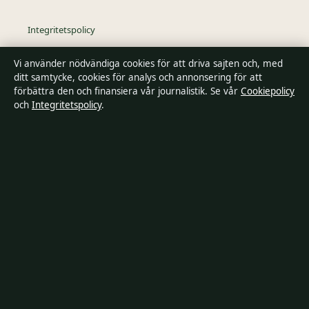
Integritetspolicy
Vi använder nödvändiga cookies för att driva sajten och, med
Kändisar & integritet
ditt samtycke, cookies för analys och annonsering för att
förbättra den och finansiera vår journalistik. Se vår
Cookiepolicy
och
Integritetspolicy
.
Om SverigePosten i korthet
SverigePosten är en oberoende svensk digital nyhetssajt med
fokus på film, tv, kultur och nöjesnyheter. Varje artikel har en
namngiven byline, granskas av en redaktör och
faktagranskas innan publicering.
Innehållet är endast avsett för allmän information. Allmänna
förfrågningar:
hello@sverigeposten.se
. Rättelser:
hello@sverigeposten.se
.
Utgivare:
Lagunen Media OÜ, Tallinn ·
Ansvarig utgivare:
Viktor