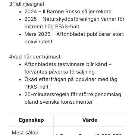
3
Tidlinjesignal
2024
– Il Barone Rosso säljer rekord
2025
– Naturskyddsföreningen varnar för
extremt hög PFAS-halt
Mars 2026
– Aftonbladet publicerar stort
boxvinstest
4
Vad händer härnäst
Aftonbladets testvinnare blir känd –
förväntas påverka försäljning
Ökad efterfrågan på boxviner med låg
PFAS-halt
20-minutersregeln får större genomslag
bland svenska konsumenter
Egenskap
Värde
Mest sålda