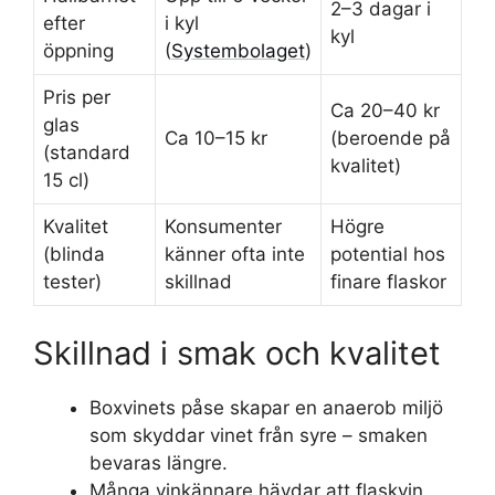
2–3 dagar i
efter
i kyl
kyl
öppning
(
Systembolaget
)
Pris per
Ca 20–40 kr
glas
Ca 10–15 kr
(beroende på
(standard
kvalitet)
15 cl)
Kvalitet
Konsumenter
Högre
(blinda
känner ofta inte
potential hos
tester)
skillnad
finare flaskor
Skillnad i smak och kvalitet
Boxvinets påse skapar en anaerob miljö
som skyddar vinet från syre – smaken
bevaras längre.
Många vinkännare hävdar att flaskvin