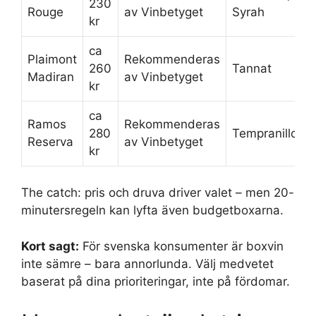
230
Rouge
av Vinbetyget
Syrah
kr
ca
Plaimont
Rekommenderas
260
Tannat
Madiran
av Vinbetyget
kr
ca
Ramos
Rekommenderas
280
Tempranillo
Reserva
av Vinbetyget
kr
The catch: pris och druva driver valet – men 20-
minutersregeln kan lyfta även budgetboxarna.
Kort sagt:
För svenska konsumenter är boxvin
inte sämre – bara annorlunda. Välj medvetet
baserat på dina prioriteringar, inte på fördomar.