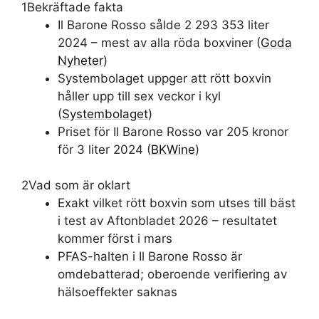
1
Bekräftade fakta
Il Barone Rosso sålde 2 293 353 liter
2024 – mest av alla röda boxviner (
Goda
Nyheter
)
Systembolaget uppger att rött boxvin
håller upp till sex veckor i kyl
(
Systembolaget
)
Priset för Il Barone Rosso var 205 kronor
för 3 liter 2024 (
BKWine
)
2
Vad som är oklart
Exakt vilket rött boxvin som utses till bäst
i test av Aftonbladet 2026 – resultatet
kommer först i mars
PFAS-halten i Il Barone Rosso är
omdebatterad; oberoende verifiering av
hälsoeffekter saknas