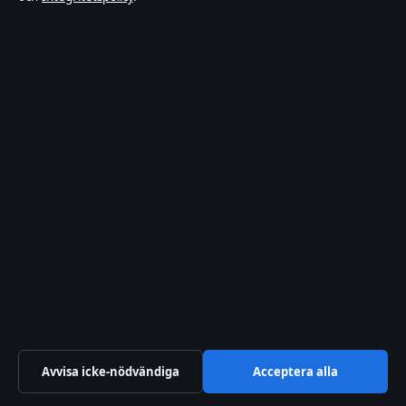
TV-rollista
SverigePosten
Sverigefokuserad bevakning av film, tv, kultur och
aktuella nöjesnyheter – med tydliga bylines,
källgranskning och redaktionell transparens.
Lagunen Media OÜ
Tornimäe 5, Kesklinn
Tallinn, 10145
+372 614 0220
Avvisa icke-nödvändiga
Acceptera alla
Estonian Business Register (Äriregister): 16842095