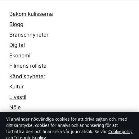
Bakom kulisserna
Blogg
Branschnyheter
Digital
Ekonomi
Filmens rollista
Kändisnyheter
Kultur
Livsstil
Nöje
Nyheter
Vi använder nödvändiga cookies för att driva sajten och, med
ditt samtycke, cookies för analys och annonsering för att
Samhälle & reglering
förbättra den och finansiera vår journalistik. Se vår
Cookiepolicy
och
Integritetspolicy
.
Sport