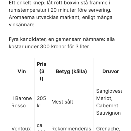
Ett enkelt knep: låt rött boxvin stå framme i
rumstemperatur i 20 minuter före servering.
Aromaerna utvecklas markant, enligt många
vinkännare.
Fyra kandidater, en gemensam nämnare: alla
kostar under 300 kronor för 3 liter.
Pris
Vin
(3
Betyg (källa)
Druvor
l)
Sangiovese,
Il Barone
205
Merlot,
Mest sålt
Rosso
kr
Cabernet
Sauvignon
ca
Ventoux
Rekommenderas
Grenache,