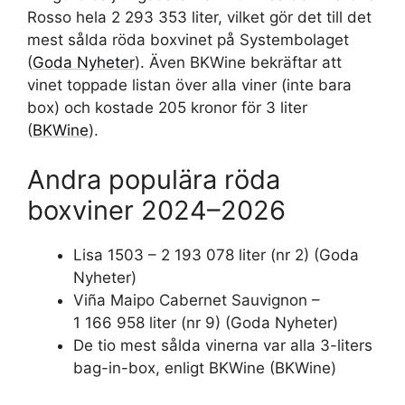
Rosso hela 2 293 353 liter, vilket gör det till det
mest sålda röda boxvinet på Systembolaget
(
Goda Nyheter
). Även BKWine bekräftar att
vinet toppade listan över alla viner (inte bara
box) och kostade 205 kronor för 3 liter
(
BKWine
).
Andra populära röda
boxviner 2024–2026
Lisa 1503 – 2 193 078 liter (nr 2) (Goda
Nyheter)
Viña Maipo Cabernet Sauvignon –
1 166 958 liter (nr 9) (Goda Nyheter)
De tio mest sålda vinerna var alla 3-liters
bag-in-box, enligt BKWine (BKWine)