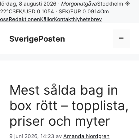
lördag, 8 augusti 2026 ·
Morgonutgåva
Stockholm ☀
22°C
SEK/USD 0.1054 · SEK/EUR 0.0914
Om
oss
Redaktionen
Källor
Kontakt
Nyhetsbrev
Hoppa
till
SverigePosten
Meny
innehåll
Mest sålda bag in
box rött – topplista,
priser och myter
9 juni 2026, 14:23
av
Amanda Nordgren