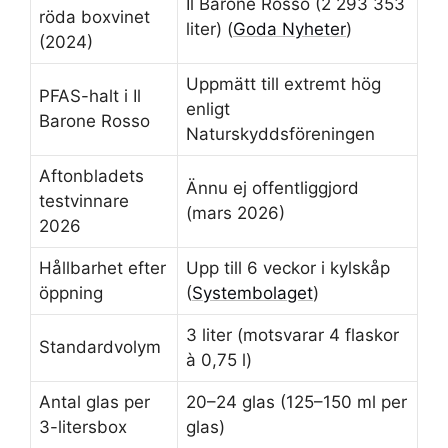
Il Barone Rosso (2 293 353
röda boxvinet
liter) (
Goda Nyheter
)
(2024)
Uppmätt till extremt hög
PFAS-halt i Il
enligt
Barone Rosso
Naturskyddsföreningen
Aftonbladets
Ännu ej offentliggjord
testvinnare
(mars 2026)
2026
Hållbarhet efter
Upp till 6 veckor i kylskåp
öppning
(
Systembolaget
)
3 liter (motsvarar 4 flaskor
Standardvolym
à 0,75 l)
Antal glas per
20–24 glas (125–150 ml per
3-litersbox
glas)