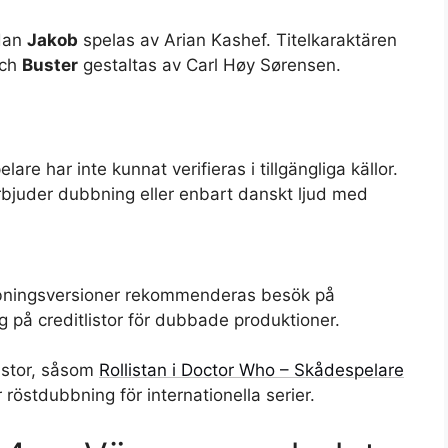
dan
Jakob
spelas av Arian Kashef. Titelkaraktären
och
Buster
gestaltas av Carl Høy Sørensen.
e har inte kunnat verifieras i tillgängliga källor.
rbjuder dubbning eller enbart danskt ljud med
bbningsversioner rekommenderas besök på
ig på creditlistor för dubbade produktioner.
istor, såsom
Rollistan i Doctor Who – Skådespelare
r röstdubbning för internationella serier.