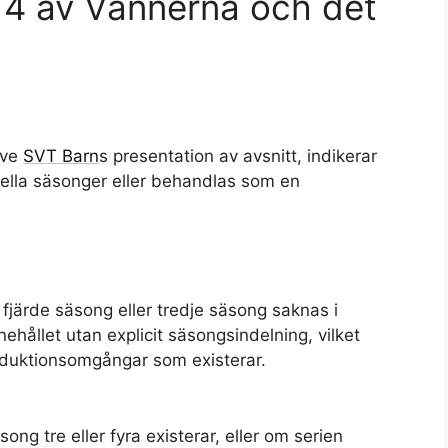
 4 av Vännerna och det
ive
SVT Barn
s presentation av avsnitt, indikerar
ionella säsonger eller behandlas som en
fjärde säsong eller tredje säsong saknas i
nnehållet utan explicit säsongsindelning, vilket
duktionsomgångar som existerar.
song tre eller fyra existerar, eller om serien