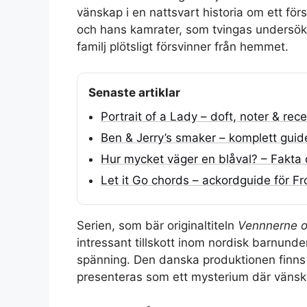
vänskap i en nattsvart historia om ett för
och hans kamrater, som tvingas undersök
familj plötsligt försvinner från hemmet.
Senaste artiklar
Portrait of a Lady – doft, noter & rec
Ben & Jerry’s smaker – komplett gui
Hur mycket väger en blåval? – Fakta 
Let it Go chords – ackordguide för 
Serien, som bär originaltiteln
Vennnerne o
intressant tillskott inom nordisk barnund
spänning. Den danska produktionen finns t
presenteras som ett mysterium där vänska