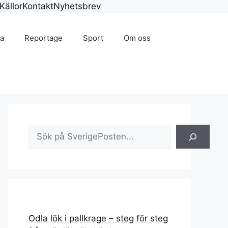
Källor
Kontakt
Nyhetsbrev
na
Reportage
Sport
Om oss
Sök
Odla lök i pallkrage – steg för steg