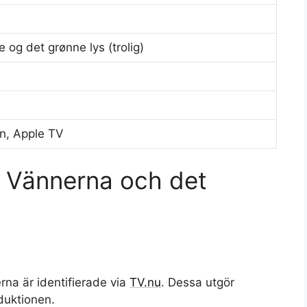
 og det grønne lys (trolig)
n, Apple TV
ör Vännerna och det
a är identifierade via
TV.nu
. Dessa utgör
duktionen.