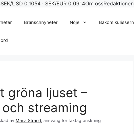
C
SEK/USD 0.1054 · SEK/EUR 0.0914
Om oss
Redaktionen
yheter
Branschnyheter
Nöje
Bakom kulisser
sord
 gröna ljuset –
a och streaming
skad av
Maria Strand
, ansvarig för faktagranskning