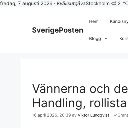
fredag, 7 augusti 2026 ·
Kvällsutgåva
Stockholm ⛅ 21°
Hoppa
till
Hem
Kändisn
innehåll
SverigePosten
Blogg
Kor
Vännerna och det
Handling, rollist
16 april 2026, 20:39
av
Viktor Lundqvist
·
✓
Gran