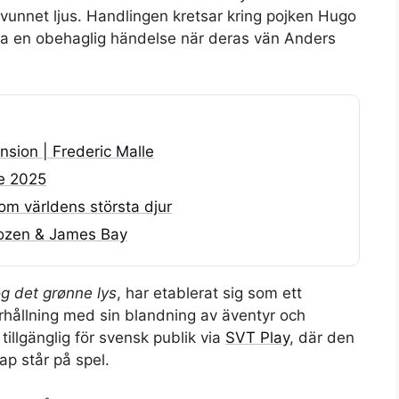
svunnet ljus. Handlingen kretsar kring pojken Hugo
a en obehaglig händelse när deras vän Anders
ension | Frederic Malle
de 2025
om världens största djur
Frozen & James Bay
g det grønne lys
, har etablerat sig som ett
erhållning med sin blandning av äventyr och
illgänglig för svensk publik via
SVT Play
, där den
p står på spel.