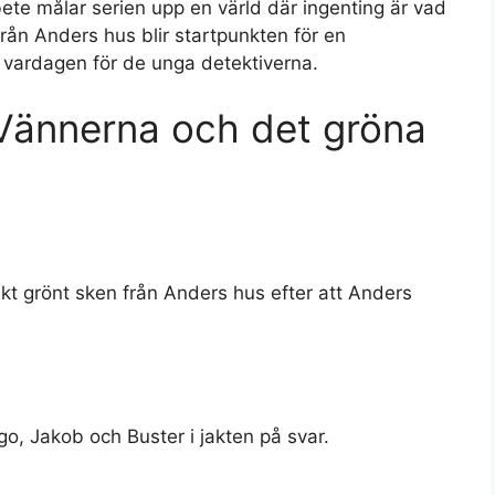
te målar serien upp en värld där ingenting är vad
 från Anders hus blir startpunkten för en
vardagen för de unga detektiverna.
 Vännerna och det gröna
t grönt sken från Anders hus efter att Anders
, Jakob och Buster i jakten på svar.