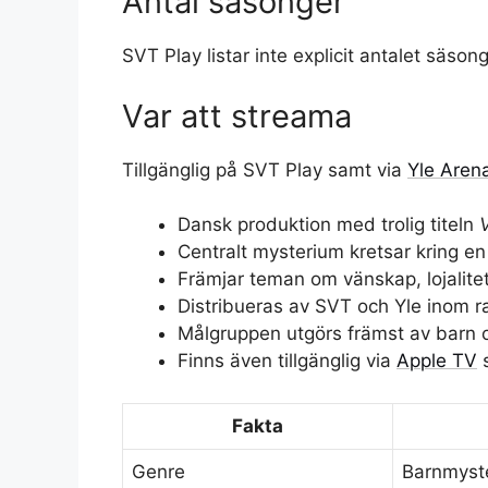
Antal säsonger
SVT Play listar inte explicit antalet säsonge
Var att streama
Tillgänglig på SVT Play samt via
Yle Aren
Dansk produktion med trolig titeln
Centralt mysterium kretsar kring en
Främjar teman om vänskap, lojalitet
Distribueras av SVT och Yle inom r
Målgruppen utgörs främst av barn o
Finns även tillgänglig via
Apple TV
s
Fakta
Genre
Barnmyste