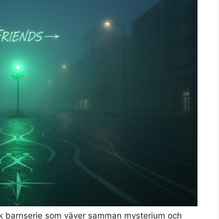
nsk barnserie som väver samman mysterium och