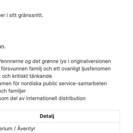
r i sitt gränssnitt.
an
.
Vennnerne og det grønne lys
i originalversionen
 försvunnen familj och ett ovanligt ljusfenomen
 och kritiskt tänkande
amen för nordiska public service-samarbeten
ch familjer
om del av internationell distribution
Detalj
rium / Äventyr