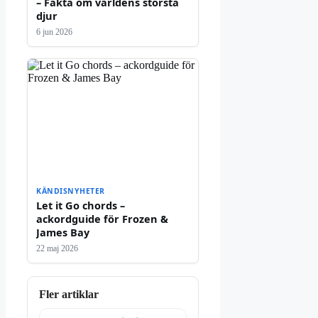
– Fakta om världens största
djur
6 jun 2026
KÄNDISNYHETER
Let it Go chords –
ackordguide för Frozen &
James Bay
22 maj 2026
Fler artiklar