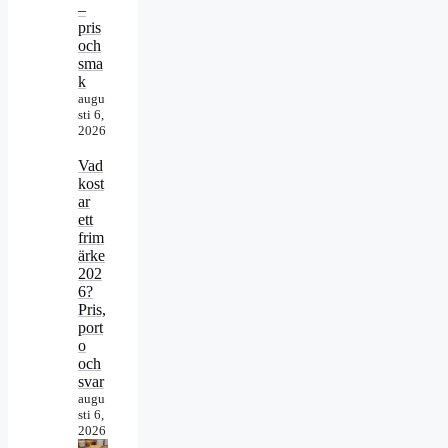
–
pris
och
sma
k
augu
sti 6,
2026
Vad
kost
ar
ett
frim
ärke
202
6?
Pris,
port
o
och
svar
augu
sti 6,
2026