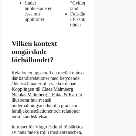
Jinder
”Cyklopernas
publicerade en
land”
essä om
Fullständighet
uppbrottet
i Flashback-
trådar
Vilken kontext
omgärdade
förhållandet?
Relationen uppstod i en mediekontext
där kändisrelationer med betydande
åldersskillnader ofta väcker debatt.
Kopplingen till
Claes Malmberg
Nicolas Malmberg – Fakta & Karriär
illustrerar hur svensk
underhållningsmedia ofta granskar
familjekonstellationer och relationer
inom kändiskretsar.
Intresset för Viggo Eklund förstärktes
av hans faders roll i mediebranschen,