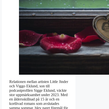
Relationen mellan artisten Little Jinder
och Viggo Eklund, son till
podcastprofilen Sigge Eklund, väckte
stor uppmärksamhet under 2023. Med
en åldersskillnad på 15 år och en
kortlivad romans som avslutades
samma sommar, blev paret föremål för