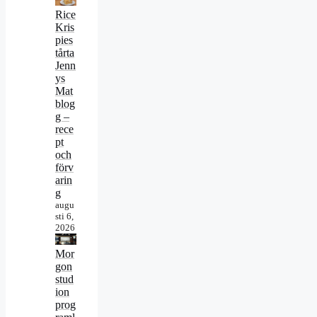
Rice
Kris
pies
tårta
Jenn
ys
Mat
blog
g –
rece
pt
och
förv
arin
g
augu
sti 6,
2026
Mor
gon
stud
ion
prog