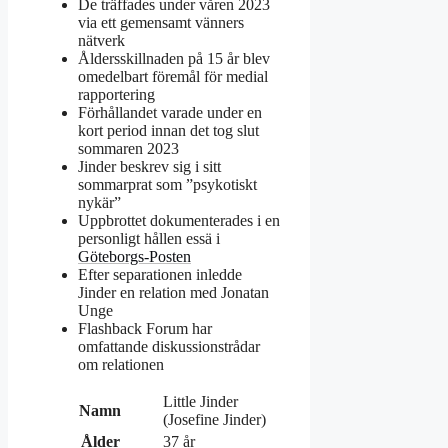
De träffades under våren 2023
via ett gemensamt vänners
nätverk
Åldersskillnaden på 15 år blev
omedelbart föremål för medial
rapportering
Förhållandet varade under en
kort period innan det tog slut
sommaren 2023
Jinder beskrev sig i sitt
sommarprat som ”psykotiskt
nykär”
Uppbrottet dokumenterades i en
personligt hållen essä i
Göteborgs-Posten
Efter separationen inledde
Jinder en relation med Jonatan
Unge
Flashback Forum har
omfattande diskussionstrådar
om relationen
Little Jinder
Namn
(Josefine Jinder)
Ålder
37 år