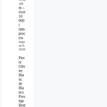
.co
m –
över
10
000
i
rätts
proc
ess
augu
sti 6,
2026
Pier
re
Oliv
ier
Bla
nc
de
Bla
ncs
Pres
tige
Brut