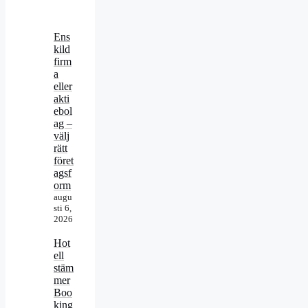
Ens
kild
firm
a
eller
akti
ebol
ag –
välj
rätt
föret
agsf
orm
augu
sti 6,
2026
Hot
ell
stäm
mer
Boo
king