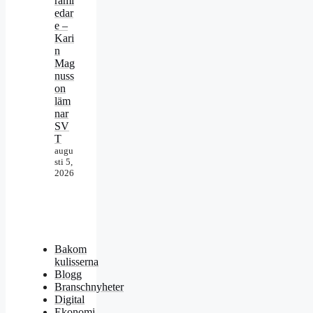
raml
edar
e –
Kari
n
Mag
nuss
on
läm
nar
SV
T
augu
sti 5,
2026
Bakom
kulisserna
Blogg
Branschnyheter
Digital
Ekonomi