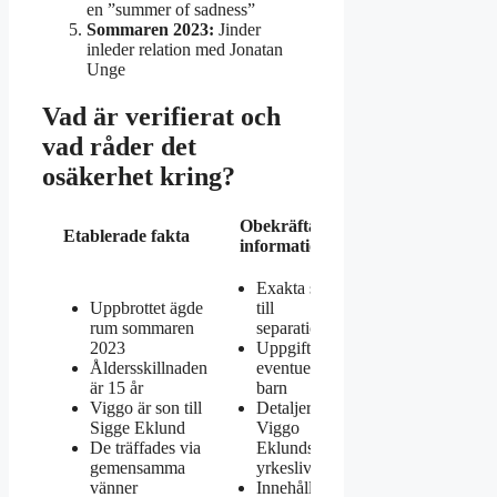
en ”summer of sadness”
Sommaren 2023:
Jinder
inleder relation med Jonatan
Unge
Vad är verifierat och
vad råder det
osäkerhet kring?
Obekräftad
Etablerade fakta
information
Exakta skälen
Uppbrottet ägde
till
rum sommaren
separationen
2023
Uppgifter om
Åldersskillnaden
eventuella
är 15 år
barn
Viggo är son till
Detaljer om
Sigge Eklund
Viggo
De träffades via
Eklunds
gemensamma
yrkesliv
vänner
Innehåll i