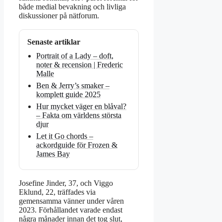
både medial bevakning och livliga
diskussioner på nätforum.
Senaste artiklar
Portrait of a Lady – doft,
noter & recension | Frederic
Malle
Ben & Jerry’s smaker –
komplett guide 2025
Hur mycket väger en blåval?
– Fakta om världens största
djur
Let it Go chords –
ackordguide för Frozen &
James Bay
Josefine Jinder, 37, och Viggo
Eklund, 22, träffades via
gemensamma vänner under våren
2023. Förhållandet varade endast
några månader innan det tog slut,