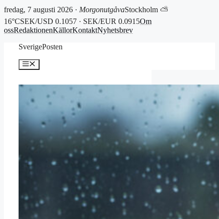
fredag, 7 augusti 2026 ·
Morgonutgåva
Stockholm ⛅
16°C
SEK/USD 0.1057 · SEK/EUR 0.0915
Om
oss
Redaktionen
Källor
Kontakt
Nyhetsbrev
Hoppa
SverigePosten
till
innehåll
Meny