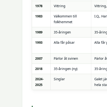
1978
Vittring
Vittring
1983
Välkommen till
I.Q., Ha
folkhemmet
1989
35-åringen
35-årin
1993
Alla får påsar
Alla får
2007
Pärlor åt svinen
Pärlor å
2018
35-åringen (ny)
35-årin
2024-
Singlar
Galet jä
2025
hela st