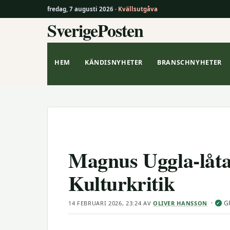
fredag, 7 augusti 2026 ·
Kvällsutgåva
SverigePosten
Hoppa
till
innehåll
HEM
KÄNDISNYHETER
BRANSCHNYHETER
Magnus Uggla-låtar
Kulturkritik
·
G
14 FEBRUARI 2026, 23:24
AV
OLIVER HANSSON
✓