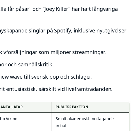
la får påsar” och ”Joey Killer” har haft långvariga
yskapande singlar på Spotify, inklusive nyutgivelser
skivförsäljningar som miljoner streamningar.
or och samhällskritik.
new wave till svensk pop och schlager.
it entusiastisk, särskilt vid liveframträdanden.
KANTA LÅTAR
PUBLIKREAKTION
o Viking
Smalt akademiskt mottagande
initialt