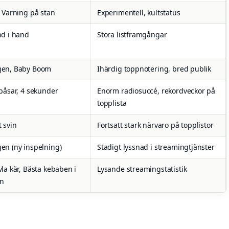
, Varning på stan
Experimentell, kultstatus
nd i hand
Stora listframgångar
gen, Baby Boom
Ihärdig toppnotering, bred publik
 påsar, 4 sekunder
Enorm radiosuccé, rekordveckor på
topplista
t svin
Fortsatt stark närvaro på topplistor
gen (ny inspelning)
Stadigt lyssnad i streamingtjänster
vla kär, Bästa kebaben i
Lysande streamingstatistik
an