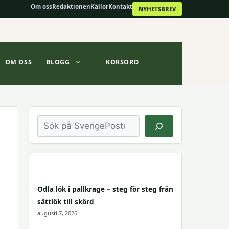
Om oss
Redaktionen
Källor
Kontakt
NYHETSBREV
OM OSS
BLOGG
KORSORD
Sök
Odla lök i pallkrage – steg för steg från
sättlök till skörd
augusti 7, 2026