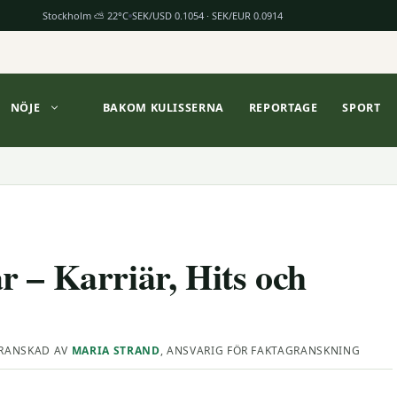
Stockholm ⛅ 22°C
SEK/USD 0.1054 · SEK/EUR 0.0914
NÖJE
BAKOM KULISSERNA
REPORTAGE
SPORT
 – Karriär, Hits och
RANSKAD AV
MARIA STRAND
, ANSVARIG FÖR FAKTAGRANSKNING