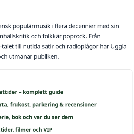
ensk populärmusik i flera decennier med sin
mhällskritik och folkkär poprock. Från
alet till nutida satir och radioplågor har Uggla
och utmanar publiken.
ttider – komplett guide
rta, frukost, parkering & recensioner
 serie, bok och var du ser dem
tider, filmer och VIP