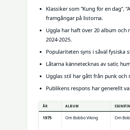
Klassiker som ”Kung för en dag”, ”Al
framgångar på listorna.
Uggla har haft över 20 album och n
2024-2025.
Populariteten syns i såväl fysiska 
Låtarna kännetecknas av satir, hum
Ugglas stil har gått från punk och 
Publikens respons har generellt var
ÅR
ALBUM
SIGNIFI
1975
Om Bobbo Viking
Om Bobb