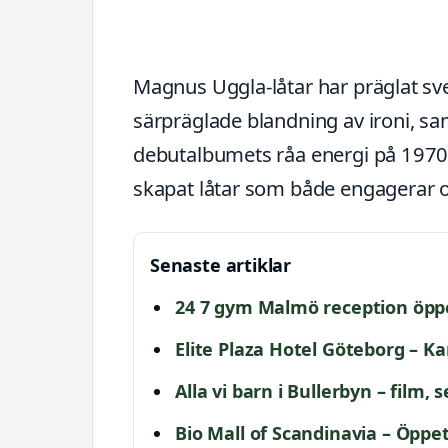
Magnus Uggla-låtar har präglat sv
särpräglade blandning av ironi, sa
debutalbumets råa energi på 1970-t
skapat låtar som både engagerar 
Senaste artiklar
24 7 gym Malmö reception öppe
Elite Plaza Hotel Göteborg – Ka
Alla vi barn i Bullerbyn – film,
Bio Mall of Scandinavia – Öppet