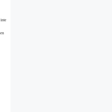
inte
ken