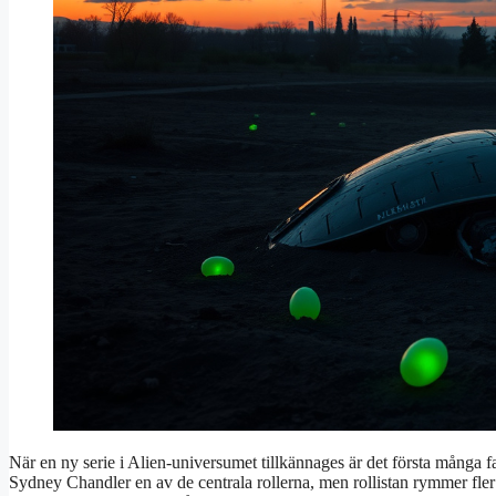
När en ny serie i Alien-universumet tillkännages är det första många fa
Sydney Chandler en av de centrala rollerna, men rollistan rymmer fl