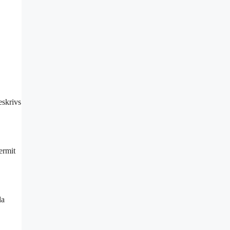
eskrivs
ermit
da