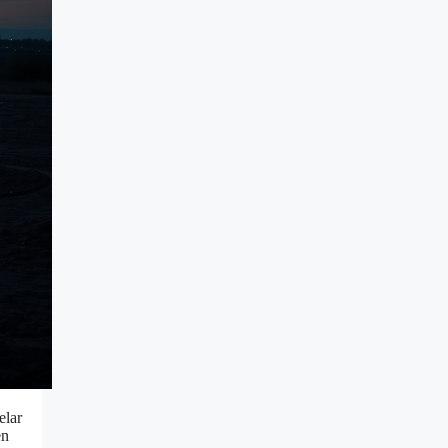
elar
en