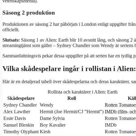
vetenskapsmedia).
Säsong 2 produktion
Produktionen av säsong 2 har påbörjats i London enligt uppgifter frå
officiellt.
Slutsats:
Säsong 1 av Alien: Earth blir 10 avsnitt lång, och säsong 2 ä
streamingtjänst som gäller – Sydney Chandler som Wendy är seriens hu
Sammanfattningsvis pekar dessa uppgifter på att serien har en tydlig pl
Vilka skådespelare ingår i rollistan i Alien
Här är en detaljerad tabell över skådespelarna och deras karaktärer, sa
Rollista och karaktärer i Alien: Earth
Skådespelare
Roll
Käl
Sydney Chandler
Wendy
Rotten Tomatoe
Alex Lawther
Hermit (Joe Hermit/CJ ”Hermit”)
IMDb (film‑ oc
Essie Davis
Dame Sylvia
Rotten Tomatoe
Samuel Blenkin
Boy Kavalier
IMDb
Timothy Olyphant
Kirsh
Rotten Tomatoe