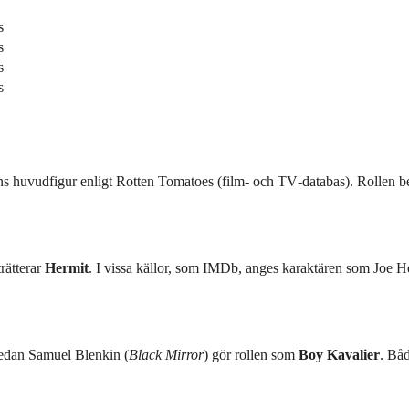
s
s
s
s
ns huvudfigur enligt Rotten Tomatoes (film‑ och TV‑databas). Rollen b
trätterar
Hermit
. I vissa källor, som IMDb, anges karaktären som Joe H
edan Samuel Blenkin (
Black Mirror
) gör rollen som
Boy Kavalier
. Bå