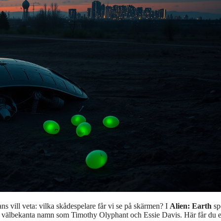
ns vill veta: vilka skådespelare får vi se på skärmen? I
Alien: Earth
sp
er välbekanta namn som Timothy Olyphant och Essie Davis. Här får du 