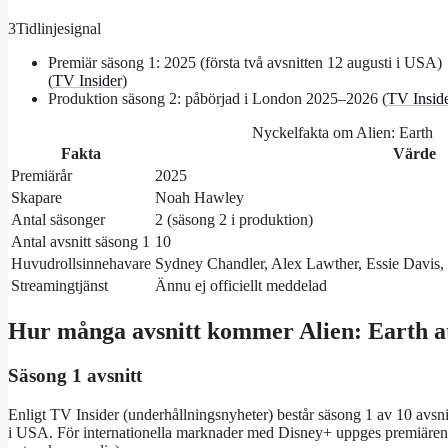
3
Tidlinjesignal
Premiär säsong 1: 2025 (första två avsnitten 12 augusti i USA)
(
TV Insider
)
Produktion säsong 2: påbörjad i London 2025–2026 (
TV Insid
Nyckelfakta om Alien: Earth
Fakta
Värde
Premiärår
2025
Skapare
Noah Hawley
Antal säsonger
2 (säsong 2 i produktion)
Antal avsnitt säsong 1
10
Huvudrollsinnehavare
Sydney Chandler, Alex Lawther, Essie Davis
Streamingtjänst
Ännu ej officiellt meddelad
Hur många avsnitt kommer Alien: Earth a
Säsong 1 avsnitt
Enligt TV Insider (underhållningsnyheter) består säsong 1 av 10 avsn
i USA. För internationella marknader med Disney+ uppges premiären