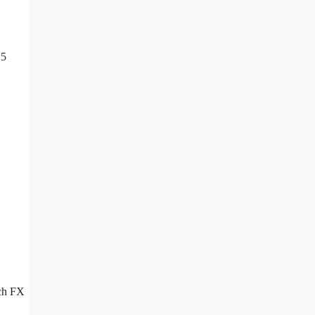
25
och FX