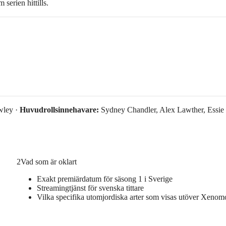
 serien hittills.
ley ·
Huvudrollsinnehavare:
Sydney Chandler, Alex Lawther, Essie
2
Vad som är oklart
Exakt premiärdatum för säsong 1 i Sverige
Streamingtjänst för svenska tittare
Vilka specifika utomjordiska arter som visas utöver Xenom