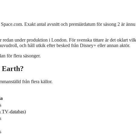
n Space.com. Exakt antal avsnitt och premiärdatum för säsong 2 är ännu 
r redan under produktion i London. För svenska tittare är det oklart vil
vudroll, och håll utkik efter besked från Disney+ eller annan aktör.
an för flera säsonger.
: Earth?
mmanställd från flera källor.
la
s
h TV‑databas)
s
s