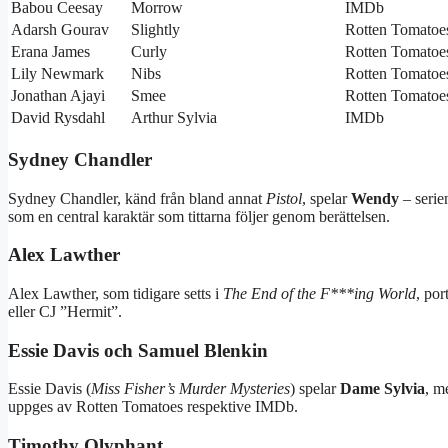
Babou Ceesay
Morrow
IMDb
Adarsh Gourav
Slightly
Rotten Tomatoe
Erana James
Curly
Rotten Tomatoe
Lily Newmark
Nibs
Rotten Tomatoe
Jonathan Ajayi
Smee
Rotten Tomatoe
David Rysdahl
Arthur Sylvia
IMDb
Sydney Chandler
Sydney Chandler, känd från bland annat
Pistol
, spelar
Wendy
– serie
som en central karaktär som tittarna följer genom berättelsen.
Alex Lawther
Alex Lawther, som tidigare setts i
The End of the F***ing World
, por
eller CJ ”Hermit”.
Essie Davis och Samuel Blenkin
Essie Davis (
Miss Fisher’s Murder Mysteries
) spelar
Dame Sylvia
, m
uppges av Rotten Tomatoes respektive IMDb.
Timothy Olyphant