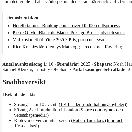
komplett guide till alla skådespelare, deras karaktärer och vad vi vet om
Senaste artiklar
Hotell stämmer Booking.com – över 10 000 i rättsprocess
Pierre Olivier Blanc de Blancs Prestige Brut – pris och smak
Vad kostar ett frimärke 2026? Pris, porto och svar
Rice Krispies tårta Jennys Matblogg – recept och förvaring
Antal avsnitt säsong 1:
10 ·
Premiärår:
2025 ·
Skapare:
Noah Haw
Samuel Blenkin, Timothy Olyphant ·
Antal säsonger bekräftade:
2
Snabböversikt
1
Bekräftade fakta
Säsong 1 har 10 avsnitt (
TV Insider (underhållningsnyheter)
)
Säsong 2 är i produktion i London (
Space.com (rymd‑ och
vetenskapsmedia)
)
Ripley medverkar inte i serien (
Rotten Tomatoes (film‑ och
TV‑databas)
)