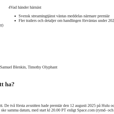
4
Vad händer härnäst
Svensk streamingtjänst väntas meddelas närmare premiär
Fler trailers och detaljer om handlingen förväntas under 20
er
)
, Samuel Blenkin, Timothy Olyphant
tt ha?
itt. De två första avsnitten hade premiär den 12 augusti 2025 på Hulu 
 ske samma datum, med start kl 20.00 PT enligt Space.com (rymd‑ och