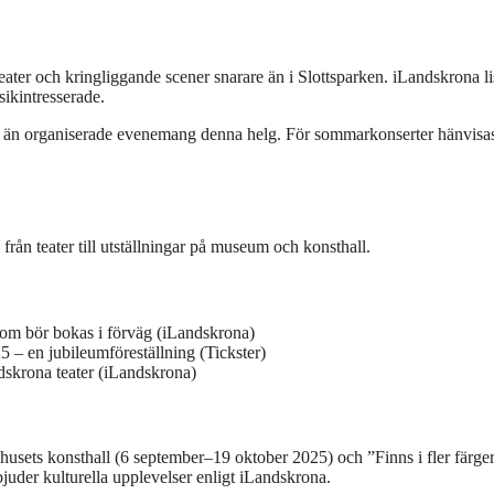
ter och kringliggande scener snarare än i Slottsparken. iLandskrona li
ikintresserade.
 än organiserade evenemang denna helg. För sommarkonserter hänvisas 
rån teater till utställningar på museum och konsthall.
som bör bokas i förväg (iLandskrona)
– en jubileumföreställning (Tickster)
skrona teater (iLandskrona)
usets konsthall (6 september–19 oktober 2025) och ”Finns i fler färge
uder kulturella upplevelser enligt iLandskrona.