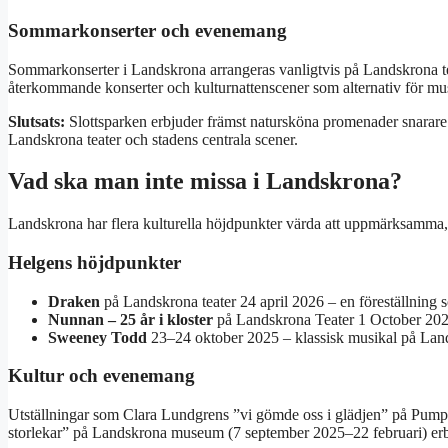
Sommarkonserter och evenemang
Sommarkonserter i Landskrona arrangeras vanligtvis på Landskrona tea
återkommande konserter och kulturnattenscener som alternativ för mus
Slutsats:
Slottsparken erbjuder främst natursköna promenader snarare
Landskrona teater och stadens centrala scener.
Vad ska man inte missa i Landskrona?
Landskrona har flera kulturella höjdpunkter värda att uppmärksamma, f
Helgens höjdpunkter
Draken
på Landskrona teater 24 april 2026 – en föreställning 
Nunnan – 25 år i kloster
på Landskrona Teater 1 October 2025 
Sweeney Todd
23–24 oktober 2025 – klassisk musikal på Land
Kultur och evenemang
Utställningar som Clara Lundgrens ”vi gömde oss i glädjen” på Pumph
storlekar” på Landskrona museum (7 september 2025–22 februari) erbj