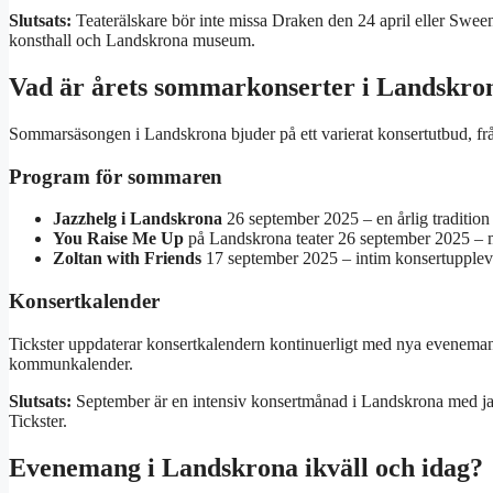
Slutsats:
Teaterälskare bör inte missa Draken den 24 april eller Sw
konsthall och Landskrona museum.
Vad är årets sommarkonserter i Landskro
Sommarsäsongen i Landskrona bjuder på ett varierat konsertutbud, från 
Program för sommaren
Jazzhelg i Landskrona
26 september 2025 – en årlig traditio
You Raise Me Up
på Landskrona teater 26 september 2025 – 
Zoltan with Friends
17 september 2025 – intim konsertupplev
Konsertkalender
Tickster uppdaterar konsertkalendern kontinuerligt med nya evenema
kommunkalender.
Slutsats:
September är en intensiv konsertmånad i Landskrona med jaz
Tickster.
Evenemang i Landskrona ikväll och idag?