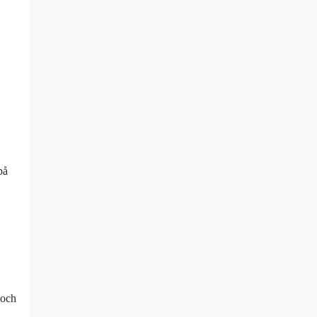
på
 och