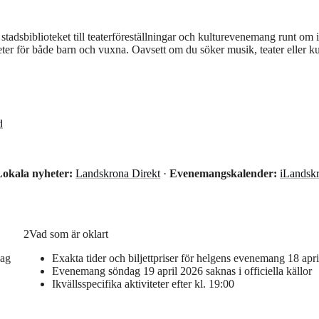
tadsbiblioteket till teaterföreställningar och kulturevenemang runt om i
er för både barn och vuxna. Oavsett om du söker musik, teater eller ku
d
Lokala nyheter:
Landskrona Direkt
·
Evenemangskalender:
iLandskr
2
Vad som är oklart
dag
Exakta tider och biljettpriser för helgens evenemang 18 apr
Evenemang söndag 19 april 2026 saknas i officiella källor
Ikvällsspecifika aktiviteter efter kl. 19:00