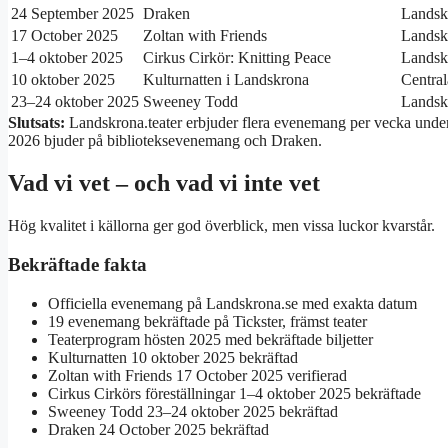
24 September 2025
Draken
Landskr
17 October 2025
Zoltan with Friends
Landskr
1–4 oktober 2025
Cirkus Cirkör: Knitting Peace
Landskr
10 oktober 2025
Kulturnatten i Landskrona
Centra
23–24 oktober 2025
Sweeney Todd
Landskr
Slutsats:
Landskrona.teater erbjuder flera evenemang per vecka under 
2026 bjuder på biblioteksevenemang och Draken.
Vad vi vet – och vad vi inte vet
Hög kvalitet i källorna ger god överblick, men vissa luckor kvarstår.
Bekräftade fakta
Officiella evenemang på Landskrona.se med exakta datum
19 evenemang bekräftade på Tickster, främst teater
Teaterprogram hösten 2025 med bekräftade biljetter
Kulturnatten 10 oktober 2025 bekräftad
Zoltan with Friends 17 October 2025 verifierad
Cirkus Cirkörs föreställningar 1–4 oktober 2025 bekräftade
Sweeney Todd 23–24 oktober 2025 bekräftad
Draken 24 October 2025 bekräftad