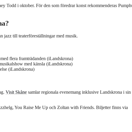
eeney Todd i oktober. För den som föredrar konst rekommenderas Pumph
na?
jazz till teaterföreställningar med musik.
n med flera framträdanden (iLandskrona)
musikalshow med känsla (iLandskrona)
else (iLandskrona)
ng.
Visit Skåne
samlar regionala evenemang inklusive Landskrona i sin
zhelg, You Raise Me Up och Zoltan with Friends. Biljetter finns via