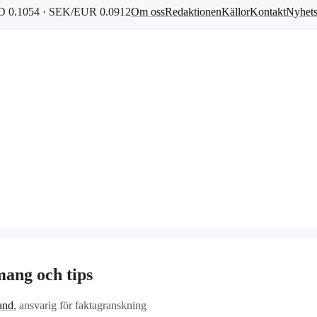
 0.1054 · SEK/EUR 0.0912
Om oss
Redaktionen
Källor
Kontakt
Nyhet
ang och tips
and
, ansvarig för faktagranskning