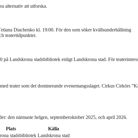
a alternativ att utforska.
etiana Diachenko kl. 19:00. För den som söker kvällsunderhållning
h teatertidpunkter.
0 på Landskrona stadsbibliotek enligt Landskrona stad. För teaterintres
a, med teater som det dominerande evenemangsslaget. Cirkus Cirkörs ”Kn
r: den närmaste helgen, septemberoktober 2025, och april 2026.
Plats
Källa
ona stadsbibliotek
Landskrona stad