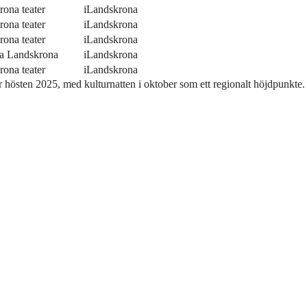
ona teater
iLandskrona
ona teater
iLandskrona
ona teater
iLandskrona
la Landskrona
iLandskrona
ona teater
iLandskrona
hösten 2025, med kulturnatten i oktober som ett regionalt höjdpunkte.