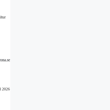
ltur
ona.se
il 2026