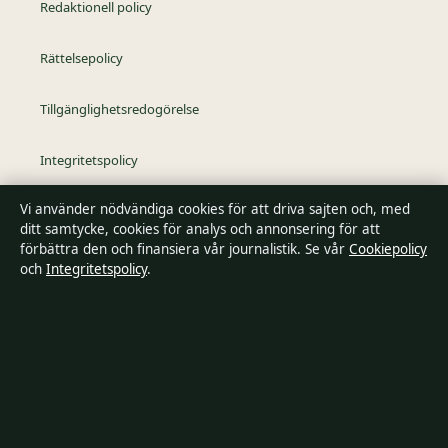
Redaktionell policy
Rättelsepolicy
Tillgänglighetsredogörelse
Integritetspolicy
Vi använder nödvändiga cookies för att driva sajten och, med
Kändisar & integritet
ditt samtycke, cookies för analys och annonsering för att
förbättra den och finansiera vår journalistik. Se vår
Cookiepolicy
och
Integritetspolicy
.
Om SverigePosten i korthet
SverigePosten är en oberoende svensk digital nyhetssajt med
fokus på film, tv, kultur och nöjesnyheter. Varje artikel har en
namngiven byline, granskas av en redaktör och
faktagranskas innan publicering.
Innehållet är endast avsett för allmän information. Allmänna