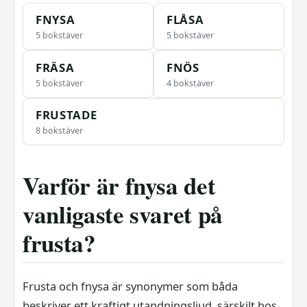
FNYSA
FLÅSA
5 bokstäver
5 bokstäver
FRÄSA
FNÖS
5 bokstäver
4 bokstäver
FRUSTADE
8 bokstäver
Varför är fnysa det
vanligaste svaret på
frusta?
Frusta och fnysa är synonymer som båda
beskriver ett kraftigt utandningsljud, särskilt hos