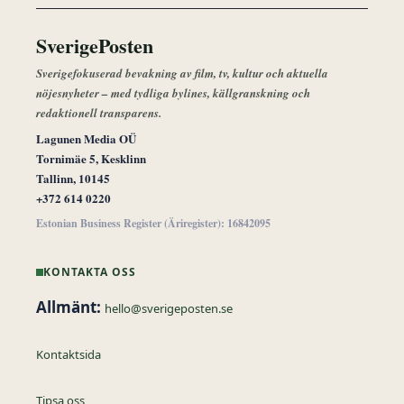
SverigePosten
Sverigefokuserad bevakning av film, tv, kultur och aktuella
nöjesnyheter – med tydliga bylines, källgranskning och
redaktionell transparens.
Lagunen Media OÜ
Tornimäe 5, Kesklinn
Tallinn, 10145
+372 614 0220
Estonian Business Register (Äriregister): 16842095
KONTAKTA OSS
Allmänt:
hello@sverigeposten.se
Kontaktsida
Tipsa oss