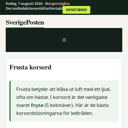
fredag, 7 augusti 2026 ·
Morgonutgåva
Om oss
Redaktionen
Källor
Kontakt
NYHETSBREV
Hoppa
SverigePosten
till
innehåll
MENY
Frusta korsord
Frusta betyder att blåsa ut luft med ett ljud,
ofta om hästar. I korsord är det vanligaste
svaret
fnysa
(5 bokstäver). Här är de bästa
korsordslösningarna för ledtråden.