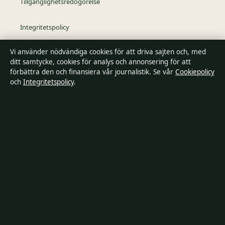
Tillgänglighetsredogörelse
Integritetspolicy
Vi använder nödvändiga cookies för att driva sajten och, med
Kändisar & integritet
ditt samtycke, cookies för analys och annonsering för att
förbättra den och finansiera vår journalistik. Se vår
Cookiepolicy
och
Integritetspolicy
.
Om SverigePosten i korthet
SverigePosten är en oberoende svensk digital nyhetssajt med
fokus på film, tv, kultur och nöjesnyheter. Varje artikel har en
namngiven byline, granskas av en redaktör och
faktagranskas innan publicering.
Innehållet är endast avsett för allmän information. Allmänna
förfrågningar:
hello@sverigeposten.se
. Rättelser:
hello@sverigeposten.se
.