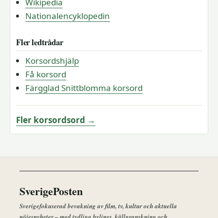
Wikipedia
Nationalencyklopedin
Fler ledtrådar
Korsordshjälp
Få korsord
Färgglad Snittblomma korsord
Fler korsordsord →
SverigePosten
Sverigefokuserad bevakning av film, tv, kultur och aktuella
nöjesnyheter – med tydliga bylines, källgranskning och