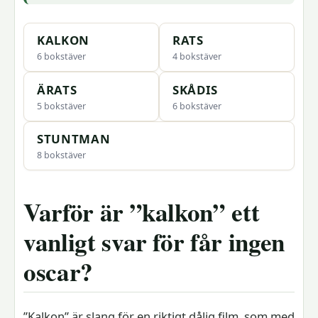
KALKON
RATS
6 bokstäver
4 bokstäver
ÄRATS
SKÅDIS
5 bokstäver
6 bokstäver
STUNTMAN
8 bokstäver
Varför är ”kalkon” ett
vanligt svar för får ingen
oscar?
”Kalkon” är slang för en riktigt dålig film, som med