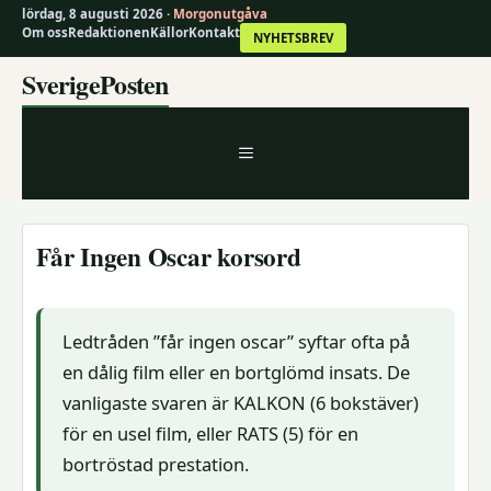
lördag, 8 augusti 2026 ·
Morgonutgåva
Om oss
Redaktionen
Källor
Kontakt
NYHETSBREV
Hoppa
SverigePosten
till
innehåll
MENY
Får Ingen Oscar korsord
Ledtråden ”får ingen oscar” syftar ofta på
en dålig film eller en bortglömd insats. De
vanligaste svaren är KALKON (6 bokstäver)
för en usel film, eller RATS (5) för en
bortröstad prestation.