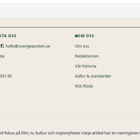
KTA OSS
OM OSS
t:
hello@sverigeposten.se
Om oss
ida
Redaktionen
Vår historia
 031 85
Källor & standarder
RSS-flöde
 fokus på film, tv, kultur och nöjesnyheter. Varje artikel har en namngiven 