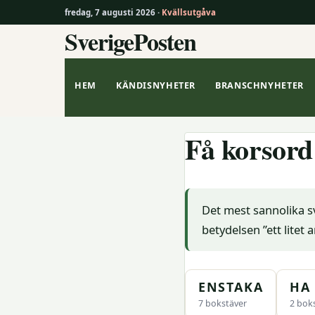
fredag, 7 augusti 2026 ·
Kvällsutgåva
SverigePosten
Hoppa
till
innehåll
HEM
KÄNDISNYHETER
BRANSCHNYHETER
Få korsord
Det mest sannolika s
betydelsen ”ett litet 
ENSTAKA
HA
7 bokstäver
2 bok