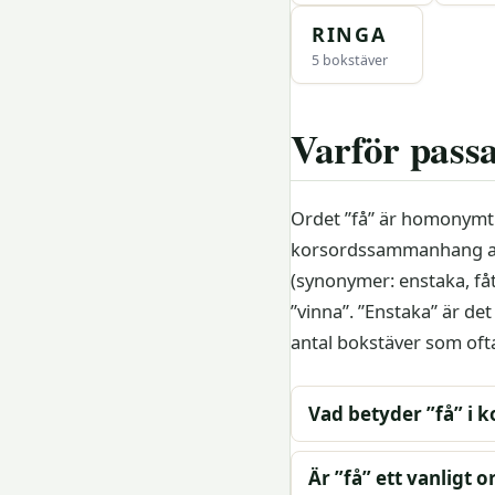
RINGA
5 bokstäver
Varför passa
Ordet ”få” är homonymt i 
korsordssammanhang anvä
(synonymer: enstaka, fåta
”vinna”. ”Enstaka” är d
antal bokstäver som ofta
Vad betyder ”få” i 
Är ”få” ett vanligt 