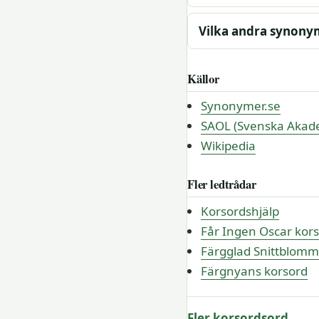
Vilka andra synonym
Källor
Synonymer.se
SAOL (Svenska Akade
Wikipedia
Fler ledtrådar
Korsordshjälp
Får Ingen Oscar kor
Färgglad Snittblomm
Färgnyans korsord
Fler korsordsord →