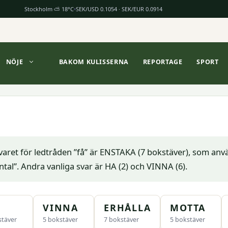
Stockholm ⛅ 18°C
SEK/USD 0.1054 · SEK/EUR 0.0914
NÖJE
BAKOM KULISSERNA
REPORTAGE
SPORT
varet för ledtråden ”få” är ENSTAKA (7 bokstäver), som anv
antal”. Andra vanliga svar är HA (2) och VINNA (6).
VINNA
ERHÅLLA
MOTTA
stäver
5 bokstäver
7 bokstäver
5 bokstäver