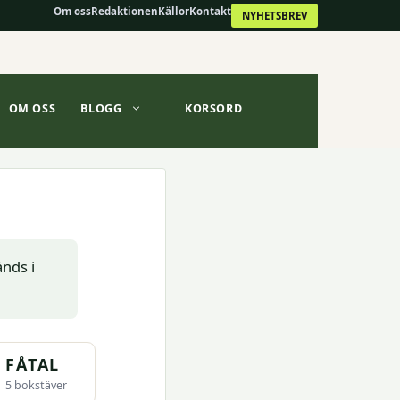
Om oss
Redaktionen
Källor
Kontakt
NYHETSBREV
OM OSS
BLOGG
KORSORD
änds i
FÅTAL
5 bokstäver