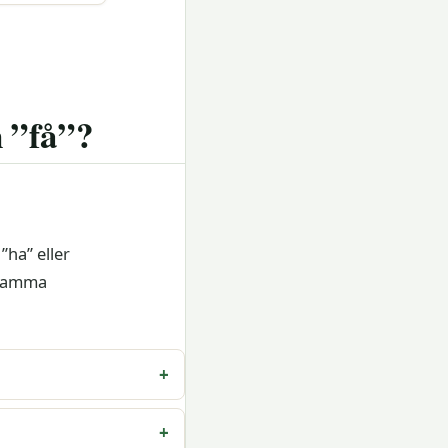
n ”få”?
”ha” eller
d samma