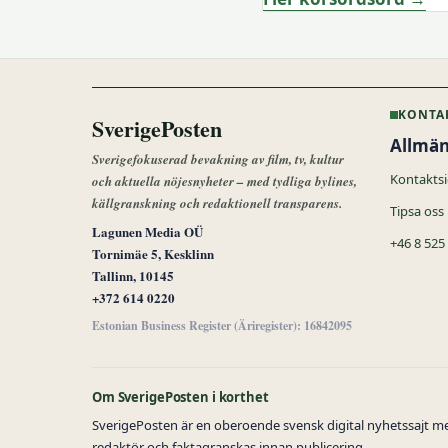
KONTA
SverigePosten
Allmän
Sverigefokuserad bevakning av film, tv, kultur
Kontakts
och aktuella nöjesnyheter – med tydliga bylines,
källgranskning och redaktionell transparens.
Tipsa oss
Lagunen Media OÜ
+46 8 525
Tornimäe 5, Kesklinn
Tallinn, 10145
+372 614 0220
Estonian Business Register (Äriregister): 16842095
Om SverigePosten i korthet
SverigePosten är en oberoende svensk digital nyhetssajt med
redaktör och faktagranskas innan publicering.