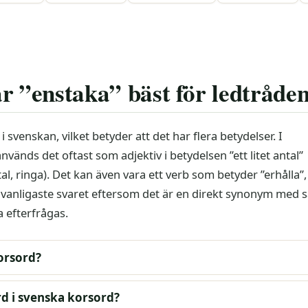
r ”enstaka” bäst för ledtråde
svenskan, vilket betyder att det har flera betydelser. I
nds det oftast som adjektiv i betydelsen ”ett litet antal”
l, ringa). Det kan även vara ett verb som betyder ”erhålla”, 
et vanligaste svaret eftersom det är en direkt synonym me
 efterfrågas.
korsord?
ord i svenska korsord?