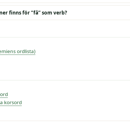
er finns för ”få” som verb?
miens ordlista)
sord
a korsord