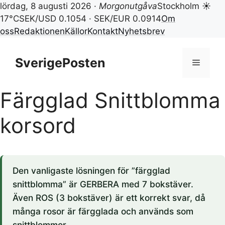
lördag, 8 augusti 2026 ·
Morgonutgåva
Stockholm ☀
17°C
SEK/USD 0.1054 · SEK/EUR 0.0914
Om
oss
Redaktionen
Källor
Kontakt
Nyhetsbrev
Hoppa
till
SverigePosten
Meny
innehåll
Färgglad Snittblomma
korsord
Den vanligaste lösningen för ”färgglad
snittblomma” är GERBERA med 7 bokstäver.
Även ROS (3 bokstäver) är ett korrekt svar, då
många rosor är färgglada och används som
snittblommor.