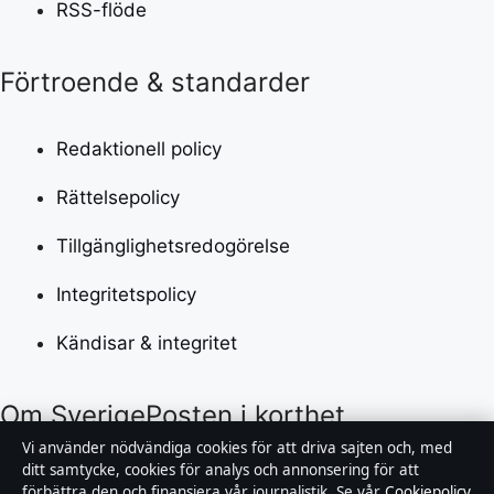
RSS-flöde
Förtroende & standarder
Redaktionell policy
Rättelsepolicy
Tillgänglighetsredogörelse
Integritetspolicy
Kändisar & integritet
Om SverigePosten i korthet
Vi använder nödvändiga cookies för att driva sajten och, med
SverigePosten är en oberoende svensk digital
ditt samtycke, cookies för analys och annonsering för att
förbättra den och finansiera vår journalistik. Se vår
Cookiepolicy