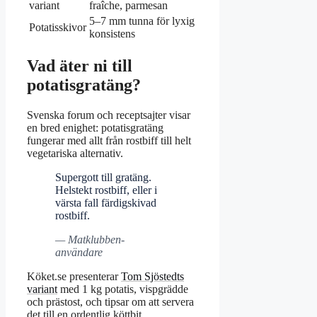
variant
fraîche, parmesan
5–7 mm tunna för lyxig
Potatisskivor
konsistens
Vad äter ni till
potatisgratäng?
Svenska forum och receptsajter visar
en bred enighet: potatisgratäng
fungerar med allt från rostbiff till helt
vegetariska alternativ.
Supergott till gratäng.
Helstekt rostbiff, eller i
värsta fall färdigskivad
rostbiff.
— Matklubben-
användare
Köket.se presenterar
Tom Sjöstedts
variant
med 1 kg potatis, vispgrädde
och prästost, och tipsar om att servera
det till en ordentlig köttbit.