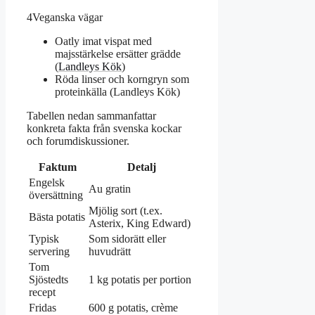
4
Veganska vägar
Oatly imat vispat med
majsstärkelse ersätter grädde
(
Landleys Kök
)
Röda linser och korngryn som
proteinkälla (Landleys Kök)
Tabellen nedan sammanfattar
konkreta fakta från svenska kockar
och forumdiskussioner.
Faktum
Detalj
Engelsk
Au gratin
översättning
Mjölig sort (t.ex.
Bästa potatis
Asterix, King Edward)
Typisk
Som sidorätt eller
servering
huvudrätt
Tom
Sjöstedts
1 kg potatis per portion
recept
Fridas
600 g potatis, crème