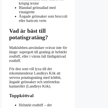
krispig textur
Blandad grönsallad med
vinaigrette
Ångade grönsaker som broccoli
eller haricots verts
Vad är bäst till
potatisgratäng?
Matklubben-användare svävar inte för
länge: supergott till gratäng är helstekt
rostbiff, eller i värsta fall färdigskivad
rostbiff.
För den som vill lyxa till det
rekommenderar Landleys Kök att
servera potatisgratäng med köttbit,
ångade grönsaker och smörstekta
kantareller (Landleys Kök).
Toppköttval
Helstekt rostbiff – det