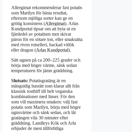
Allergimat rekommenderar fast potatis
som Marilyn för bästa resultat,
eftersom mjöliga sorter kan ge en
grötig konsistens (
Allergimat
). Arlas
Kundportal tipsar om att byta ut en
fjärdedel av potatisen mot skivat
päron för en sötare ton, eller smaksätta
med riven rotselleri, hackad vitlök
eller dragon (
Arlas Kundportal
).
Sätt ugnen på ca 200–225 grader och
börja med högre värme, sänk sedan
temperaturen för jämn gräddning.
Slutsats:
Potatisgratäng är en
mångsidig basrätt som klarar allt från
klassisk rostbiff till helt veganska
kombinationer med linser. För den
som vill maximera smaken: välj fast
potatis som Marilyn, börja med högre
ugnsvärme och sänk sedan, och låt
gratängen vila 30 minuter efter
gräddning. Landleys Kök och Arla
erbjuder de mest tillförlitliga