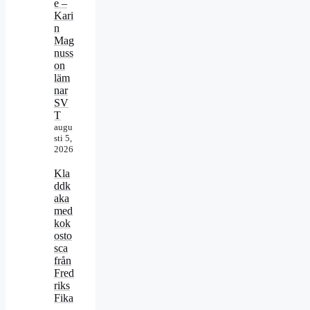
e –
Kari
n
Mag
nuss
on
läm
nar
SV
T
augu
sti 5,
2026
Kla
ddk
aka
med
kok
osto
sca
från
Fred
riks
Fika