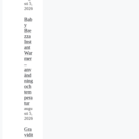
sti 5,
2026
Bab
y
Bre
zza
Inst
ant
War
mer
–
anv
änd
ning
och
tem
pera
tur
augu
sti 5,
2026
Gra
vidit