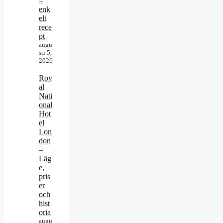
–
enk
elt
rece
pt
augu
sti 5,
2026
Roy
al
Nati
onal
Hot
el
Lon
don
–
Läg
e,
pris
er
och
hist
oria
augu