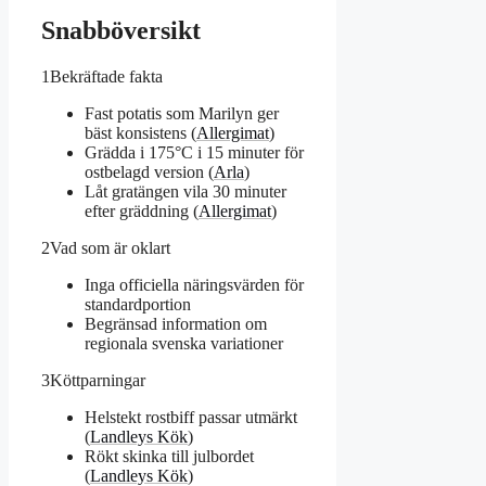
Snabböversikt
1
Bekräftade fakta
Fast potatis som Marilyn ger
bäst konsistens (
Allergimat
)
Grädda i 175°C i 15 minuter för
ostbelagd version (
Arla
)
Låt gratängen vila 30 minuter
efter gräddning (
Allergimat
)
2
Vad som är oklart
Inga officiella näringsvärden för
standardportion
Begränsad information om
regionala svenska variationer
3
Köttparningar
Helstekt rostbiff passar utmärkt
(
Landleys Kök
)
Rökt skinka till julbordet
(
Landleys Kök
)