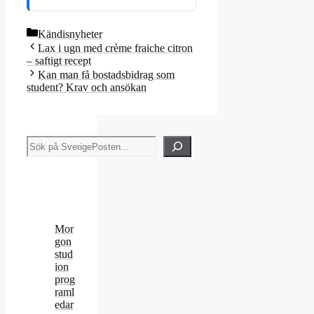
Kategorier
Kändisnyheter
Lax i ugn med crème fraiche citron
– saftigt recept
Kan man få bostadsbidrag som
student? Krav och ansökan
Sök
Mor
gon
stud
ion
prog
raml
edar