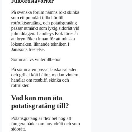
Julbordsfavoriter
På svenska forum nämns rökt skinka
som ett populärt tillbehör till
rotfruktsgratäng, och potatisgratäng
passar utmärkt som lyxig sidorätt vid
julmiddagen. Landleys Kök föreslår
att bryn löken innan för att minska
löksmaken, liknande tekniken i
Janssons frestelse.
Sommar- vs vintertillbehör
På sommaren passar färska sallader
och grillat kött bättre, medan vintern
handlar om rostbiff, skinka och
rotfrukter.
Vad kan man äta
potatisgratäng till?
Potatisgratäng är flexibel nog att
fungera både som huvudrätt och som
sidorätt.