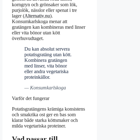
korngryn och grönsaker som lök,
purjolök, nässlor eller spenat i tre
lager (
Alternativ.nu
).
Konsumkarlskoga menar att
gratängen kan kombineras med linser
eller vita bönor utan kött
överhuvudtaget.
Du kan absolut servera
potatisgratäng utan kött.
Kombinera gratängen
med linser, vita bönor
eller andra vegetariska
proteinkällor.
— Konsumkarlskoga
Varför det fungerar
Potatisgratängens krämiga konsistens
och smakrika ost ger en bas som
klarar både starka köttsmaker och
milda vegetariska proteiner.
Vad passar till