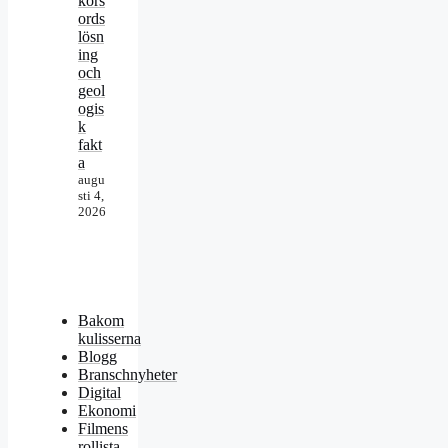
kors
ords
lösn
ing
och
geol
ogis
k
fakt
a
augu
sti 4,
2026
Bakom
kulisserna
Blogg
Branschnyheter
Digital
Ekonomi
Filmens
rollista