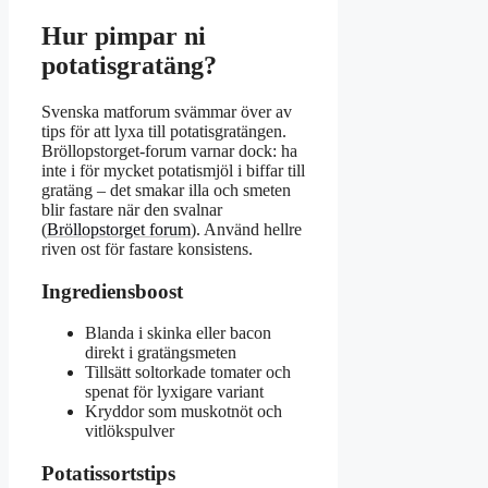
Hur pimpar ni
potatisgratäng?
Svenska matforum svämmar över av
tips för att lyxa till potatisgratängen.
Bröllopstorget-forum varnar dock: ha
inte i för mycket potatismjöl i biffar till
gratäng – det smakar illa och smeten
blir fastare när den svalnar
(
Bröllopstorget forum
). Använd hellre
riven ost för fastare konsistens.
Ingrediensboost
Blanda i skinka eller bacon
direkt i gratängsmeten
Tillsätt soltorkade tomater och
spenat för lyxigare variant
Kryddor som muskotnöt och
vitlökspulver
Potatissortstips