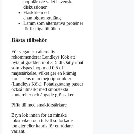
populäraste valet i svenska
diskussioner
Fläskfile med
champignongratäng
Lamm som alternativa proteiner
för festliga tillfällen
Bästa tillbehör
För veganska alternativ
rekommenderar Landleys Kök att
byta ut grädden mot 3–5 dl Oatly imat
som vispas ihop med 0,5 dl
majsstärkelse, vilket ger en krämig
konsistens utan mejeriprodukter
(Landleys Kök). Potatisgratäng passar
också utmärkt med smörstekta
kantareller och ångade grönsaker.
Piffa till med smakförstärkare
Bryn lök innan för att minska
löksmaken och tillsätt soltorkade
tomater eller kapris för en rödare
variant.