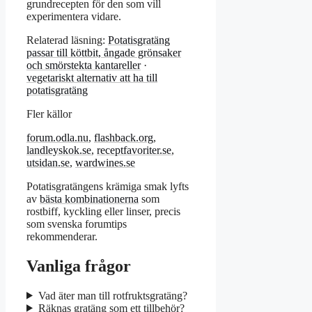
grundrecepten för den som vill
experimentera vidare.
Relaterad läsning:
Potatisgratäng
passar till köttbit, ångade grönsaker
och smörstekta kantareller
·
vegetariskt alternativ att ha till
potatisgratäng
Fler källor
forum.odla.nu
,
flashback.org
,
landleyskok.se
,
receptfavoriter.se
,
utsidan.se
,
wardwines.se
Potatisgratängens krämiga smak lyfts
av
bästa kombinationerna
som
rostbiff, kyckling eller linser, precis
som svenska forumtips
rekommenderar.
Vanliga frågor
Vad äter man till rotfruktsgratäng?
Räknas gratäng som ett tillbehör?