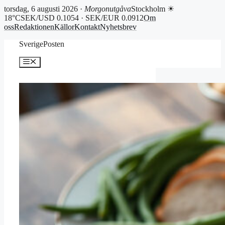
torsdag, 6 augusti 2026 ·
Morgonutgåva
Stockholm ☀
18°C
SEK/USD 0.1054 · SEK/EUR 0.0912
Om
oss
Redaktionen
Källor
Kontakt
Nyhetsbrev
Hoppa
SverigePosten
till
innehåll
Meny