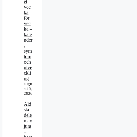
et
vec
ka
för
vec
ka –
kale
nder
,
sym
tom
och
utve
ckli
ng
augu
sti 5,
2026
Äld
sta
dele
n av
jura
–