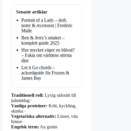
Senaste artiklar
Portrait of a Lady – doft,
noter & recension | Frederic
Malle
Ben & Jerry’s smaker –
komplett guide 2025
Hur mycket väger en blåval?
– Fakta om världens största
djur
Let it Go chords –
ackordguide för Frozen &
James Bay
Traditionell roll:
Lyxig sidorätt till
julmiddag ·
Vanliga proteiner:
Kött, kyckling,
skinka ·
Vegetariska alternativ:
Linser, vita
bönor ·
Engelsk term:
Au gratin