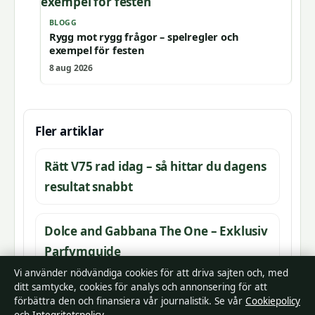
BLOGG
Rygg mot rygg frågor – spelregler och
exempel för festen
8 aug 2026
Fler artiklar
Rätt V75 rad idag – så hittar du dagens
resultat snabbt
Dolce and Gabbana The One – Exklusiv
Parfymguide
Vi använder nödvändiga cookies för att driva sajten och, med
ditt samtycke, cookies för analys och annonsering för att
Hur vet man om man har löss?
förbättra den och finansiera vår journalistik. Se vår
Cookiepolicy