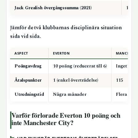
Jack Grealish övergångssumma (2021)
100 m
Jämför de två klubbarnas disciplinära situation
sida vid sida.
ASPECT
EVERTON
MANCHESTE
Poängavdrag
10 poäng (reducerat till 6)
Inget änn
Åtalspunkter
1 (enkel överträdelse)
115
Utredningstid
Några månader
Flera år
Varför förlorade Everton 10 poäng och
inte Manchester City?