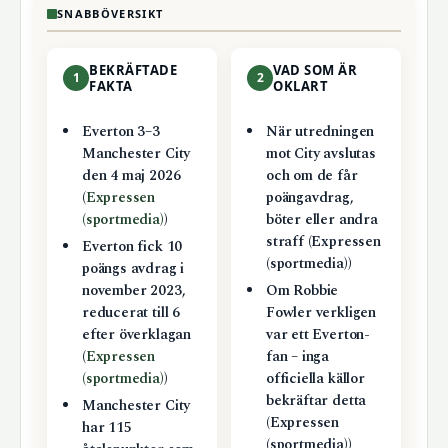
SNABBÖVERSIKT
BEKRÄFTADE
VAD SOM ÄR
1
2
FAKTA
OKLART
Everton 3–3
När utredningen
Manchester City
mot City avslutas
den 4 maj 2026
och om de får
(
Expressen
poängavdrag,
(sportmedia)
)
böter eller andra
straff (Expressen
Everton fick 10
(sportmedia))
poängs avdrag i
november 2023,
Om Robbie
reducerat till 6
Fowler verkligen
efter överklagan
var ett Everton-
(
Expressen
fan – inga
(sportmedia)
)
officiella källor
bekräftar detta
Manchester City
(Expressen
har 115
(sportmedia))