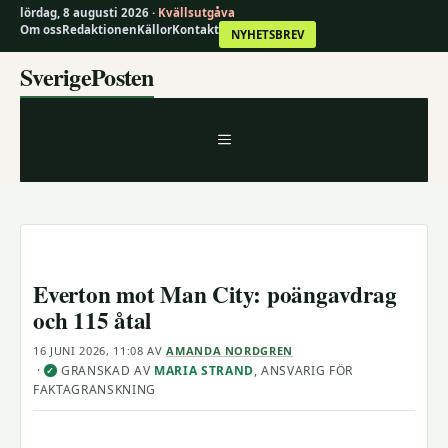
lördag, 8 augusti 2026 ·
Kvällsutgåva
Om oss
Redaktionen
Källor
Kontakt
NYHETSBREV
Hoppa
SverigePosten
till
innehåll
MENY
Everton mot Man City: poängavdrag
och 115 åtal
16 JUNI 2026, 11:08
AV
AMANDA NORDGREN
·
GRANSKAD AV
MARIA STRAND
, ANSVARIG FÖR
✓
FAKTAGRANSKNING