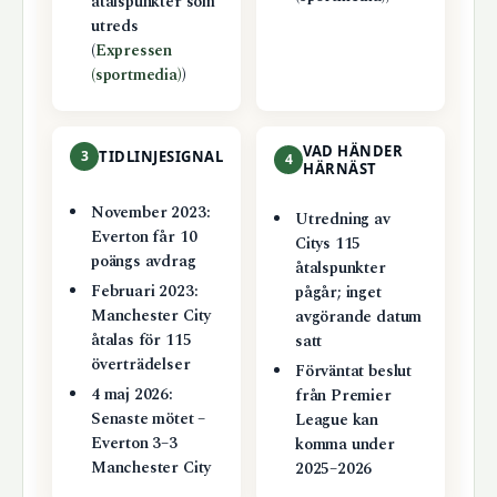
åtalspunkter som
utreds
(
Expressen
(sportmedia)
)
VAD HÄNDER
3
TIDLINJESIGNAL
4
HÄRNÄST
November 2023:
Utredning av
Everton får 10
Citys 115
poängs avdrag
åtalspunkter
Februari 2023:
pågår; inget
Manchester City
avgörande datum
åtalas för 115
satt
överträdelser
Förväntat beslut
4 maj 2026:
från Premier
Senaste mötet –
League kan
Everton 3–3
komma under
Manchester City
2025–2026