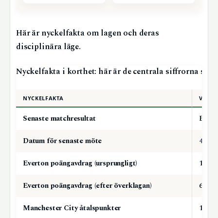
Här är nyckelfakta om lagen och deras
disciplinära läge.
Nyckelfakta i korthet: här är de centrala siffrorna som
NYCKELFAKTA
VÄRD
Senaste matchresultat
Evert
Datum för senaste möte
4 maj
Everton poängavdrag (ursprungligt)
10 p
Everton poängavdrag (efter överklagan)
6 po
Manchester City åtalspunkter
115