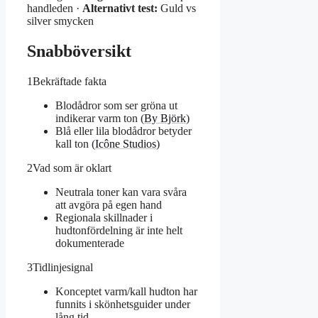
handleden ·
Alternativt test:
Guld vs
silver smycken
Snabböversikt
1
Bekräftade fakta
Blodådror som ser gröna ut
indikerar varm ton (
By Björk
)
Blå eller lila blodådror betyder
kall ton (
Icône Studios
)
2
Vad som är oklart
Neutrala toner kan vara svåra
att avgöra på egen hand
Regionala skillnader i
hudtonfördelning är inte helt
dokumenterade
3
Tidlinjesignal
Konceptet varm/kall hudton har
funnits i skönhetsguider under
lång tid