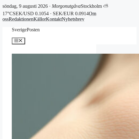
söndag, 9 augusti 2026 ·
Morgonutgåva
Stockholm ⛅
17°C
SEK/USD 0.1054 · SEK/EUR 0.0914
Om
oss
Redaktionen
Källor
Kontakt
Nyhetsbrev
Hoppa
SverigePosten
till
innehåll
Meny