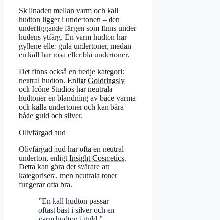
Skillnaden mellan varm och kall
hudton ligger i undertonen – den
underliggande färgen som finns under
hudens ytfärg. En varm hudton har
gyllene eller gula undertoner, medan
en kall har rosa eller blå undertoner.
Det finns också en tredje kategori:
neutral hudton. Enligt
Goldringsly
och Icône Studios har neutrala
hudtoner en blandning av både varma
och kalla undertoner och kan bära
både guld och silver.
Olivfärgad hud
Olivfärgad hud har ofta en neutral
underton, enligt
Insight Cosmetics
.
Detta kan göra det svårare att
kategorisera, men neutrala toner
fungerar ofta bra.
”En kall hudton passar
oftast bäst i silver och en
varm hudton i guld.”