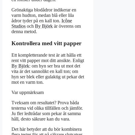
Grönaktiga blodådror indikerar en
varm hudton, medan blå eller lila
ådror tyder på en kall ton.
Icône
Studios
och
By Björk
är överens om
denna metod.
Kontrollera med vitt papper
Ett kompletterande test är att hålla ett
rent vitt papper mot ditt ansikte. Enligt
By Björk
: om hyn ser bra ut mot det
vita är det sannolikt en kall ton; om
hyn ser blek eller gulaktig ut pekar det
mot en varm ton.
Var uppmärksam
Tveksam om resultatet? Prova båda
testerna vid olika tillfällen och jämför.
Ju fler ledtrådar som pekar åt samma
håll, desto säkrare kan du vara.
Det här betyder att du bör kombinera
flera tester för att nå säkrare slutsatser