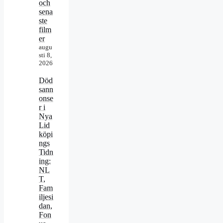
och
sena
ste
film
er
augu
sti 8,
2026
Död
sann
onse
r i
Nya
Lid
köpi
ngs
Tidn
ing:
NL
T,
Fam
iljesi
dan,
Fon