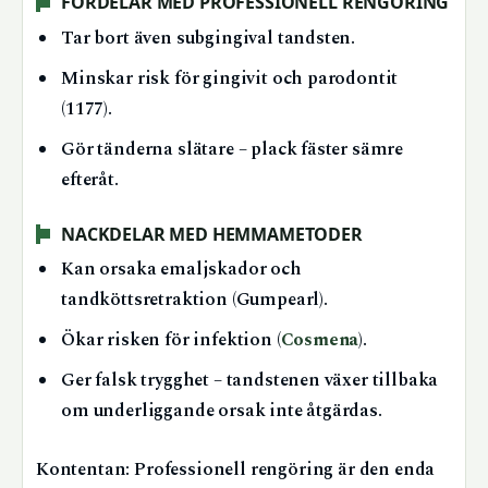
FÖRDELAR MED PROFESSIONELL RENGÖRING
Tar bort även subgingival tandsten.
Minskar risk för gingivit och parodontit
(1177).
Gör tänderna slätare – plack fäster sämre
efteråt.
NACKDELAR MED HEMMAMETODER
Kan orsaka emaljskador och
tandköttsretraktion (Gumpearl).
Ökar risken för infektion (
Cosmena
).
Ger falsk trygghet – tandstenen växer tillbaka
om underliggande orsak inte åtgärdas.
Kontentan: Professionell rengöring är den enda