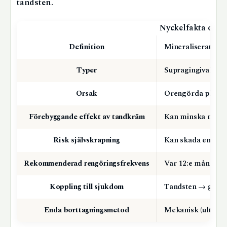
tandsten.
Nyckelfakta om 
Definition
Mineraliserat plac
Typer
Supragingival (ova
Orsak
Orengörda plack s
Förebyggande effekt av tandkräm
Kan minska nybild
Risk självskrapning
Kan skada emalj oc
Rekommenderad rengöringsfrekvens
Var 12:e månad vi
Koppling till sjukdom
Tandsten → gingiv
Enda borttagningsmetod
Mekanisk (ultralj