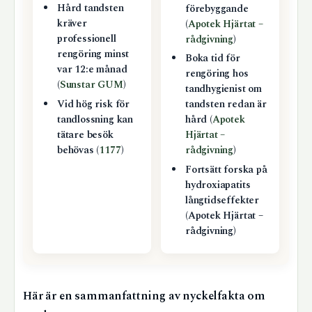
Hård tandsten
förebyggande
kräver
(
Apotek Hjärtat –
professionell
rådgivning
)
rengöring minst
Boka tid för
var 12:e månad
rengöring hos
(
Sunstar GUM
)
tandhygienist om
Vid hög risk för
tandsten redan är
tandlossning kan
hård (
Apotek
tätare besök
Hjärtat –
behövas (
1177
)
rådgivning
)
Fortsätt forska på
hydroxiapatits
långtidseffekter
(Apotek Hjärtat –
rådgivning)
Här är en sammanfattning av nyckelfakta om