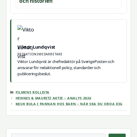
och historien
Viktor Lundqvist
REDAKTIONSMEDARBETARE
Viktor Lundqvist är chefredaktör på SverigePosten och
ansvarar för redaktionell policy, standarder och
publiceringsbeslut.
KATEGORIER
FILMENS ROLLISTA
HENNES & MAURITZ AKTIE – ANALYS 2026
MJUK BULA I PANNAN HOS BARN – NÄR SKA DU OROA DIG