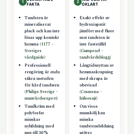
1
2
FAKTA
OKLART
Tandsten är
Exakt effekt av
mineraliserat
hydroxiapatit
plack och kan inte
jämfört med fluor
lösas upp kemiskt
mot tandsten är
hemma (
1177 –
inte fastställd
Sveriges
(
Gumpearl –
vårdguide
)
tandvårdsblogg
)
Professionell
Långtidsnyttan av
rengöring är enda
hemmaskrapning
säkra metoden
med skrapa är
för hård tandsten
obevisad
(
Philips Sverige –
(
Cosmena –
munvårdsexpert
)
hälsosajt
)
Tandkräm med
Om vissa
polyfosfat
munskölj kan
minskar
minska
nybildning med
tandstensbildning
upp till 30 %
utöver