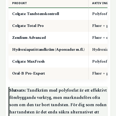
PRODUKT
AKTIV INGREDI
Colgate Tandstenskontroll
Polyfosfat
Colgate Total Pro
Fluor + polyf
Zendium Advanced
Fluor + enzy
Hydroxiapatittandkräm (Aporeader m.fl.)
Hydroxiapati
Colgate MaxFresh
Polyfosfat
Oral-B Pro-Expert
Fluor + polyf
Slutsats:
Tandkräm med polyfosfat är ett effektivt
förebyggande verktyg, men marknadsförs ofta
som om den tar bort tandsten. För dig som redan
har tandsten är det enda säkra alternativet ett