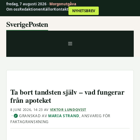
fredag, 7 augusti 2026 ·
Morgonutgåva
Om oss
Redaktionen
Källor
Kontakt
NYHETSBREV
Hoppa
SverigePosten
till
innehåll
MENY
Ta bort tandsten själv – vad fungerar
från apoteket
8 JUNI 2026, 14:23
AV
VIKTOR LUNDQVIST
·
GRANSKAD AV
MARIA STRAND
, ANSVARIG FÖR
✓
FAKTAGRANSKNING