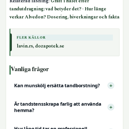
Relaterad läsning:
Grått i hålet efter
tandutdragning: vad betyder det?
·
Hur länge
verkar Alvedon? Dosering, biverkningar och fakta
FLER KÄLLOR
lavin.rs
,
dozapotek.se
Vanliga frågor
Kan munskölj ersätta tandborstning?
Är tandstensskrapa farlig att använda
hemma?
Hur lång tid tar en professionell