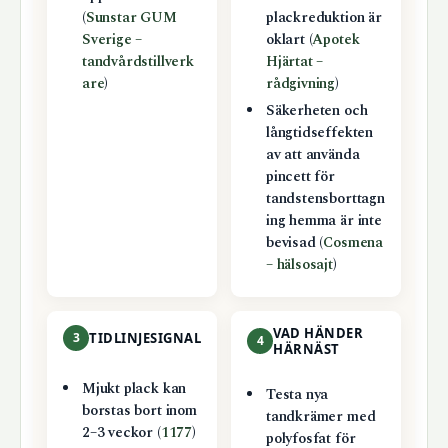
(
Sunstar GUM
plackreduktion är
Sverige –
oklart (
Apotek
tandvårdstillverk
Hjärtat –
are
)
rådgivning
)
Säkerheten och
långtidseffekten
av att använda
pincett för
tandstensborttagn
ing hemma är inte
bevisad (
Cosmena
– hälsosajt
)
VAD HÄNDER
3
TIDLINJESIGNAL
4
HÄRNÄST
Mjukt plack kan
Testa nya
borstas bort inom
tandkrämer med
2–3 veckor (
1177
)
polyfosfat för