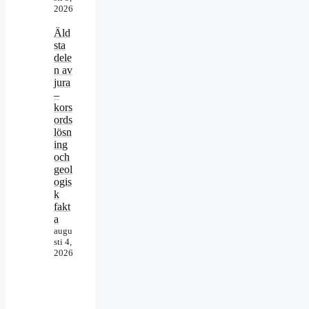
2026
Äld
sta
dele
n av
jura
–
kors
ords
lösn
ing
och
geol
ogis
k
fakt
a
augu
sti 4,
2026