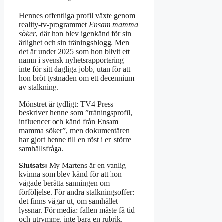
Hennes offentliga profil växte genom
reality-tv-programmet
Ensam mamma
söker
, där hon blev igenkänd för sin
ärlighet och sin träningsblogg. Men
det är under 2025 som hon blivit ett
namn i svensk nyhetsrapportering –
inte för sitt dagliga jobb, utan för att
hon bröt tystnaden om ett decennium
av stalkning.
Mönstret är tydligt: TV4 Press
beskriver henne som ”träningsprofil,
influencer och känd från Ensam
mamma söker”, men dokumentären
har gjort henne till en röst i en större
samhällsfråga.
Slutsats:
My Martens är en vanlig
kvinna som blev känd för att hon
vågade berätta sanningen om
förföljelse. För andra stalkningsoffer:
det finns vägar ut, om samhället
lyssnar. För media: fallen måste få tid
och utrymme, inte bara en rubrik.