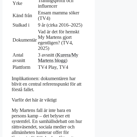
Träningsprofil och
Yrke
influencer
Ensam mamma söker
Känd från
(TV4)
Stalkad i
9 år (cirka 2016–2025)
Vad är det för hemskt
My Martens gjort
Dokumentär
egentligen? (TV4,
2025)
Antal
3 avsnitt (
Kurera/My
avsnitt
Martens blogg
)
Plattform
TV4 Play, TV4
Implikationen: dokumentären har
blivit en central referenspunkt för att
förstå fallet.
Varför det här är viktigt
My Martens fall är inte bara en
persons kamp – det belyser ett
systemfel. En samhällsdebatt om hur
rättsväsendet, sociala medier och
allmänheten hanterar offer för