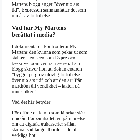
Martens blogg anger ”över nio års
tid”.
Expressen
sammanfattar det som
nio år av förföljelse.
Vad har My Martens
berättat i media?
I dokumentären konfronterar My
Martens den kvinna som pekas ut som
stalker – en scen som
Expressen
beskriver som central i serien. I sin
blogg skriver hon att dokumentären
”bygger på grov olovlig förföljelse i
över nio års tid” och att den är ”från
mardröm till verklighet – jakten på
min stalker”.
Vad det här betyder
För offret: en kamp som få orkar slåss
i nio år. För samhället: en påminnelse
om att digitala trakasserier sällan
stannar vid tangentbordet – de blir
verkliga hot.