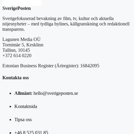
SverigePosten
Sverigefokuserad bevakning av film, tv, kultur och aktuella
nöjesnyheter – med tydliga bylines, källgranskning och redaktionell
transparens.
Lagunen Media OÜ
Tornimäe 5, Kesklinn
Tallinn, 10145
+372 614 0220
Estonian Business Register (Äriregister): 16842095
Kontakta oss
Allmänt:
hello@sverigeposten.se
Kontaktsida
Tipsa oss
+46 8 525 031 85