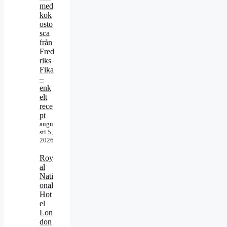
med
kok
osto
sca
från
Fred
riks
Fika
–
enk
elt
rece
pt
augu
sti 5,
2026
Roy
al
Nati
onal
Hot
el
Lon
don