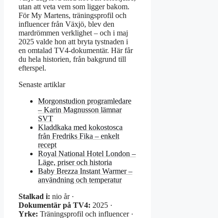
utan att veta vem som ligger bakom.
För My Martens, träningsprofil och
influencer från Växjö, blev den
mardrömmen verklighet – och i maj
2025 valde hon att bryta tystnaden i
en omtalad TV4-dokumentär. Här får
du hela historien, från bakgrund till
efterspel.
Senaste artiklar
Morgonstudion programledare
– Karin Magnusson lämnar
SVT
Kladdkaka med kokostosca
från Fredriks Fika – enkelt
recept
Royal National Hotel London –
Läge, priser och historia
Baby Brezza Instant Warmer –
användning och temperatur
Stalkad i:
nio år ·
Dokumentär på TV4:
2025 ·
Yrke:
Träningsprofil och influencer ·