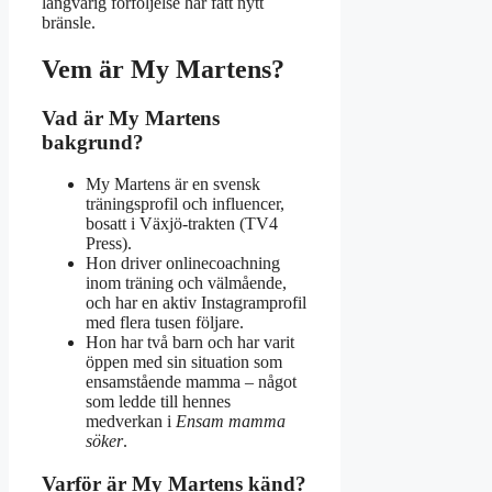
långvarig förföljelse har fått nytt
bränsle.
Vem är My Martens?
Vad är My Martens
bakgrund?
My Martens är en svensk
träningsprofil och influencer,
bosatt i Växjö-trakten (TV4
Press).
Hon driver onlinecoachning
inom träning och välmående,
och har en aktiv Instagramprofil
med flera tusen följare.
Hon har två barn och har varit
öppen med sin situation som
ensamstående mamma – något
som ledde till hennes
medverkan i
Ensam mamma
söker
.
Varför är My Martens känd?