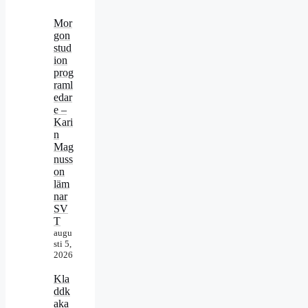
Mor
gon
stud
ion
prog
raml
edar
e –
Kari
n
Mag
nuss
on
läm
nar
SV
T
augu
sti 5,
2026
Kla
ddk
aka