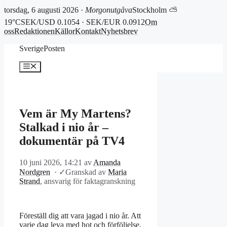
torsdag, 6 augusti 2026 ·
Morgonutgåva
Stockholm ⛅
19°C
SEK/USD 0.1054 · SEK/EUR 0.0912
Om
oss
Redaktionen
Källor
Kontakt
Nyhetsbrev
Hoppa
SverigePosten
till
innehåll
Meny
Vem är My Martens?
Stalkad i nio år –
dokumentär på TV4
10 juni 2026, 14:21
av
Amanda
Nordgren
·
✓
Granskad av
Maria
Strand
, ansvarig för faktagranskning
Föreställ dig att vara jagad i nio år. Att
varje dag leva med hot och förföljelse,