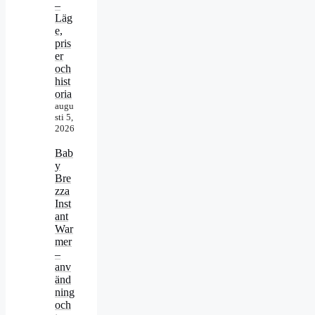
–
Läg
e,
pris
er
och
hist
oria
augu
sti 5,
2026
Bab
y
Bre
zza
Inst
ant
War
mer
–
anv
änd
ning
och