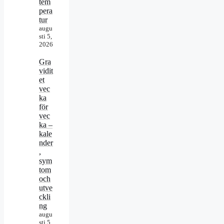
tem
pera
tur
augu
sti 5,
2026
Gra
vidit
et
vec
ka
för
vec
ka –
kale
nder
,
sym
tom
och
utve
ckli
ng
augu
sti 5,