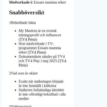
Medverkade i:
Ensam mamma söker
Snabböversikt
1
Bekräftade fakta
My Martens är en svensk
träningsprofil och influencer
(
TV4 Press
)
Hon medverkade i TV-
programmet Ensam mamma
söker (
TV4 Press
)
Dokumentären sändes på TV4
och TV4 Play i maj 2025 (
TV4
Press
)
2
Vad som är oklart
Exakt när stalkningen började
är inte fastställt i källorna
Stalkerns fullständiga identitet
är inte offentligt bekräftad i alla
medier
3
Tidlinjesignal