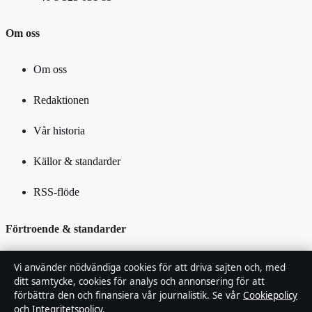
Om oss
Om oss
Redaktionen
Vår historia
Källor & standarder
RSS-flöde
Förtroende & standarder
Redaktionell policy
Vi använder nödvändiga cookies för att driva sajten och, med
ditt samtycke, cookies för analys och annonsering för att
förbättra den och finansiera vår journalistik. Se vår
Cookiepolicy
Rättelsepolicy
och
Integritetspolicy
.