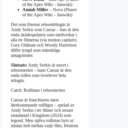
of the Apes Wiki – fanwiki)
Amiah Miller
– Nova (Planet
of the Apes Wiki – fanwiki)
Det som förenar reboottrilogin är
Andy Serkis som Caesar – han är den
enda skådespelaren som medverkar i
alla tre filmerna (via motion capture).
Gary Oldman och Woody Harrelson
tillför tyngd som mänskliga
antagonister.
Slutsats:
Andy Serkis är navet i
rebootserien – hans Caesar är den
enda rollen som överlever hela
trilogin.
Catch: Rollistan i rebootserien
Caesar är franchisens mest
återkommande rollfigur – spelad av
Andy Serkis i tre filmer och senast
omnämnd i Kingdom (2024) som
legend. Men själva rollistan byts ut
nästan helt mellan varje film, förutom