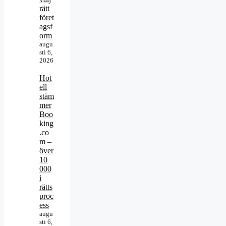
rätt
föret
agsf
orm
augu
sti 6,
2026
Hot
ell
stäm
mer
Boo
king
.co
m –
över
10
000
i
rätts
proc
ess
augu
sti 6,