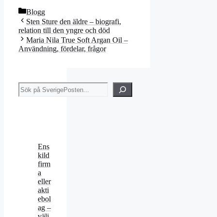
Kategorier
Blogg
Sten Sture den äldre – biografi,
relation till den yngre och död
Maria Nila True Soft Argan Oil –
Användning, fördelar, frågor
Sök
Ens
kild
firm
a
eller
akti
ebol
ag –
välj