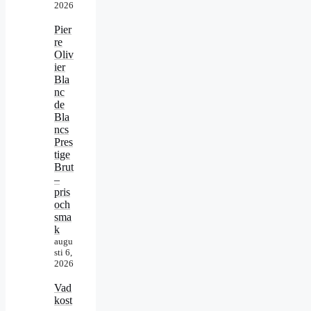
2026
Pier
re
Oliv
ier
Bla
nc
de
Bla
ncs
Pres
tige
Brut
–
pris
och
sma
k
augu
sti 6,
2026
Vad
kost