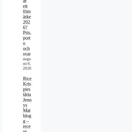
ar
ett
frim
ärke
202
6?
Pris,
port
o
och
svar
augu
sti 6,
2026
Rice
Kris
pies
tårta
Jenn
ys
Mat
blog
g –
rece
pt