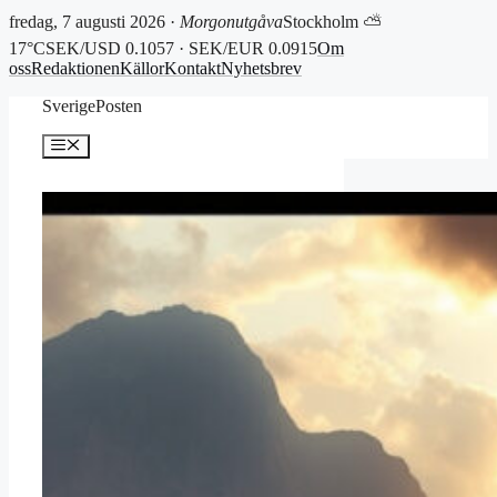
fredag, 7 augusti 2026 ·
Morgonutgåva
Stockholm ⛅
17°C
SEK/USD 0.1057 · SEK/EUR 0.0915
Om
oss
Redaktionen
Källor
Kontakt
Nyhetsbrev
Hoppa
SverigePosten
till
innehåll
Meny