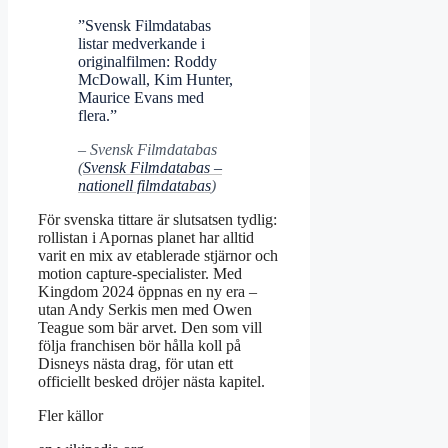
”Svensk Filmdatabas
listar medverkande i
originalfilmen: Roddy
McDowall, Kim Hunter,
Maurice Evans med
flera.”
– Svensk Filmdatabas
(
Svensk Filmdatabas –
nationell filmdatabas
)
För svenska tittare är slutsatsen tydlig:
rollistan i Apornas planet har alltid
varit en mix av etablerade stjärnor och
motion capture-specialister. Med
Kingdom 2024 öppnas en ny era –
utan Andy Serkis men med Owen
Teague som bär arvet. Den som vill
följa franchisen bör hålla koll på
Disneys nästa drag, för utan ett
officiellt besked dröjer nästa kapitel.
Fler källor