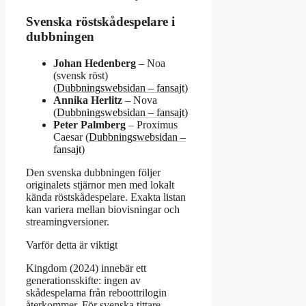
Svenska röstskådespelare i
dubbningen
Johan Hedenberg
– Noa
(svensk röst)
(
Dubbningswebsidan – fansajt
)
Annika Herlitz
– Nova
(
Dubbningswebsidan – fansajt
)
Peter Palmberg
– Proximus
Caesar (
Dubbningswebsidan –
fansajt
)
Den svenska dubbningen följer
originalets stjärnor men med lokalt
kända röstskådespelare. Exakta listan
kan variera mellan biovisningar och
streamingversioner.
Varför detta är viktigt
Kingdom (2024) innebär ett
generationsskifte: ingen av
skådespelarna från reboottrilogin
återkommer. För svenska tittare