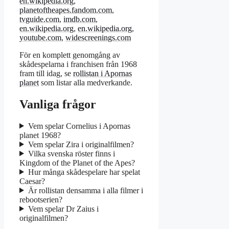
en.wikipedia.org
,
planetoftheapes.fandom.com
,
tvguide.com
,
imdb.com
,
en.wikipedia.org
,
en.wikipedia.org
,
youtube.com
,
widescreenings.com
För en komplett genomgång av
skådespelarna i franchisen från 1968
fram till idag, se
rollistan i Apornas
planet
som listar alla medverkande.
Vanliga frågor
Vem spelar Cornelius i Apornas
planet 1968?
Vem spelar Zira i originalfilmen?
Vilka svenska röster finns i
Kingdom of the Planet of the Apes?
Hur många skådespelare har spelat
Caesar?
Är rollistan densamma i alla filmer i
rebootserien?
Vem spelar Dr Zaius i
originalfilmen?