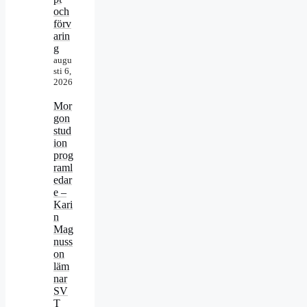
och
förv
arin
g
augu
sti 6,
2026
Mor
gon
stud
ion
prog
raml
edar
e –
Kari
n
Mag
nuss
on
läm
nar
SV
T