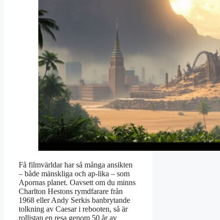
Få filmvärldar har så många ansikten
– både mänskliga och ap-lika – som
Apornas planet. Oavsett om du minns
Charlton Hestons rymdfarare från
1968 eller Andy Serkis banbrytande
tolkning av Caesar i rebooten, så är
rollistan en resa genom 50 år av