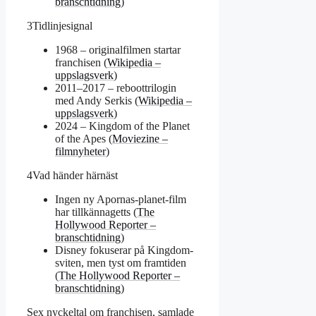
branschtidning
)
3
Tidlinjesignal
1968 – originalfilmen startar
franchisen (
Wikipedia –
uppslagsverk
)
2011–2017 – reboottrilogin
med Andy Serkis (
Wikipedia –
uppslagsverk
)
2024 – Kingdom of the Planet
of the Apes (
Moviezine –
filmnyheter
)
4
Vad händer härnäst
Ingen ny Apornas-planet-film
har tillkännagetts (
The
Hollywood Reporter –
branschtidning
)
Disney fokuserar på Kingdom-
sviten, men tyst om framtiden
(
The Hollywood Reporter –
branschtidning
)
Sex nyckeltal om franchisen, samlade