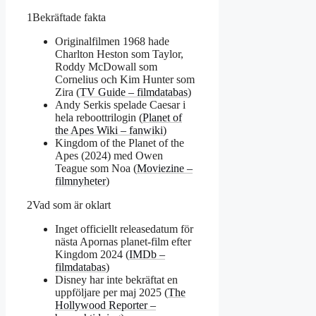
1
Bekräftade fakta
Originalfilmen 1968 hade
Charlton Heston som Taylor,
Roddy McDowall som
Cornelius och Kim Hunter som
Zira (
TV Guide – filmdatabas
)
Andy Serkis spelade Caesar i
hela reboottrilogin (
Planet of
the Apes Wiki – fanwiki
)
Kingdom of the Planet of the
Apes (2024) med Owen
Teague som Noa (
Moviezine –
filmnyheter
)
2
Vad som är oklart
Inget officiellt releasedatum för
nästa Apornas planet-film efter
Kingdom 2024 (
IMDb –
filmdatabas
)
Disney har inte bekräftat en
uppföljare per maj 2025 (
The
Hollywood Reporter –