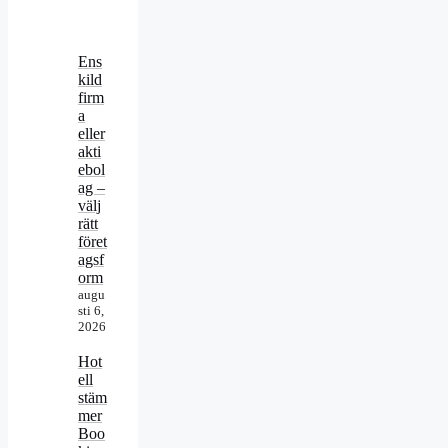
Ens
kild
firm
a
eller
akti
ebol
ag –
välj
rätt
föret
agsf
orm
augu
sti 6,
2026
Hot
ell
stäm
mer
Boo