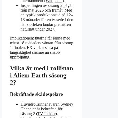
internationellt (
Wikipedia
).
Inspelningen av säsong 2 pågår
från maj 2026 och framåt. Med
en typisk produktionstid på 12–
18 månader för en tv-serie i den
här storleken landar premiären
naturligt under 2027.
Implikationen: tittarna får räkna med
minst 18 månaders väntan från säsong
1-finalen. FX verkar satsa på
långsiktighet snarare än snabb
uppföljning.
Vilka är med i rollistan
i Alien: Earth säsong
2?
Bekräftade skådespelare
Huvudrollsinnehavaren Sydney
Chandler är bekräftad för
säsong 2 (
TV Insider
).