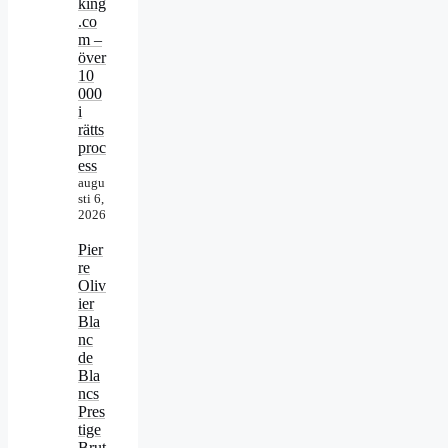
king
.co
m –
över
10
000
i
rätts
proc
ess
augu
sti 6,
2026
Pier
re
Oliv
ier
Bla
nc
de
Bla
ncs
Pres
tige
Brut