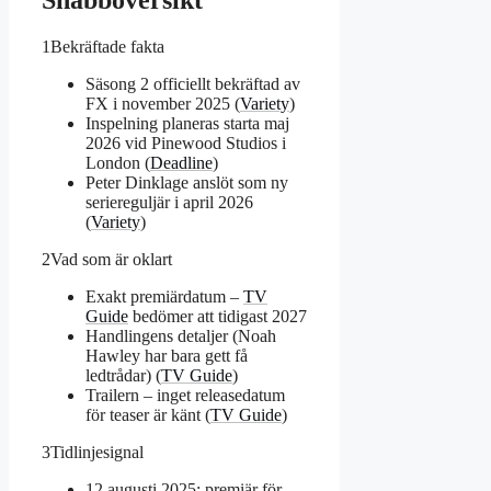
Snabböversikt
1
Bekräftade fakta
Säsong 2 officiellt bekräftad av
FX i november 2025 (
Variety
)
Inspelning planeras starta maj
2026 vid Pinewood Studios i
London (
Deadline
)
Peter Dinklage anslöt som ny
seriereguljär i april 2026
(
Variety
)
2
Vad som är oklart
Exakt premiärdatum –
TV
Guide
bedömer att tidigast 2027
Handlingens detaljer (Noah
Hawley har bara gett få
ledtrådar) (
TV Guide
)
Trailern – inget releasedatum
för teaser är känt (
TV Guide
)
3
Tidlinjesignal
12 augusti 2025: premiär för