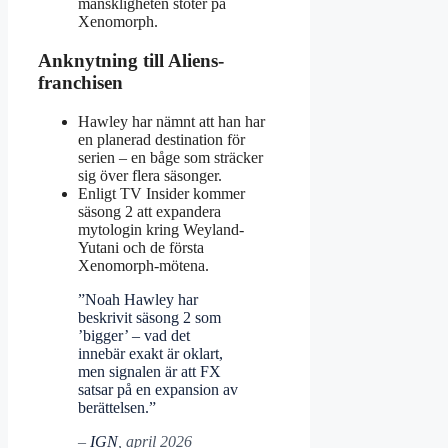
mänskligheten stöter på
Xenomorph.
Anknytning till Aliens-
franchisen
Hawley har nämnt att han har
en planerad destination för
serien – en båge som sträcker
sig över flera säsonger.
Enligt TV Insider kommer
säsong 2 att expandera
mytologin kring Weyland-
Yutani och de första
Xenomorph-mötena.
”Noah Hawley har
beskrivit säsong 2 som
’bigger’ – vad det
innebär exakt är oklart,
men signalen är att FX
satsar på en expansion av
berättelsen.”
–
IGN
, april 2026