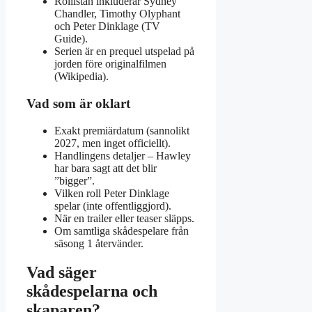
Rollistan inkluderar Sydney
Chandler, Timothy Olyphant
och Peter Dinklage (TV
Guide).
Serien är en prequel utspelad på
jorden före originalfilmen
(Wikipedia).
Vad som är oklart
Exakt premiärdatum (sannolikt
2027, men inget officiellt).
Handlingens detaljer – Hawley
har bara sagt att det blir
”bigger”.
Vilken roll Peter Dinklage
spelar (inte offentliggjord).
När en trailer eller teaser släpps.
Om samtliga skådespelare från
säsong 1 återvänder.
Vad säger
skådespelarna och
skaparen?