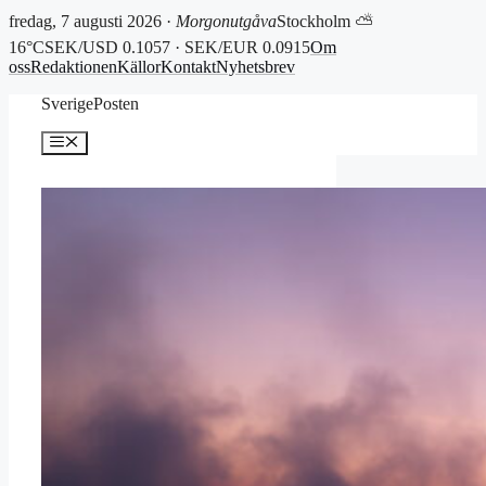
fredag, 7 augusti 2026 ·
Morgonutgåva
Stockholm ⛅
16°C
SEK/USD 0.1057 · SEK/EUR 0.0915
Om
oss
Redaktionen
Källor
Kontakt
Nyhetsbrev
Hoppa
SverigePosten
till
innehåll
Meny