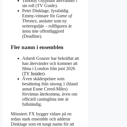
Timothy Olyphant återvänder i
sin roll (TV Guide).
Peter Dinklage, fyrafaldig
Emmy-vinnare för
Game of
Thrones
, ansluter som ny
seriereguljär – rollfiguren är
ännu inte offentliggjord
(Deadline).
Fler namn i ensemblen
Adarsh Gourav har bekräftat att
han återvänder och kommer att
filma i London från juni 2026
(
TV Insider
).
Även skådespelare som
besättning från säsong 1 (bland
annat Esme Creed-Miles)
förväntas återkomma, även om
officiell castinglista inte är
fullständig.
Mönstret: FX bygger vidare på en
redan stark ensemble och adderar
Dinklage som ett tungt namn för att