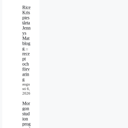
Rice
Kris
pies
tårta
Jenn
ys
Mat
blog
g –
rece
pt
och
förv
arin
g
augu
sti 6,
2026
Mor
gon
stud
ion
prog