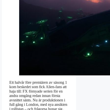
Ett halvår före premiären av säsong 1
kom beskedet som fick Alien-fans att
haja till: FX förnyade serien för en
andra omgång redan innan första
avsnittet sänts. Nu är produktionen i
full gång i London, med nya ansikten
i rollistan – och frågorna hopar sig.