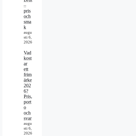
–
pris
och
sma
k
augu
sti 6,
2026
Vad
kost
ar
ett
frim
ärke
202
6?
Pris,
port
o
och
svar
augu
sti 6,
2026