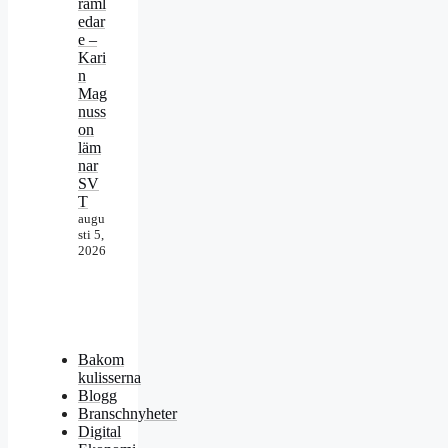
raml
edar
e –
Kari
n
Mag
nuss
on
läm
nar
SV
T
augu
sti 5,
2026
Bakom
kulisserna
Blogg
Branschnyheter
Digital