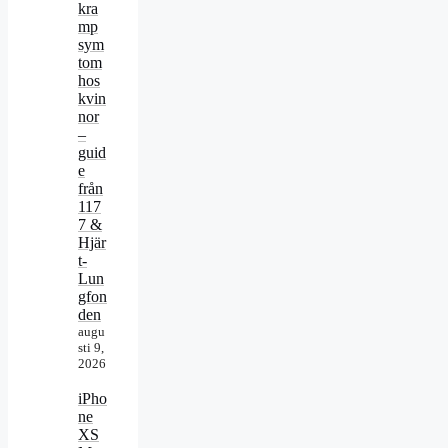
kra
mp
sym
tom
hos
kvin
nor
–
guid
e
från
117
7 &
Hjär
t-
Lun
gfon
den
augu
sti 9,
2026
iPho
ne
XS