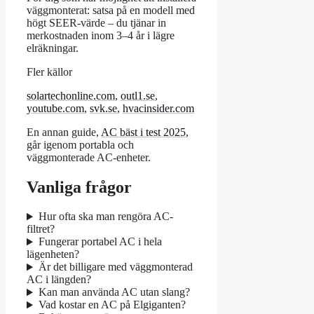
väggmonterat: satsa på en modell med
högt SEER-värde – du tjänar in
merkostnaden inom 3–4 år i lägre
elräkningar.
Fler källor
solartechonline.com
,
outl1.se
,
youtube.com
,
svk.se
,
hvacinsider.com
En annan guide,
AC bäst i test 2025
,
går igenom portabla och
väggmonterade AC-enheter.
Vanliga frågor
Hur ofta ska man rengöra AC-
filtret?
Fungerar portabel AC i hela
lägenheten?
Är det billigare med väggmonterad
AC i längden?
Kan man använda AC utan slang?
Vad kostar en AC på Elgiganten?