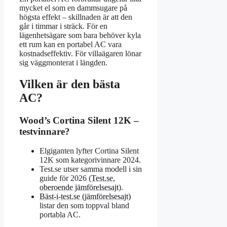
mycket el som en dammsugare på
högsta effekt – skillnaden är att den
går i timmar i sträck. För en
lägenhetsägare som bara behöver kyla
ett rum kan en portabel AC vara
kostnadseffektiv. För villaägaren lönar
sig väggmonterat i längden.
Vilken är den bästa
AC?
Wood’s Cortina Silent 12K –
testvinnare?
Elgiganten lyfter Cortina Silent
12K som kategorivinnare 2024.
Test.se utser samma modell i sin
guide för 2026 (
Test.se,
oberoende jämförelsesajt
).
Bäst-i-test.se (jämförelsesajt)
listar den som toppval bland
portabla AC.