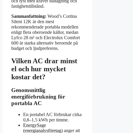
och tyst men kräver håltagning och
fastighetstillstånd.
Sammanfattning:
Wood’s Cortina
Silent 12K är den mest
rekommenderade portabla modellen
enligt flera oberoende källor, medan
Lyfco 28 m² och Electrolux Comfort
600 är starka alternativ beroende på
budget och ljudpreferens.
Vilken AC drar minst
el och hur mycket
kostar det?
Genomsnittlig
energiförbrukning för
portabla AC
En portabel AC förbrukar cirka
0,8–1,5 kWh per timme.
EnergySage
(energianalysföretag)
anger att