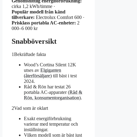
Genomsnittlig energiförbrukning:
cirka 1,2 kWh/timme ·
Populär modell från känd
tillverkare:
Electrolux Comfort 600 ·
Prisklass portabla AC-enheter:
2
000–6 000 kr
Snabböversikt
1
Bekräftade fakta
Wood’s Cortina Silent 12K
utses av
Elgiganten
(återförsäljare)
till bäst i test
2024.
Råd & Rön har testat 26
portabla AC-apparater (
Råd &
Rön, konsumentorganisation
).
2
Vad som är oklart
Exakt energiförbrukning
varierar med temperatur och
inställningar.
Vilken modell som är bäst just