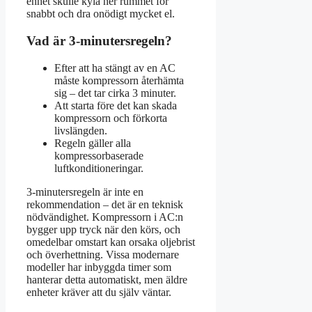
enhet skulle kyla ner rummet för
snabbt och dra onödigt mycket el.
Vad är 3‑minutersregeln?
Efter att ha stängt av en AC
måste kompressorn återhämta
sig – det tar cirka 3 minuter.
Att starta före det kan skada
kompressorn och förkorta
livslängden.
Regeln gäller alla
kompressorbaserade
luftkonditioneringar.
3‑minutersregeln är inte en
rekommendation – det är en teknisk
nödvändighet. Kompressorn i AC:n
bygger upp tryck när den körs, och
omedelbar omstart kan orsaka oljebrist
och överhettning. Vissa modernare
modeller har inbyggda timer som
hanterar detta automatiskt, men äldre
enheter kräver att du själv väntar.