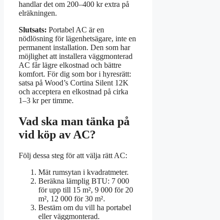
handlar det om 200–400 kr extra på
elräkningen.
Slutsats:
Portabel AC är en
nödlösning för lägenhetsägare, inte en
permanent installation. Den som har
möjlighet att installera väggmonterad
AC får lägre elkostnad och bättre
komfort. För dig som bor i hyresrätt:
satsa på Wood’s Cortina Silent 12K
och acceptera en elkostnad på cirka
1–3 kr per timme.
Vad ska man tänka på
vid köp av AC?
Följ dessa steg för att välja rätt AC:
Mät rumsytan i kvadratmeter.
Beräkna lämplig BTU: 7 000
för upp till 15 m², 9 000 för 20
m², 12 000 för 30 m².
Bestäm om du vill ha portabel
eller väggmonterad.