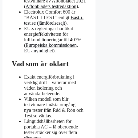
testvinnare av Aftonbladet 2021
(
Aftonbladets testredaktion
).
Electrolux Comfort 600 är
”BÄST I TEST” enligt
Bäst-i-
test.se (jämförelsesajt)
.
EU:s regleringar har ökat
energieffektiviteten för
luftkonditioneringar till 407%
(
Europeiska kommissionen,
EU-myndighet
).
Vad som är oklart
Exakt energiförbrukning i
verklig drift – varierar med
väder, isolering och
användarbeteende.
Vilken modell som blir
testvinnare i nästa omgång –
nya tester från Råd & Rön och
Test.se väntas.
Långtidshållbarheten för
portabla AC – få oberoende
tester sträcker sig över flera
säsonger.