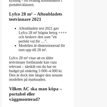
kylning – en ovanlig kombination i
portabel-klassen.
Lyfco 28 m² – Aftonbladets
testvinnare 2021
Aftonbladets test 2021 gav
Lyfco 28 m² högsta betyg ++++
och beskrev den som ”ett
perfekt val för …”.
Modellen är dimensionerad för
rum upp till 28 m².
Lyfco 28 m² visar att en äldre
testvinnare fortfarande kan vara
relevant – särskilt om du har en
budget på omkring 3 000–4 000 kr.
Den är dock inte längre den senaste
modellen på marknaden.
Vilken AC ska man köpa –
portabel eller
väggmonterad?