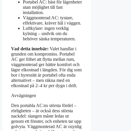
Portabel AC: bäst för lägenheter
utan möjlighet till fast
installation.
Väggmonterad AC: tystare,
effektivare, kräver hål i väggen.
Luftkylare: ingen verklig
kylning – undvik om du
behöver sänka temperaturen.
Vad detta innebär:
Valet handlar i
grunden om kompromiss. Portabel
AC ger frihet att flytta mellan rum,
väggmonterad ger bättre komfort och
lägre elkostnad i längden. För dig som
bor i hyresrätt är portabel ofta enda
alternativet – men räkna med en
elkostnad på 2–4 kr per dygn i drift.
Avvägningen
Den portabla AC:ns största fördel –
rörligheten – är också dess största
nackdel: slangen måste ledas ut
genom ett fönster, och enheten tar upp
golvyta. Väggmonterad AC är osynlig