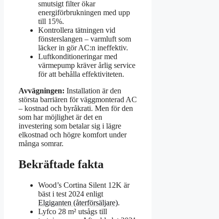
smutsigt filter ökar
energiförbrukningen med upp
till 15%.
Kontrollera tätningen vid
fönsterslangen – varmluft som
läcker in gör AC:n ineffektiv.
Luftkonditioneringar med
värmepump kräver årlig service
för att behålla effektiviteten.
Avvägningen:
Installation är den
största barriären för väggmonterad AC
– kostnad och byråkrati. Men för den
som har möjlighet är det en
investering som betalar sig i lägre
elkostnad och högre komfort under
många somrar.
Bekräftade fakta
Wood’s Cortina Silent 12K är
bäst i test 2024 enligt
Elgiganten (återförsäljare)
.
Lyfco 28 m² utsågs till