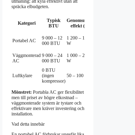
utmaning: att kyla effektivt utan att
spräcka elbudgeten.
Bäst i
Typisk
Genomsnittlig
Prisklass
Kategori
test-
BTU
effekt (W)
(SEK)
exempel
Wood’s
9 000 – 12
1 200 – 1 500
2 000 – 6
Portabel AC
Cortina
000 BTU
W
000 kr
Silent 12
6 000 –
Väggmonterad
9 000 – 24
1 000 – 2 500
Midea
15 000
AC
000 BTU
W
PortaSplit
kr
0 BTU
Ingen
500 – 2
Luftkylare
(ingen
50 – 100 W
jämförbar
000 kr
kompressor)
testvinnar
Mönstret:
Portabla AC ger flexibilitet
men till priset av högre elkostnad –
väggmonterade system är tystare och
effektivare men kräver investering och
installation.
Vad detta innebär
En portabel AC förbrukar ungefär lika