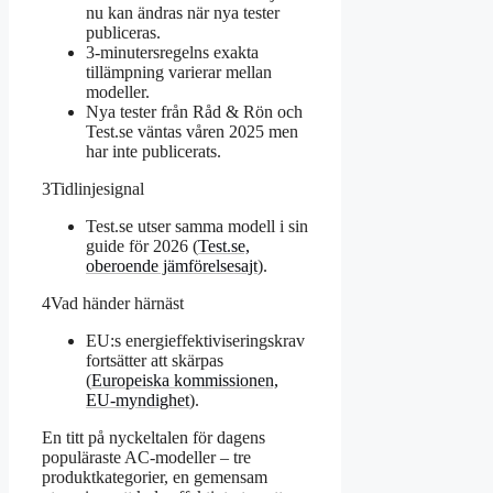
nu kan ändras när nya tester
publiceras.
3‑minutersregelns exakta
tillämpning varierar mellan
modeller.
Nya tester från Råd & Rön och
Test.se väntas våren 2025 men
har inte publicerats.
3
Tidlinjesignal
Test.se utser samma modell i sin
guide för 2026 (
Test.se,
oberoende jämförelsesajt
).
4
Vad händer härnäst
EU:s energieffektiviseringskrav
fortsätter att skärpas
(
Europeiska kommissionen,
EU-myndighet
).
En titt på nyckeltalen för dagens
populäraste AC-modeller – tre
produktkategorier, en gemensam