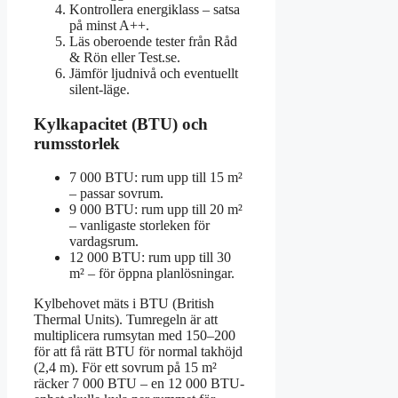
Kontrollera energiklass – satsa
på minst A++.
Läs oberoende tester från Råd
& Rön eller Test.se.
Jämför ljudnivå och eventuellt
silent-läge.
Kylkapacitet (BTU) och
rumsstorlek
7 000 BTU: rum upp till 15 m²
– passar sovrum.
9 000 BTU: rum upp till 20 m²
– vanligaste storleken för
vardagsrum.
12 000 BTU: rum upp till 30
m² – för öppna planlösningar.
Kylbehovet mäts i BTU (British
Thermal Units). Tumregeln är att
multiplicera rumsytan med 150–200
för att få rätt BTU för normal takhöjd
(2,4 m). För ett sovrum på 15 m²
räcker 7 000 BTU – en 12 000 BTU-