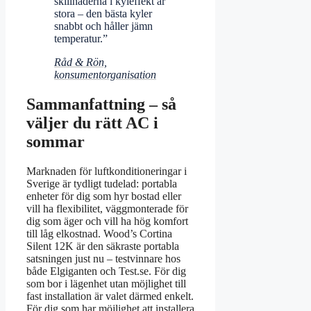
skillnaderna i kyleffekt är
stora – den bästa kyler
snabbt och håller jämn
temperatur.”
Råd & Rön,
konsumentorganisation
Sammanfattning – så
väljer du rätt AC i
sommar
Marknaden för luftkonditioneringar i
Sverige är tydligt tudelad: portabla
enheter för dig som hyr bostad eller
vill ha flexibilitet, väggmonterade för
dig som äger och vill ha hög komfort
till låg elkostnad. Wood’s Cortina
Silent 12K är den säkraste portabla
satsningen just nu – testvinnare hos
både Elgiganten och Test.se. För dig
som bor i lägenhet utan möjlighet till
fast installation är valet därmed enkelt.
För dig som har möjlighet att installera