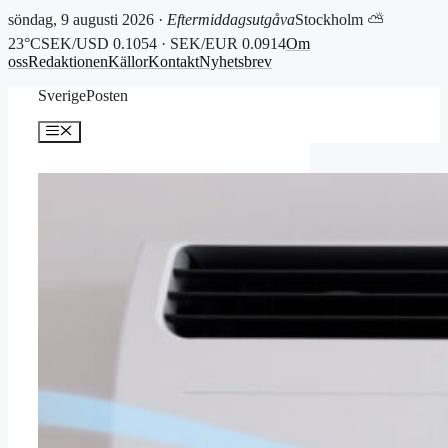
söndag, 9 augusti 2026 ·
Eftermiddagsutgåva
Stockholm ⛅
23°C
SEK/USD 0.1054 · SEK/EUR 0.0914
Om
oss
Redaktionen
Källor
Kontakt
Nyhetsbrev
Hoppa
SverigePosten
till
innehåll
Meny