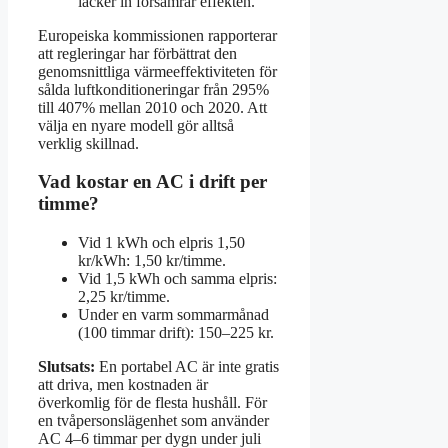
läcker in försämrar effekten.
Europeiska kommissionen rapporterar
att regleringar har förbättrat den
genomsnittliga värmeeffektiviteten för
sålda luftkonditioneringar från 295%
till 407% mellan 2010 och 2020. Att
välja en nyare modell gör alltså
verklig skillnad.
Vad kostar en AC i drift per
timme?
Vid 1 kWh och elpris 1,50
kr/kWh: 1,50 kr/timme.
Vid 1,5 kWh och samma elpris:
2,25 kr/timme.
Under en varm sommarmånad
(100 timmar drift): 150–225 kr.
Slutsats:
En portabel AC är inte gratis
att driva, men kostnaden är
överkomlig för de flesta hushåll. För
en tvåpersonslägenhet som använder
AC 4–6 timmar per dygn under juli