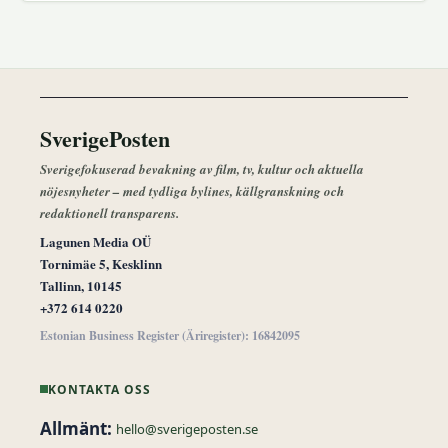
SverigePosten
Sverigefokuserad bevakning av film, tv, kultur och aktuella
nöjesnyheter – med tydliga bylines, källgranskning och
redaktionell transparens.
Lagunen Media OÜ
Tornimäe 5, Kesklinn
Tallinn, 10145
+372 614 0220
Estonian Business Register (Äriregister): 16842095
KONTAKTA OSS
Allmänt:
hello@sverigeposten.se