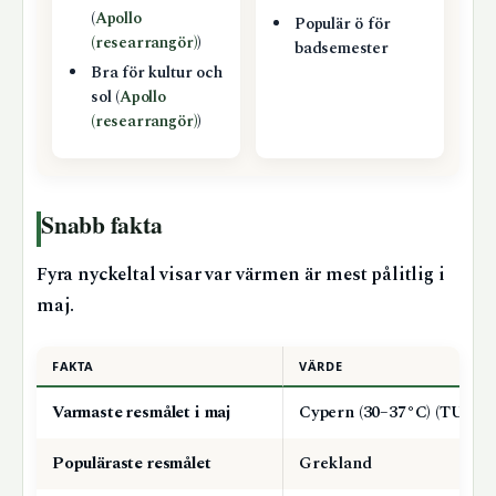
(
Apollo
Populär ö för
(researrangör)
)
badsemester
Bra för kultur och
sol (
Apollo
(researrangör)
)
Snabb fakta
Fyra nyckeltal visar var värmen är mest pålitlig i
maj.
FAKTA
VÄRDE
Varmaste resmålet i maj
Cypern (30–37°C) (TUI)
Populäraste resmålet
Grekland