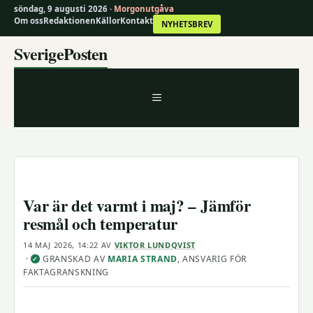
söndag, 9 augusti 2026 ·
Morgonutgåva
Om oss
Redaktionen
Källor
Kontakt
NYHETSBREV
Hoppa
SverigePosten
till
innehåll
MENY
Var är det varmt i maj? – Jämför
resmål och temperatur
14 MAJ 2026, 14:22
AV
VIKTOR LUNDQVIST
·
GRANSKAD AV
MARIA STRAND
, ANSVARIG FÖR
✓
FAKTAGRANSKNING