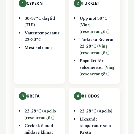
1
CYPERN
2
TURKIET
30–37°C dagtid
Upp mot 30°C
(TUI)
(
Ving
(researrangör)
)
Vattentemperatur
22–30°C
Turkiska Rivieran
22–28°C (
Ving
Mest sol i maj
(researrangör)
)
Populärt för
solsemester (
Ving
(researrangör)
)
3
KRETA
4
RHODOS
22–28°C (
Apollo
22–28°C (Apollo)
(researrangör)
)
Liknande
Grekisk ö med
temperatur som
mildare klimat
Kreta