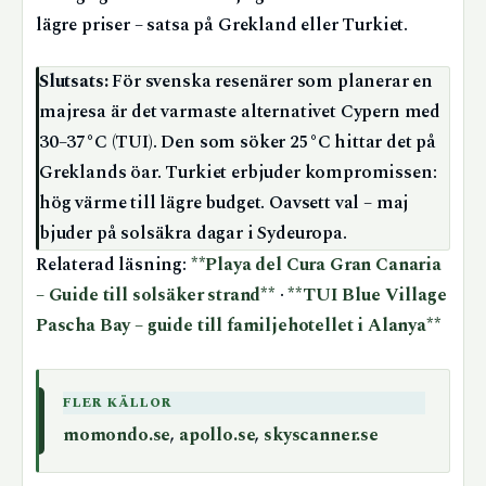
lägre priser – satsa på Grekland eller Turkiet.
Slutsats:
För svenska resenärer som planerar en
majresa är det varmaste alternativet Cypern med
30–37°C (TUI). Den som söker 25°C hittar det på
Greklands öar. Turkiet erbjuder kompromissen:
hög värme till lägre budget. Oavsett val – maj
bjuder på solsäkra dagar i Sydeuropa.
Relaterad läsning:
**Playa del Cura Gran Canaria
– Guide till solsäker strand**
·
**TUI Blue Village
Pascha Bay – guide till familjehotellet i Alanya**
FLER KÄLLOR
momondo.se
,
apollo.se
,
skyscanner.se