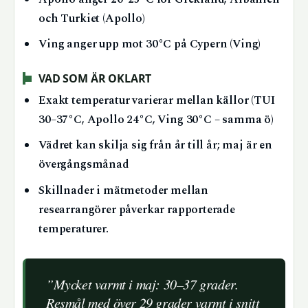
och Turkiet (Apollo)
Ving anger upp mot 30°C på Cypern (Ving)
VAD SOM ÄR OKLART
Exakt temperatur varierar mellan källor (TUI
30–37°C, Apollo 24°C, Ving 30°C – samma ö)
Vädret kan skilja sig från år till år; maj är en
övergångsmånad
Skillnader i mätmetoder mellan
researrangörer påverkar rapporterade
temperaturer.
”Mycket varmt i maj: 30–37 grader.
Resmål med över 29 grader varmt i snitt