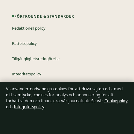
FÖRTROENDE & STANDARDER
Redaktionell policy
Rättelsepolicy
Tillgänglighetsredogörelse
Integritetspolicy
Vi använder nödvändiga cookies för att driva sajten och, med
Kändisar & integritet
ditt samtycke, cookies för analys och annonsering för att
förbättra den och finansiera vår journalistik. Se vår
Cookiepolicy
och
Integritetspolicy
.
Om SverigePosten i korthet
SverigePosten är en oberoende svensk digital nyhetssajt med
fokus på film, tv, kultur och nöjesnyheter. Varje artikel har en