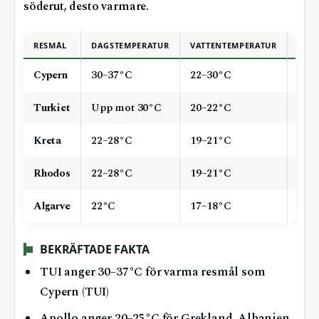
söderut, desto varmare.
RESMÅL
DAGSTEMPERATUR
VATTENTEMPERATUR
SOL 
Cypern
30–37°C
22–30°C
10+
Turkiet
Upp mot 30°C
20–22°C
10 
Kreta
22–28°C
19–21°C
9–1
Rhodos
22–28°C
19–21°C
9–1
Algarve
22°C
17–18°C
8–9
BEKRÄFTADE FAKTA
TUI anger 30–37°C för varma resmål som
Cypern (TUI)
Apollo anger 20–25°C för Grekland, Albanien