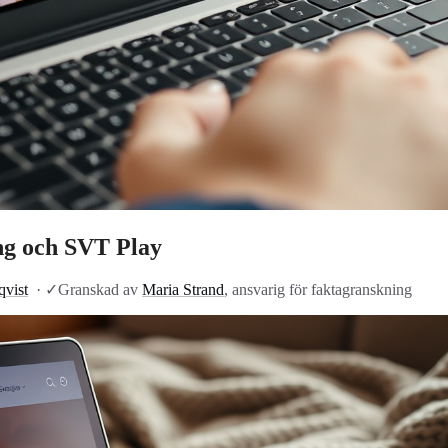
ng och SVT Play
qvist
·
✓
Granskad av
Maria Strand
, ansvarig för faktagranskning