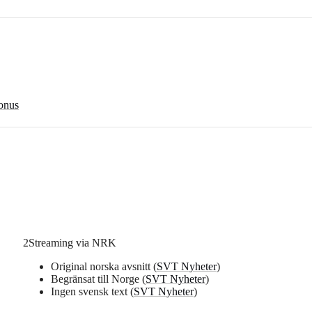
onus
2
Streaming via NRK
Original norska avsnitt (
SVT Nyheter
)
Begränsat till Norge (
SVT Nyheter
)
Ingen svensk text (
SVT Nyheter
)