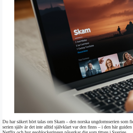
Du har säkert hört talas om Skam – den norska ungdomsserien som fick
serien själv är det inte alltid självklart var den finns – i den här guid
Netflix och hur geoblockeringen påverkar dig som tittare i Sverige.