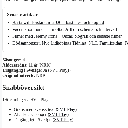
Senaste artiklar
Bästa wifi-förstärkare 2026 – bäst i test och köpråd
Vaccination hund – hur ofta? Allt om schema och intervall
Filmer med Jeremy Irons – Oscar, biografi och senaste filmer
Dödsannonser i Nya Lidköpings Tidning: NLT, Familjesidan, F
Säsonger:
4 ·
Åldersgräns:
11 år (NRK) ·
Tillgänglig i Sverige:
Ja (SVT Play) ·
Originalnätverk:
NRK
Snabböversikt
1
Streaming via SVT Play
Gratis med svensk text (
SVT Play
)
Alla fyra säsonger (
SVT Play
)
Tillgängligt i Sverige (
SVT Play
)