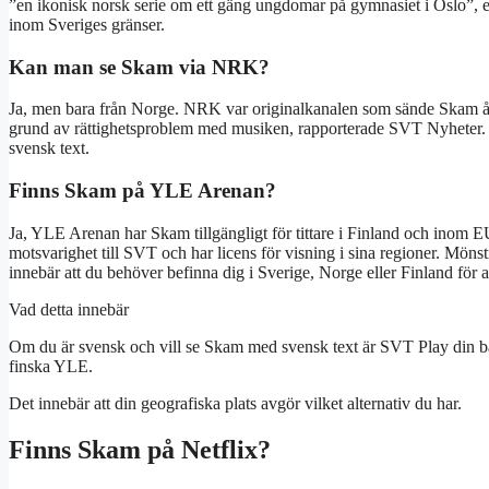
”en ikonisk norsk serie om ett gäng ungdomar på gymnasiet i Oslo”, e
inom Sveriges gränser.
Kan man se Skam via NRK?
Ja, men bara från Norge. NRK var originalkanalen som sände Skam å
grund av rättighetsproblem med musiken, rapporterade SVT Nyheter. F
svensk text.
Finns Skam på YLE Arenan?
Ja, YLE Arenan har Skam tillgängligt för tittare i Finland och inom E
motsvarighet till SVT och har licens för visning i sina regioner. Mönstre
innebär att du behöver befinna dig i Sverige, Norge eller Finland för att
Vad detta innebär
Om du är svensk och vill se Skam med svensk text är SVT Play din b
finska YLE.
Det innebär att din geografiska plats avgör vilket alternativ du har.
Finns Skam på Netflix?