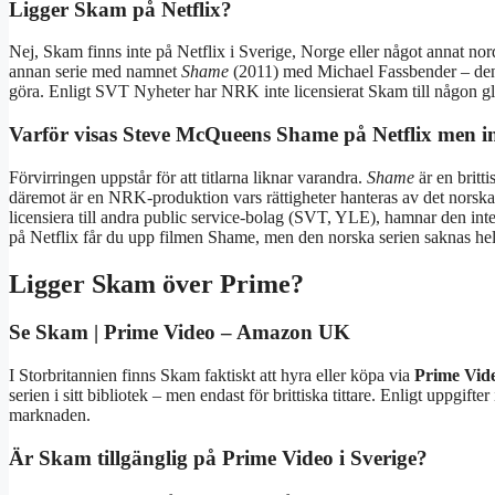
Ligger Skam på Netflix?
Nej, Skam finns inte på Netflix i Sverige, Norge eller något annat nor
annan serie med namnet
Shame
(2011) med Michael Fassbender – den
göra. Enligt SVT Nyheter har NRK inte licensierat Skam till någon gl
Varför visas Steve McQueens Shame på Netflix men 
Förvirringen uppstår för att titlarna liknar varandra.
Shame
är en britt
däremot är en NRK-produktion vars rättigheter hanteras av det norska
licensiera till andra public service‑bolag (SVT, YLE), hamnar den in
på Netflix får du upp filmen Shame, men den norska serien saknas hel
Ligger Skam över Prime?
Se Skam | Prime Video – Amazon UK
I Storbritannien finns Skam faktiskt att hyra eller köpa via
Prime Vid
serien i sitt bibliotek – men endast för brittiska tittare. Enligt uppgifter
marknaden.
Är Skam tillgänglig på Prime Video i Sverige?