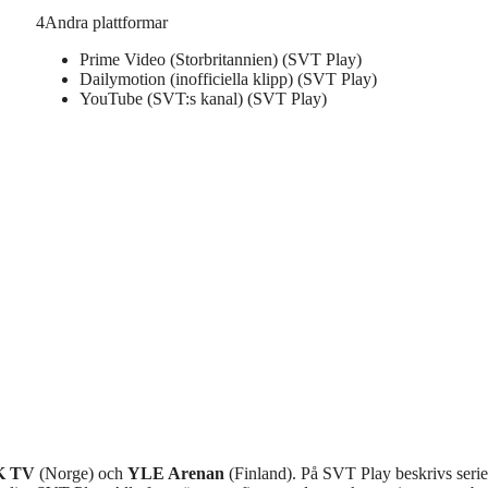
4
Andra plattformar
Prime Video (Storbritannien) (SVT Play)
Dailymotion (inofficiella klipp) (SVT Play)
YouTube (SVT:s kanal) (SVT Play)
K TV
(Norge) och
YLE Arenan
(Finland). På SVT Play beskrivs seri