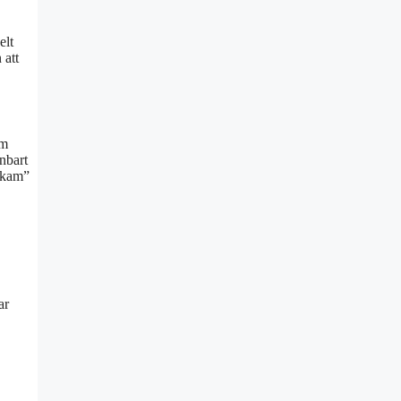
elt
 att
am
nbart
”Skam”
ar