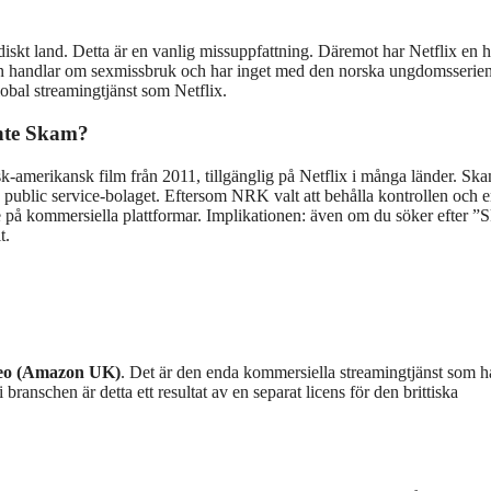
diskt land. Detta är en vanlig missuppfattning. Däremot har Netflix en h
 handlar om sexmissbruk och har inget med den norska ungdomsserien
obal streamingtjänst som Netflix.
inte Skam?
isk-amerikansk film från 2011, tillgänglig på Netflix i många länder. Sk
 public service‑bolaget. Eftersom NRK valt att behålla kontrollen och e
te på kommersiella plattformar. Implikationen: även om du söker efter 
t.
eo (Amazon UK)
. Det är den enda kommersiella streamingtjänst som h
 i branschen är detta ett resultat av en separat licens för den brittiska