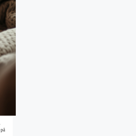
e
 på