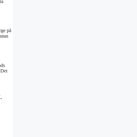
ra
rge på
 utan
nds
. Det
K,