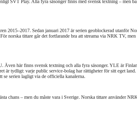
nligt SVT Play. Alla fyra säsonger finns med svensk textning – men ba
ren 2015–2017. Sedan januari 2017 är serien geoblockerad utanför No
ör norska tittare går det fortfarande bra att streama via NRK TV, men
U. Även här finns svensk textning och alla fyra säsonger. YLE är Finla
t är tydligt: varje public service-bolag har rättigheter för sitt eget land
 se serien lagligt via de officiella kanalerna.
ästa chans – men du måste vara i Sverige. Norska tittare använder NR