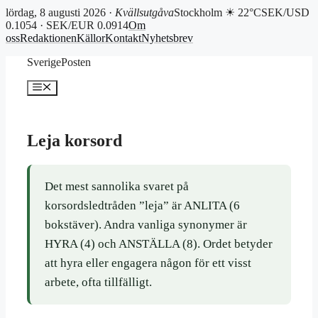
lördag, 8 augusti 2026 ·
Kvällsutgåva
Stockholm ☀ 22°C
SEK/USD
0.1054 · SEK/EUR 0.0914
Om
oss
Redaktionen
Källor
Kontakt
Nyhetsbrev
Hoppa
SverigePosten
till
innehåll
Meny
Leja korsord
Det mest sannolika svaret på
korsordsledtråden ”leja” är ANLITA (6
bokstäver). Andra vanliga synonymer är
HYRA (4) och ANSTÄLLA (8). Ordet betyder
att hyra eller engagera någon för ett visst
arbete, ofta tillfälligt.