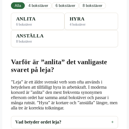
Alla
4 bokstäver
6 bokstäver
8 bokstäver
ANLITA
HYRA
6 bokstäver
4 bokstäver
ANSTÄLLA
8 bokstäver
Varför är ”anlita” det vanligaste
svaret på leja?
”Leja” är ett äldre svenskt verb som ofta används i
betydelsen att tillfälligt hyra in arbetskraft. I moderna
korsord är ”anlita” den mest frekventa synonymen
eftersom ordet har samma antal bokstäver och passar i
många rutnät. ”Hyra” är kortare och ”anställa” längre, men
alla tre är korrekta tolkningar.
Vad betyder ordet leja?