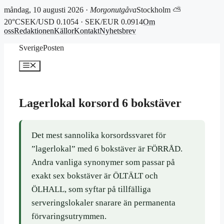
måndag, 10 augusti 2026 ·
Morgonutgåva
Stockholm ⛅
20°C
SEK/USD 0.1054 · SEK/EUR 0.0914
Om
oss
Redaktionen
Källor
Kontakt
Nyhetsbrev
Hoppa
SverigePosten
till
innehåll
Meny
Lagerlokal korsord 6 bokstäver
Det mest sannolika korsordssvaret för
”lagerlokal” med 6 bokstäver är FÖRRÅD.
Andra vanliga synonymer som passar på
exakt sex bokstäver är ÖLTÄLT och
ÖLHALL, som syftar på tillfälliga
serveringslokaler snarare än permanenta
förvaringsutrymmen.