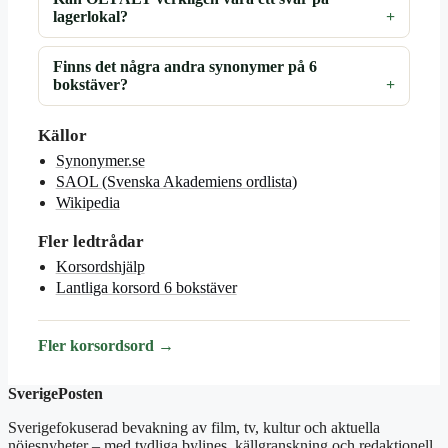
lagerlokal?
Finns det några andra synonymer på 6
bokstäver?
Källor
Synonymer.se
SAOL (Svenska Akademiens ordlista)
Wikipedia
Fler ledtrådar
Korsordshjälp
Lantliga korsord 6 bokstäver
Fler korsordsord →
SverigePosten
Sverigefokuserad bevakning av film, tv, kultur och aktuella
nöjesnyheter – med tydliga bylines, källgranskning och redaktionell