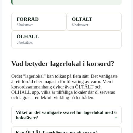
FÖRRÅD
ÖLTÄLT
6 bokstäver
6 bokstäver
ÖLHALL
6 bokstäver
Vad betyder lagerlokal i korsord?
Ordet ”lagerlokal” kan tolkas på flera sätt. Det vanligaste
är ett förråd eller magasin för förvaring av varor. Men i
korsordssammanhang dyker även ÖLTÄLT och
ÖLHALL upp, vilka är tillfälliga lokaler där öl serveras
och lagras – en lekfull vinkling på ledtråden.
Vilket är det vanligaste svaret för lagerlokal med 6
bokstäver?
Kan ÖLTÄLT verkligen vara ett svar på