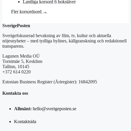
Lantliga korsord 6 bokstäver
Fler korsordsord →
SverigePosten
Sverigefokuserad bevakning av film, tv, kultur och aktuella
nöjesnyheter – med tydliga bylines, källgranskning och redaktionell
transparens.
Lagunen Media OÜ
Tornimäe 5, Kesklinn
Tallinn, 10145
+372 614 0220
Estonian Business Register (Äriregister): 16842095
Kontakta oss
Allmänt:
hello@sverigeposten.se
Kontaktsida