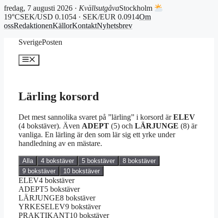
fredag, 7 augusti 2026 ·
Kvällsutgåva
Stockholm
19°C
SEK/USD 0.1054 · SEK/EUR 0.0914
Om
oss
Redaktionen
Källor
Kontakt
Nyhetsbrev
Hoppa
SverigePosten
till
innehåll
Meny
Lärling korsord
Det mest sannolika svaret på ”lärling” i korsord är
ELEV
(4 bokstäver). Även
ADEPT
(5) och
LÄRJUNGE
(8) är
vanliga. En lärling är den som lär sig ett yrke under
handledning av en mästare.
Alla
4 bokstäver
5 bokstäver
8 bokstäver
9 bokstäver
10 bokstäver
ELEV
4 bokstäver
ADEPT
5 bokstäver
LÄRJUNGE
8 bokstäver
YRKESELEV
9 bokstäver
PRAKTIKANT
10 bokstäver