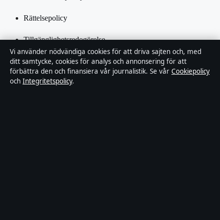
Rättelsepolicy
Tillgänglighetsredogörelse
Vi använder nödvändiga cookies för att driva sajten och, med
Integritetspolicy
ditt samtycke, cookies för analys och annonsering för att
förbättra den och finansiera vår journalistik. Se vår
Cookiepolicy
och
Integritetspolicy
.
Kändisar & integritet
Om SverigePosten i korthet
SverigePosten är en oberoende svensk digital nyhetssajt med fokus
på film, tv, kultur och nöjesnyheter. Varje artikel har en namngiven
byline, granskas av en redaktör och faktagranskas innan publicering.
Innehållet är endast avsett för allmän information. Allmänna
förfrågningar:
hello@sverigeposten.se
. Rättelser:
hello@sverigeposten.se
.