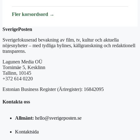
Fler korsordsord →
SverigePosten
Sverigefokuserad bevakning av film, tv, kultur och aktuella
nöjesnyheter – med tydliga bylines, källgranskning och redaktionell
transparens.
Lagunen Media OÜ
Tornimäe 5, Kesklinn
Tallinn, 10145
+372 614 0220
Estonian Business Register (Äriregister): 16842095
Kontakta oss
Allmänt:
hello@sverigeposten.se
Kontaktsida