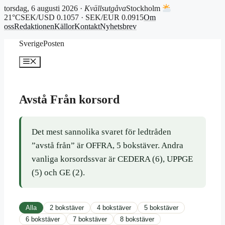
torsdag, 6 augusti 2026 ·
Kvällsutgåva
Stockholm
21°C
SEK/USD 0.1057 · SEK/EUR 0.0915
Om
oss
Redaktionen
Källor
Kontakt
Nyhetsbrev
Hoppa
SverigePosten
till
innehåll
Meny
Avstå Från korsord
Det mest sannolika svaret för ledtråden
”avstå från” är OFFRA, 5 bokstäver. Andra
vanliga korsordssvar är CEDERA (6), UPPGE
(5) och GE (2).
Alla
2 bokstäver
4 bokstäver
5 bokstäver
6 bokstäver
7 bokstäver
8 bokstäver