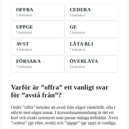
OFFRA
CEDERA
5 bokstäver
6 bokstäver
UPPGE
GE
5 bokstäver
2 bokstäver
AVST
LÅTA BLI
4 bokstäver
7 bokstäver
FÖRSAKA
ÖVERLÅTA
7 bokstäver
8 bokstäver
Varför är ”offra” ett vanligt svar
för ”avstå från”?
Ordet ”offra” betyder att avstå från något värdefullt, ofta i
utbyte mot något annat. I korsordssammanhang är det en
kort och exakt synonym som passar många ledtrådar. Även
”cedera” (ge efter, avstå) och ”uppge” (ge upp) är vanliga.