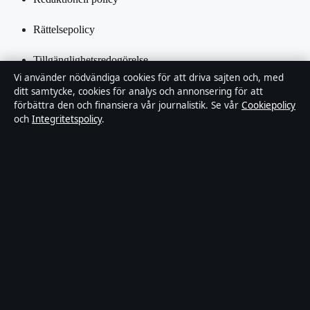
Rättelsepolicy
Tillgänglighetsredogörelse
Vi använder nödvändiga cookies för att driva sajten och, med
Integritetspolicy
ditt samtycke, cookies för analys och annonsering för att
förbättra den och finansiera vår journalistik. Se vår
Cookiepolicy
och
Integritetspolicy
.
Kändisar & integritet
Om SverigePosten i korthet
SverigePosten är en oberoende svensk digital nyhetssajt med fokus
på film, tv, kultur och nöjesnyheter. Varje artikel har en namngiven
byline, granskas av en redaktör och faktagranskas innan publicering.
Innehållet är endast avsett för allmän information. Allmänna
förfrågningar:
hello@sverigeposten.se
. Rättelser:
hello@sverigeposten.se
.