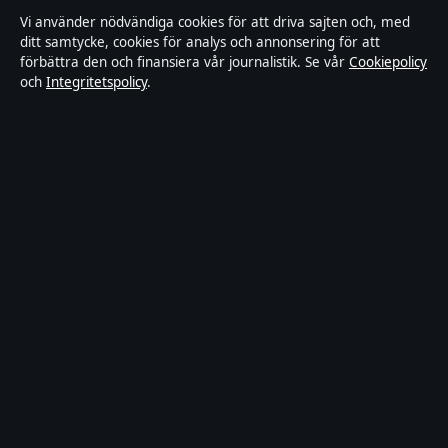
Vi använder nödvändiga cookies för att driva sajten och, med
Integritetspolicy
ditt samtycke, cookies för analys och annonsering för att
förbättra den och finansiera vår journalistik. Se vår
Cookiepolicy
och
Integritetspolicy
.
Kändisar & integritet
Om SverigePosten i korthet
SverigePosten är en oberoende svensk digital nyhetssajt med fokus
på film, tv, kultur och nöjesnyheter. Varje artikel har en namngiven
byline, granskas av en redaktör och faktagranskas innan publicering.
Innehållet är endast avsett för allmän information. Allmänna
förfrågningar:
hello@sverigeposten.se
. Rättelser:
hello@sverigeposten.se
.
Utgivare:
Lagunen Media OÜ, Tallinn ·
Ansvarig utgivare:
Viktor
Lundqvist, Chefredaktör · Estonian Business Register (Äriregister)
16842095