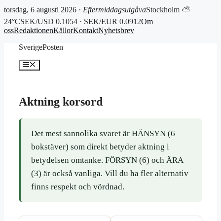
torsdag, 6 augusti 2026 ·
Eftermiddagsutgåva
Stockholm ⛅
24°C
SEK/USD 0.1054 · SEK/EUR 0.0912
Om
oss
Redaktionen
Källor
Kontakt
Nyhetsbrev
Hoppa
SverigePosten
till
innehåll
Meny
Aktning korsord
Det mest sannolika svaret är HÄNSYN (6
bokstäver) som direkt betyder aktning i
betydelsen omtanke. FÖRSYN (6) och ÄRA
(3) är också vanliga. Vill du ha fler alternativ
finns respekt och vördnad.