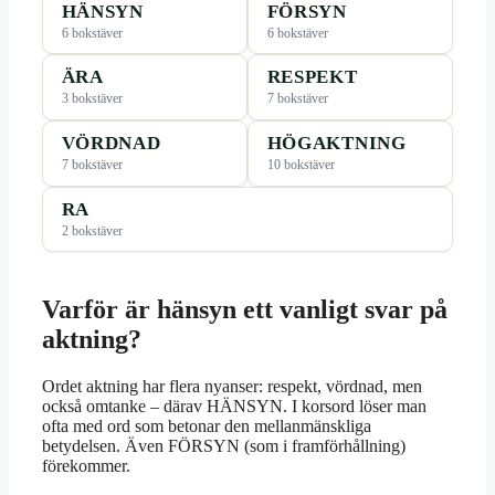
HÄNSYN
FÖRSYN
6 bokstäver
6 bokstäver
ÄRA
RESPEKT
3 bokstäver
7 bokstäver
VÖRDNAD
HÖGAKTNING
7 bokstäver
10 bokstäver
RA
2 bokstäver
Varför är hänsyn ett vanligt svar på
aktning?
Ordet aktning har flera nyanser: respekt, vördnad, men
också omtanke – därav HÄNSYN. I korsord löser man
ofta med ord som betonar den mellanmänskliga
betydelsen. Även FÖRSYN (som i framförhållning)
förekommer.