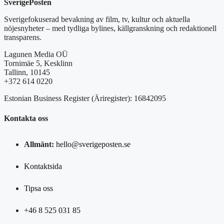
SverigePosten
Sverigefokuserad bevakning av film, tv, kultur och aktuella
nöjesnyheter – med tydliga bylines, källgranskning och redaktionell
transparens.
Lagunen Media OÜ
Tornimäe 5, Kesklinn
Tallinn, 10145
+372 614 0220
Estonian Business Register (Äriregister): 16842095
Kontakta oss
Allmänt:
hello@sverigeposten.se
Kontaktsida
Tipsa oss
+46 8 525 031 85