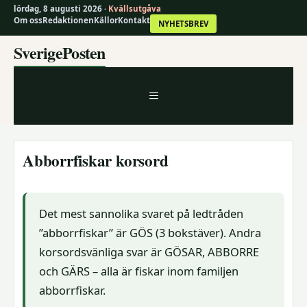
lördag, 8 augusti 2026 ·
Kvällsutgåva
Om oss
Redaktionen
Källor
Kontakt
NYHETSBREV
Hoppa
SverigePosten
till
innehåll
MENY
Abborrfiskar korsord
Det mest sannolika svaret på ledtråden
”abborrfiskar” är GÖS (3 bokstäver). Andra
korsordsvänliga svar är GÖSAR, ABBORRE
och GÄRS – alla är fiskar inom familjen
abborrfiskar.