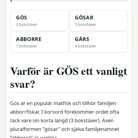
GÖS
GÖSAR
3 bokstäver
5 bokstäver
ABBORRE
GÄRS
7 bokstäver
4 bokstäver
Varför är GÖS ett vanligt
svar?
Gös är en populär matfisk och tillhör familjen
abborrfiskar. I korsord förekommer ordet ofta
tack vare sin korta längd (3 bokstäver). Även
pluralformen ”gösar” och själva familjenamnet
”abborre” är vanliga.