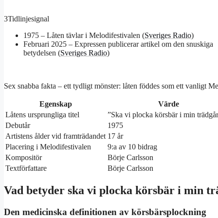
3
Tidlinjesignal
1975 – Låten tävlar i Melodifestivalen (
Sveriges Radio
)
Februari 2025 – Expressen publicerar artikel om den snuskiga
betydelsen (
Sveriges Radio
)
Sex snabba fakta – ett tydligt mönster: låten föddes som ett vanligt Melo
Egenskap
Värde
Låtens ursprungliga titel
”Ska vi plocka körsbär i min trädgå
Debutår
1975
Artistens ålder vid framträdandet
17 år
Placering i Melodifestivalen
9:a av 10 bidrag
Kompositör
Börje Carlsson
Textförfattare
Börje Carlsson
Vad betyder ska vi plocka körsbär i min t
Den medicinska definitionen av körsbärsplockning