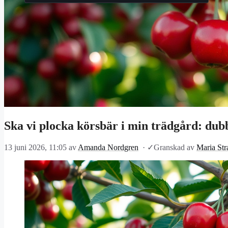
Ska vi plocka körsbär i min trädgård: dub
13 juni 2026, 11:05
av
Amanda Nordgren
·
✓
Granskad av
Maria Str