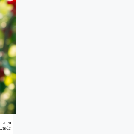
 Låten
terade