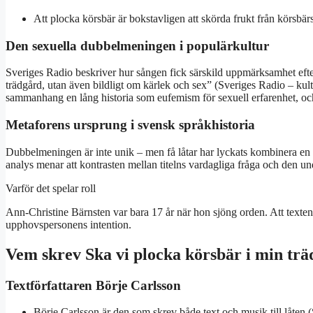
Att plocka körsbär är bokstavligen att skörda frukt från körsbä
Den sexuella dubbelmeningen i populärkultur
Sveriges Radio beskriver hur sången fick särskild uppmärksamhet efte
trädgård, utan även bildligt om kärlek och sex” (Sveriges Radio – kul
sammanhang en lång historia som eufemism för sexuell erfarenhet, och
Metaforens ursprung i svensk språkhistoria
Dubbelmeningen är inte unik – men få låtar har lyckats kombinera en 
analys menar att kontrasten mellan titelns vardagliga fråga och den und
Varför det spelar roll
Ann-Christine Bärnsten var bara 17 år när hon sjöng orden. Att texten s
upphovspersonens intention.
Vem skrev Ska vi plocka körsbär i min tr
Textförfattaren Börje Carlsson
Börje Carlsson är den som skrev både text och musik till låten (