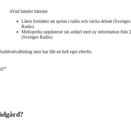
4
Vad händer härnäst
Låten fortsätter att spelas i radio och väcka debatt (Sveriges
Radio)
Mellopedia uppdaterar sin artikel med ny information från 
(Sveriges Radio)
difestivalbidrag men har fått ett helt eget efterliv.
rd?”
rädgård?