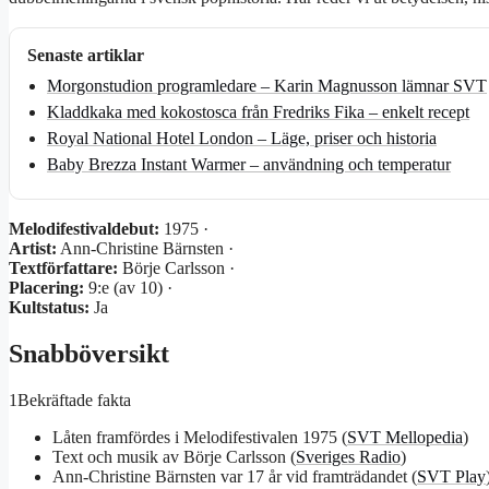
Senaste artiklar
Morgonstudion programledare – Karin Magnusson lämnar SVT
Kladdkaka med kokostosca från Fredriks Fika – enkelt recept
Royal National Hotel London – Läge, priser och historia
Baby Brezza Instant Warmer – användning och temperatur
Melodifestivaldebut:
1975 ·
Artist:
Ann-Christine Bärnsten ·
Textförfattare:
Börje Carlsson ·
Placering:
9:e (av 10) ·
Kultstatus:
Ja
Snabböversikt
1
Bekräftade fakta
Låten framfördes i Melodifestivalen 1975 (
SVT Mellopedia
)
Text och musik av Börje Carlsson (
Sveriges Radio
)
Ann-Christine Bärnsten var 17 år vid framträdandet (
SVT Play