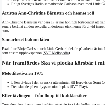
Enligt Sveriges Radio samarbetade Carlsson även med Little G
Artisten Ann-Christine Bärnsten och hennes roll
Ann-Christine Bärnsten var bara 17 år när hon fick förtroendet att fra
senare berättat att den sexuella undertonen gick henne förbi vid inspe
som.
Samarbetet bakom låten
Exakt hur Börje Carlsson och Little Gerhard delade på arbetet är inte 
som ensam upphovsperson (
SVT Mellopedia
).
När framfördes Ska vi plocka körsbär i m
Melodifestivalen 1975
Låten tävlade i den svenska uttagningen till Eurovision Song C
Den slutade på en blygsam niondeplats (
SVT Play
).
Efter tävlingen – från flopp till kultklassiker
Trots den låga placeringen har låten etsat sig fast i det kollektiva min