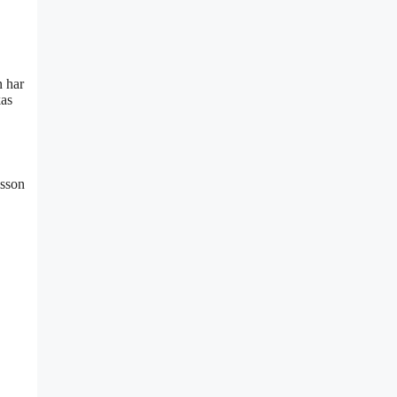
n har
kas
lsson