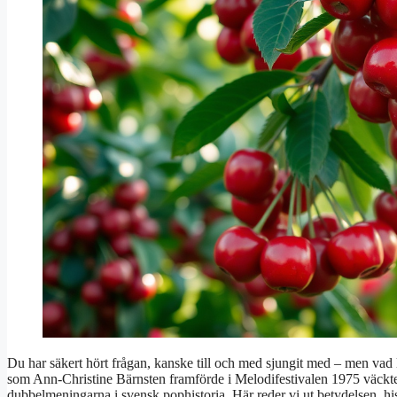
Du har säkert hört frågan, kanske till och med sjungit med – men vad
som Ann-Christine Bärnsten framförde i Melodifestivalen 1975 väckte
dubbelmeningarna i svensk pophistoria. Här reder vi ut betydelsen, his