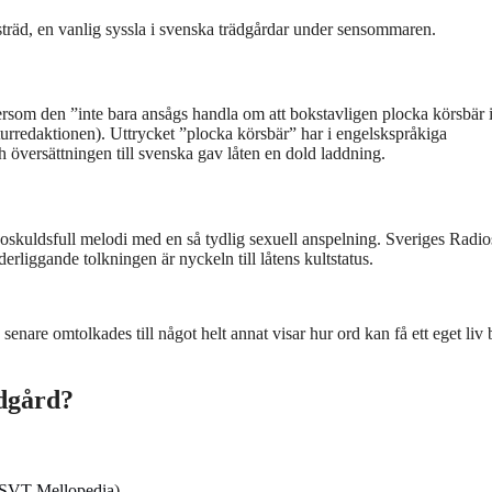
rsträd, en vanlig syssla i svenska trädgårdar under sensommaren.
rsom den ”inte bara ansågs handla om att bokstavligen plocka körsbär 
turredaktionen). Uttrycket ”plocka körsbär” har i engelskspråkiga
 översättningen till svenska gav låten en dold laddning.
oskuldsfull melodi med en så tydlig sexuell anspelning. Sveriges Radio
erliggande tolkningen är nyckeln till låtens kultstatus.
enare omtolkades till något helt annat visar hur ord kan få ett eget liv
ädgård?
SVT Mellopedia
).