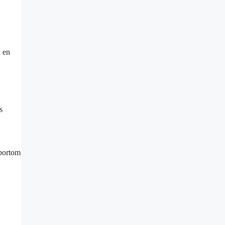
i en
s
 bortom