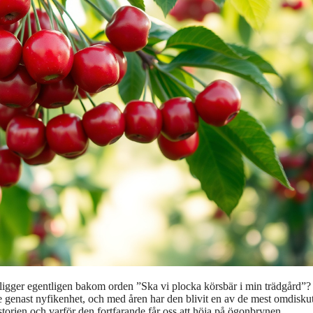
 ligger egentligen bakom orden ”Ska vi plocka körsbär i min trädgård”?
 genast nyfikenhet, och med åren har den blivit en av de mest omdisku
torien och varför den fortfarande får oss att höja på ögonbrynen.