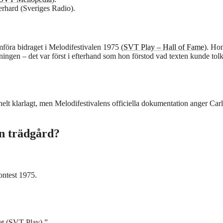
erhard (Sveriges Radio).
mföra bidraget i Melodifestivalen 1975 (
SVT Play – Hall of Fame
). Ho
lningen – det var först i efterhand som hon förstod vad texten kunde tol
helt klarlagt, men Melodifestivalens officiella dokumentation anger Car
in trädgård?
ontest 1975.
net (SVT Play).”