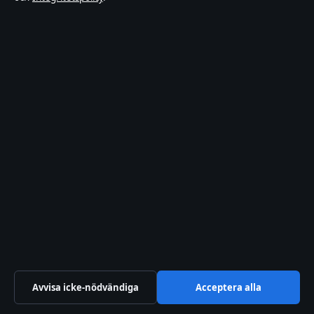
Tornimäe 5, Kesklinn
Tallinn, 10145
+372 614 0220
Estonian Business Register (Äriregister): 16842095
Kontakta oss
Allmänt:
hello@sverigeposten.se
Kontaktsida
Tipsa oss
+46 8 525 031 85
Avvisa icke-nödvändiga
Acceptera alla
Om oss