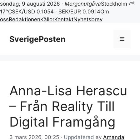
söndag, 9 augusti 2026 ·
Morgonutgåva
Stockholm ⛅
17°C
SEK/USD 0.1054 · SEK/EUR 0.0914
Om
oss
Redaktionen
Källor
Kontakt
Nyhetsbrev
Hoppa
till
SverigePosten
Meny
innehåll
Anna-Lisa Herascu
– Från Reality Till
Digital Framgång
3 mars 2026, 00:25
· Uppdaterad
av
Amanda