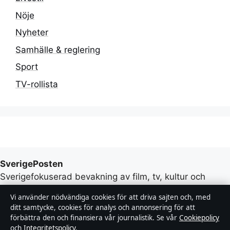
Nöje
Nyheter
Samhälle & reglering
Sport
TV-rollista
SverigePosten
Sverigefokuserad bevakning av film, tv, kultur och
aktuella nöjesnyheter – med tydliga bylines,
Vi använder nödvändiga cookies för att driva sajten och, med
källgranskning och redaktionell transparens.
ditt samtycke, cookies för analys och annonsering för att
förbättra den och finansiera vår journalistik. Se vår
Cookiepolicy
Lagunen Media OÜ
och
Integritetspolicy
.