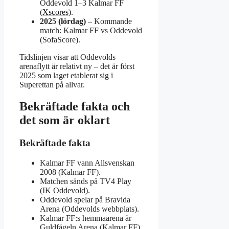
Oddevold 1–3 Kalmar FF
(
Xscores
).
2025 (lördag)
– Kommande
match: Kalmar FF vs Oddevold
(SofaScore).
Tidslinjen visar att Oddevolds
arenaflytt är relativt ny – det är först
2025 som laget etablerat sig i
Superettan på allvar.
Bekräftade fakta och
det som är oklart
Bekräftade fakta
Kalmar FF vann Allsvenskan
2008 (Kalmar FF).
Matchen sänds på TV4 Play
(IK Oddevold).
Oddevold spelar på Bravida
Arena (Oddevolds webbplats).
Kalmar FF:s hemmaarena är
Guldfågeln Arena (Kalmar FF).