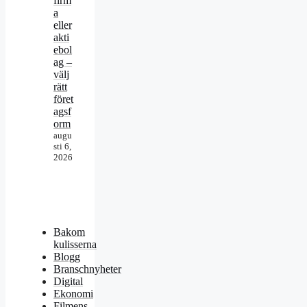
firm
a
eller
akti
ebol
ag –
välj
rätt
föret
agsf
orm
augu
sti 6,
2026
Bakom
kulisserna
Blogg
Branschnyheter
Digital
Ekonomi
Filmens