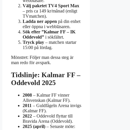
webbläsare.
Välj paketet TV4 Sport Max
– pris ca 149 kr/månad (enligt
TVmatchen).
Ladda ner appen
på din enhet
eller öppna i webbläsaren.
Sök efter ”Kalmar FF – IK
Oddevold”
i sökfältet.
Tryck play
– matchen startar
15:00 på lördag.
Mönstret: Följer man dessa steg är
man redo för avspark.
Tidslinje: Kalmar FF –
Oddevold 2025
2008
– Kalmar FF vinner
Allsvenskan (Kalmar FF).
2011
– Guldfågeln Arena invigs
(Kalmar FF).
2022
– Oddevold flyttar till
Bravida Arena (Oddevold).
2025 (april)
– Senaste möte: