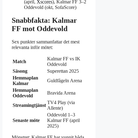
(april,
Xscores
), Kalmar FF 3–2
Oddevold (okt, SofaScore)
Snabbfakta: Kalmar
FF mot Oddevold
Sex punkter sammanfattar det mest
relevanta inför mötet:
Kalmar FF vs IK
Match
Oddevold
Säsong
Superettan 2025
Hemmaplan
Guldfågeln Arena
Kalmar
Hemmaplan
Bravida Arena
Oddevold
TV4 Play (via
Streamingtjänst
Allente)
Oddevold 1–3
Senaste möte
Kalmar FF (april
2025)
Mönstret: Kalmar FF har vunnit båda