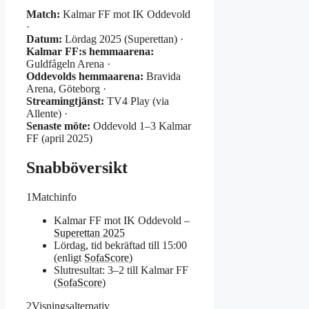
Match:
Kalmar FF mot IK Oddevold
·
Datum:
Lördag 2025 (Superettan) ·
Kalmar FF:s hemmaarena:
Guldfågeln Arena ·
Oddevolds hemmaarena:
Bravida
Arena, Göteborg ·
Streamingtjänst:
TV4 Play (via
Allente) ·
Senaste möte:
Oddevold 1–3 Kalmar
FF (april 2025)
Snabböversikt
1
Matchinfo
Kalmar FF mot IK Oddevold –
Superettan 2025
Lördag, tid bekräftad till 15:00
(enligt
SofaScore
)
Slutresultat: 3–2 till Kalmar FF
(
SofaScore
)
2
Visningsalternativ