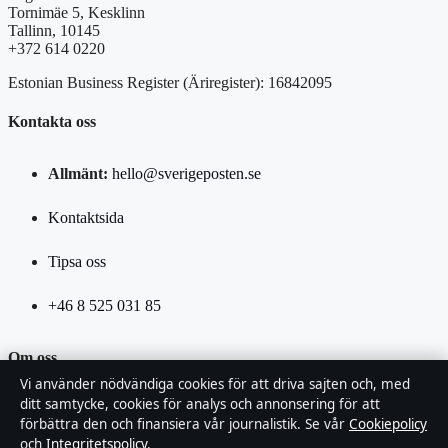
Tornimäe 5, Kesklinn
Tallinn, 10145
+372 614 0220
Estonian Business Register (Äriregister): 16842095
Kontakta oss
Allmänt:
hello@sverigeposten.se
Kontaktsida
Tipsa oss
+46 8 525 031 85
Om oss
Vi använder nödvändiga cookies för att driva sajten och, med
ditt samtycke, cookies för analys och annonsering för att
Om oss
förbättra den och finansiera vår journalistik. Se vår
Cookiepolicy
och
Integritetspolicy
.