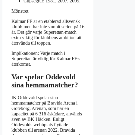
Cupsegrar: 1981, 2007, 2009.
Mönstret
Kalmar FF är en etablerad allsvensk
klubb men har inte vunnit serien på 16
år. Det gör varje Superettan-match
extra viktig för klubbens ambition att
återvända till toppen.
Implikationen: Varje match i
Superettan är viktig för Kalmar FF:s
återkomst.
Var spelar Oddevold
sina hemmamatcher?
IK Oddevold spelar sina
hemmamatcher på Bravida Arena i
Göteborg. Arenan, som har en
kapacitet på 6 316 åskådare, används
även av BK Häcken. Enligt
Oddevolds webbplats flyttade
klubben till arenan 2022. Bravida