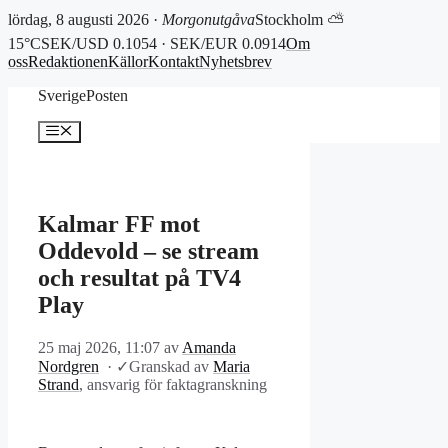
lördag, 8 augusti 2026 ·
Morgonutgåva
Stockholm ⛅
15°C
SEK/USD 0.1054 · SEK/EUR 0.0914
Om
oss
Redaktionen
Källor
Kontakt
Nyhetsbrev
Hoppa
SverigePosten
till
innehåll
Meny
Kalmar FF mot
Oddevold – se stream
och resultat på TV4
Play
25 maj 2026, 11:07
av
Amanda
Nordgren
·
✓
Granskad av
Maria
Strand
, ansvarig för faktagranskning