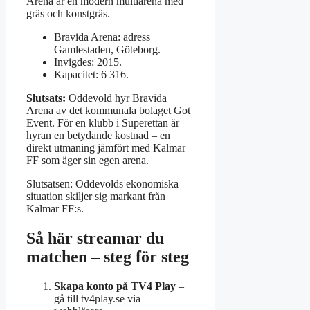
Arena är en modern multiarena med
gräs och konstgräs.
Bravida Arena: adress
Gamlestaden, Göteborg.
Invigdes: 2015.
Kapacitet: 6 316.
Slutsats:
Oddevold hyr Bravida
Arena av det kommunala bolaget Got
Event. För en klubb i Superettan är
hyran en betydande kostnad – en
direkt utmaning jämfört med Kalmar
FF som äger sin egen arena.
Slutsatsen: Oddevolds ekonomiska
situation skiljer sig markant från
Kalmar FF:s.
Så här streamar du
matchen – steg för steg
Skapa konto på TV4 Play
–
gå till tv4play.se via