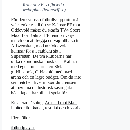
Kalmar FF:s officiella
webbplats (kalmarff.se)
För den svenska fotbollssupportern är
valet enkelt: vill du se Kalmar FF mot
Oddevold måste du skaffa TV4 Sport
Max. För Kalmar FF handlar varje
match om att bygga en väg tillbaka till
Allsvenskan, medan Oddevold
kämpar för att etablera sig i
Superettan. De två klubbarna har
olika ekonomiska muskler – Kalmar
med egen arena och en SM-
guldhistorik, Oddevold med hyrd
arena och en lägre budget. Om du inte
ser matchen live, missar du chansen
att bevittna en historisk säsong där
båda lagen har allt att spela för.
Relaterad läsning:
Arsenal mot Man
United: tid, kanal, resultat och historik
Fler källor
fotbollplay.se