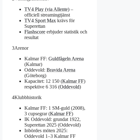
TV4 Play (via Allente)
–
officiell streamingtjänst
TV4 Sport Max
krävs för
Superettan
Flashscore
erbjuder statistik och
resultat
3
Arenor
Kalmar FF:
Guldfågeln Arena
(Kalmar)
Oddevold:
Bravida Arena
(Göteborg)
Kapacitet: 12 150 (
Kalmar FF
)
respektive 6 316 (
Oddevold
)
4
Klubbhistorik
Kalmar FF: 1 SM-guld (2008),
3 cupsegrar (
Kalmar FF
)
IK Oddevold: grundat 1922,
Superettan 2025 (Oddevold)
Inbördes möten 2025:
Oddevold 1–3 Kalmar FF