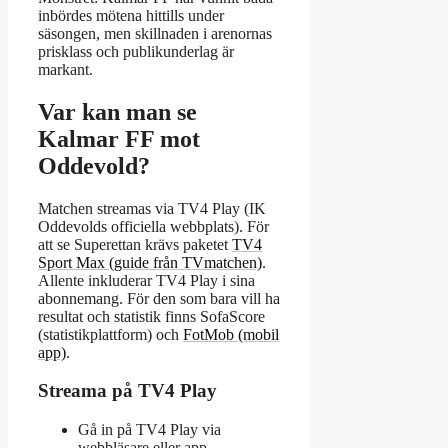
inbördes mötena hittills under
säsongen, men skillnaden i arenornas
prisklass och publikunderlag är
markant.
Var kan man se
Kalmar FF mot
Oddevold?
Matchen streamas via TV4 Play (IK
Oddevolds officiella webbplats). För
att se Superettan krävs paketet
TV4
Sport Max (guide från TVmatchen)
.
Allente inkluderar TV4 Play i sina
abonnemang. För den som bara vill ha
resultat och statistik finns SofaScore
(statistikplattform) och
FotMob (mobil
app)
.
Streama på TV4 Play
Gå in på TV4 Play via
webbläsare eller app.