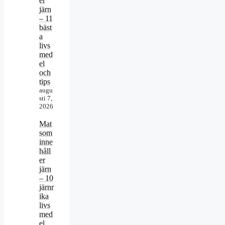
er
järn
– 11
bäst
a
livs
med
el
och
tips
augu
sti 7,
2026
Mat
som
inne
håll
er
järn
– 10
järnr
ika
livs
med
el