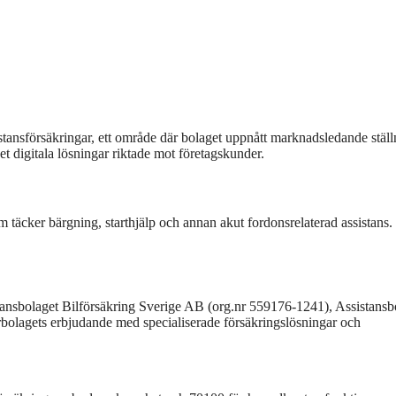
ansförsäkringar, ett område där bolaget uppnått marknadsledande ställ
t digitala lösningar riktade mot företagskunder.
täcker bärgning, starthjälp och annan akut fordonsrelaterad assistans.
tansbolaget Bilförsäkring Sverige AB (org.nr 559176-1241), Assistansb
olagets erbjudande med specialiserade försäkringslösningar och