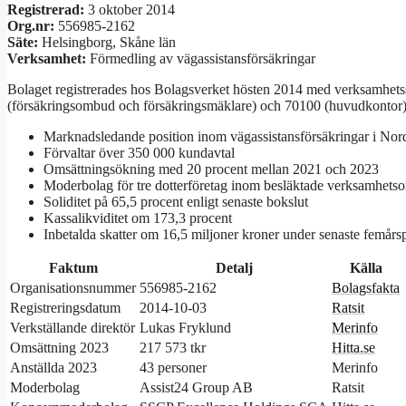
Registrerad:
3 oktober 2014
Org.nr:
556985-2162
Säte:
Helsingborg, Skåne län
Verksamhet:
Förmedling av vägassistansförsäkringar
Bolaget registrerades hos Bolagsverket hösten 2014 med verksamhet
(försäkringsombud och försäkringsmäklare) och 70100 (huvudkontor) d
Marknadsledande position inom vägassistansförsäkringar i Nor
Förvaltar över 350 000 kundavtal
Omsättningsökning med 20 procent mellan 2021 och 2023
Moderbolag för tre dotterföretag inom besläktade verksamhets
Soliditet på 65,5 procent enligt senaste bokslut
Kassalikviditet om 173,3 procent
Inbetalda skatter om 16,5 miljoner kroner under senaste femårs
Faktum
Detalj
Källa
Organisationsnummer
556985-2162
Bolagsfakta
Registreringsdatum
2014-10-03
Ratsit
Verkställande direktör
Lukas Fryklund
Merinfo
Omsättning 2023
217 573 tkr
Hitta.se
Anställda 2023
43 personer
Merinfo
Moderbolag
Assist24 Group AB
Ratsit