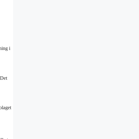
ning i
 Det
olaget