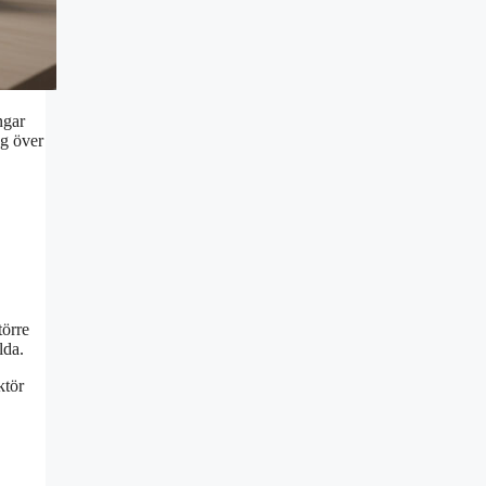
ngar
ag över
törre
lda.
ktör