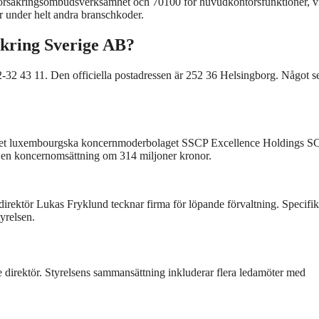
ör försäkringsombudsverksamhet och 70100 för huvudkontorsfunktioner, v
er under helt andra branschkoder.
äkring Sverige AB?
-32 43 11. Den officiella postadressen är 252 36 Helsingborg. Något s
s av det luxembourgska koncernmoderbolaget SSCP Excellence Holdings S
h en koncernomsättning om 314 miljoner kronor.
direktör Lukas Fryklund tecknar firma för löpande förvaltning. Specifi
yrelsen.
e direktör. Styrelsens sammansättning inkluderar flera ledamöter med