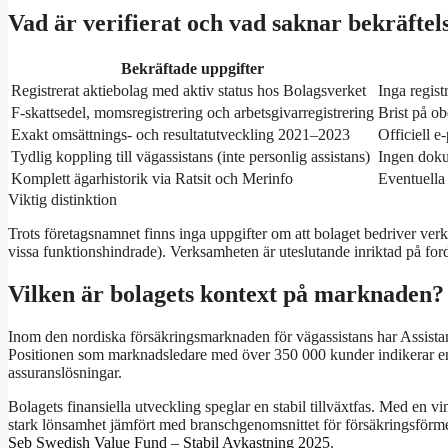
Vad är verifierat och vad saknar bekräftel
Bekräftade uppgifter
Registrerat aktiebolag med aktiv status hos Bolagsverket
Inga regis
F-skattsedel, momsregistrering och arbetsgivarregistrering
Brist på ob
Exakt omsättnings- och resultatutveckling 2021–2023
Officiell e
Tydlig koppling till vägassistans (inte personlig assistans)
Ingen doku
Komplett ägarhistorik via Ratsit och Merinfo
Eventuella
Viktig distinktion
Trots företagsnamnet finns inga uppgifter om att bolaget bedriver verk
vissa funktionshindrade). Verksamheten är uteslutande inriktad på for
Vilken är bolagets kontext på marknaden?
Inom den nordiska försäkringsmarknaden för vägassistans har Assista
Positionen som marknadsledare med över 350 000 kunder indikerar e
assuranslösningar.
Bolagets finansiella utveckling speglar en stabil tillväxtfas. Med en v
stark lönsamhet jämfört med branschgenomsnittet för försäkringsförm
Seb Swedish Value Fund – Stabil Avkastning 2025
.