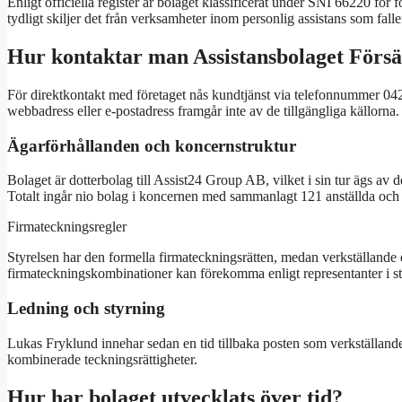
Enligt officiella register är bolaget klassificerat under SNI 66220 f
tydligt skiljer det från verksamheter inom personlig assistans som fall
Hur kontaktar man Assistansbolaget Förs
För direktkontakt med företaget nås kundtjänst via telefonnummer 042
webbadress eller e-postadress framgår inte av de tillgängliga källorna.
Ägarförhållanden och koncernstruktur
Bolaget är dotterbolag till Assist24 Group AB, vilket i sin tur äg
Totalt ingår nio bolag i koncernen med sammanlagt 121 anställda oc
Firmateckningsregler
Styrelsen har den formella firmateckningsrätten, medan verkställande 
firmateckningskombinationer kan förekomma enligt representanter i st
Ledning och styrning
Lukas Fryklund innehar sedan en tid tillbaka posten som verkställand
kombinerade teckningsrättigheter.
Hur har bolaget utvecklats över tid?