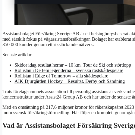
Assistansbolaget Försäkring Sverige AB är ett helsingborgsbaserat akt
med särskilt fokus på vägassistansförsäkringar. Bolaget har etablerat
350 000 kunder genom ett rikstäckande nätverk.
Senaste artiklar
Skidor idag resultat herrar – 10 km, Tour de Ski och störtlopp
Rollistan i De fem legenderna – svenska röstskådespelare
Rollistan i Edge of Tomorrow – alla skådespelare
AIK-Djurgården Hockey – Resultat, Derby och Sändning
Trots företagsnamnets association till personlig assistans är verksamhe
koncernstruktur under Assist24 Group AB och har under de senaste åren
Med en omsättning på 217,6 miljoner kronor för räkenskapsåret 2023 oc
inom svensk försäkringsförmedling. Här följer en komplett genomgån
Vad är Assistansbolaget Försäkring Sveri