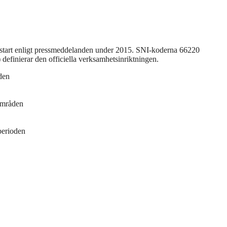
sstart enligt pressmeddelanden under 2015. SNI-koderna 66220
efinierar den officiella verksamhetsinriktningen.
den
områden
perioden