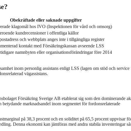
se?
Obekräftade eller saknade uppgifter
trerade klagomål hos IVO (Inspektionen för vård och omsorg)
eroende kundrecensioner i offentliga källor
-postadress och webbplats anges inte i tillgängliga register
menterad kontakt med Försäkringskassan avseende LSS
 tidigare namnbyten eller organisationsförändringar före 2014
samhet inom personlig assistans enligt LSS (lagen om stöd och service t
donsrelaterad vägassistans.
nsbolaget Försäkring Sverige AB etablerat sig som den dominerande ak
n betydande marknadsandel inom segmentet för fordonsrelaterade
instmarginal på 38,3 procent och en soliditet på 65,5 procent uppvisar fö
edling. Denna ekonomi kan jämföras med andra stabila investeringar s