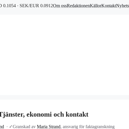
 0.1054 · SEK/EUR 0.0912
Om oss
Redaktionen
Källor
Kontakt
Nyhets
Tjänster, ekonomi och kontakt
and
·
✓
Granskad av
Maria Strand
, ansvarig för faktagranskning