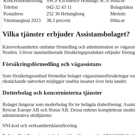
Koncernmoderbolag
SSCP Excellence Holdings SCA
Hitta.se
Telefon
042-32 43 11
Bolagsfakta
Postadress
252 36 Helsingborg
Merinfo
Vinstmarginal 2023
38,3 procent
Hitta.se
Vilka tjänster erbjuder Assistansbolaget?
Kärnverksamheten omfattar förmedling och administration av vägassist
Norden. Utöver standardiserade försäkringsprodukter erbjuder företage
Försäkringsförmedling och vägassistans
Som försäkringsombud förmedlar bolaget vägassistansförsäkringar som 
rikstäckande nätverket möjliggör snabba insatser över hela landet.
Dotterbolag och koncerninterna tjänster
Bolaget fungerar som moderbolag för tre helägda dotterföretag: Assis
Rescue Europe AB och ffonur AB. Dessa enheter kompletterar moderb
administrativa stödtjänster.
SNI-kod och verksamhetsklassificering