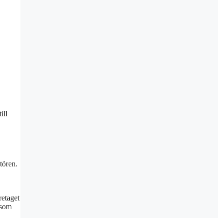
ill
tören.
retaget
åsom