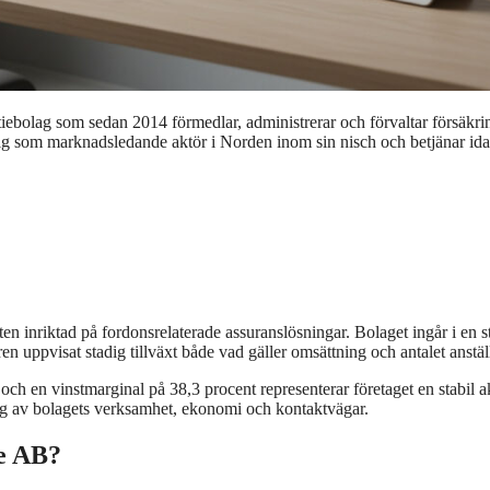
iebolag som sedan 2014 förmedlar, administrerar och förvaltar försäkri
 sig som marknadsledande aktör i Norden inom sin nisch och betjänar id
ten inriktad på fordonsrelaterade assuranslösningar. Bolaget ingår i en s
 uppvisat stadig tillväxt både vad gäller omsättning och antalet anstäl
h en vinstmarginal på 38,3 procent representerar företaget en stabil a
g av bolagets verksamhet, ekonomi och kontaktvägar.
ge AB?