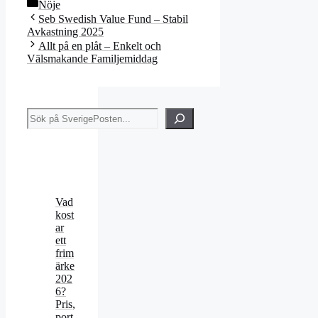
Kategorier
Nöje
Seb Swedish Value Fund – Stabil
Avkastning 2025
Allt på en plåt – Enkelt och
Välsmakande Familjemiddag
Sök
Vad
kost
ar
ett
frim
ärke
202
6?
Pris,
port