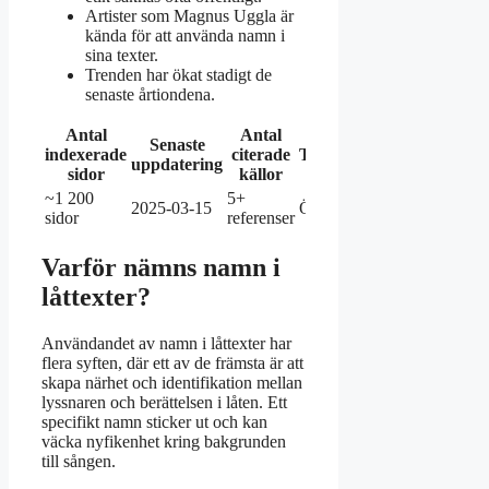
Artister som Magnus Uggla är
kända för att använda namn i
sina texter.
Trenden har ökat stadigt de
senaste årtiondena.
Antal
Antal
Senaste
indexerade
citerade
Trendindex
uppdatering
sidor
källor
~1 200
5+
2025-03-15
Ökande
sidor
referenser
Varför nämns namn i
låttexter?
Användandet av namn i låttexter har
flera syften, där ett av de främsta är att
skapa närhet och identifikation mellan
lyssnaren och berättelsen i låten. Ett
specifikt namn sticker ut och kan
väcka nyfikenhet kring bakgrunden
till sången.