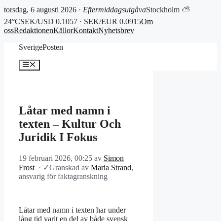
torsdag, 6 augusti 2026 ·
Eftermiddagsutgåva
Stockholm ⛅
24°C
SEK/USD 0.1057 · SEK/EUR 0.0915
Om
oss
Redaktionen
Källor
Kontakt
Nyhetsbrev
Hoppa
SverigePosten
till
innehåll
Meny
Låtar med namn i
texten – Kultur Och
Juridik I Fokus
19 februari 2026, 00:25
av
Simon
Frost
·
✓
Granskad av
Maria Strand
,
ansvarig för faktagranskning
Låtar med namn i texten har under
lång tid varit en del av både svensk