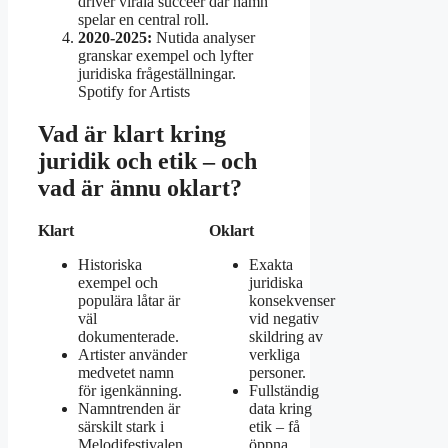
driver virala succéer där namn
spelar en central roll.
2020-2025:
Nutida analyser
granskar exempel och lyfter
juridiska frågeställningar.
Spotify for Artists
Vad är klart kring
juridik och etik – och
vad är ännu oklart?
Klart
Oklart
Historiska
Exakta
exempel och
juridiska
populära låtar är
konsekvenser
väl
vid negativ
dokumenterade.
skildring av
Artister använder
verkliga
medvetet namn
personer.
för igenkänning.
Fullständig
Namntrenden är
data kring
särskilt stark i
etik – få
Melodifestivalen
öppna