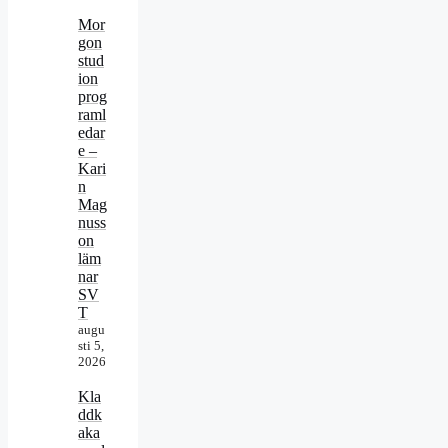
Mor
gon
stud
ion
prog
raml
edar
e –
Kari
n
Mag
nuss
on
läm
nar
SV
T
augu
sti 5,
2026
Kla
ddk
aka