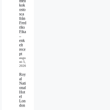
med
kok
osto
sca
från
Fred
riks
Fika
–
enk
elt
rece
pt
augu
sti 5,
2026
Roy
al
Nati
onal
Hot
el
Lon
don
–