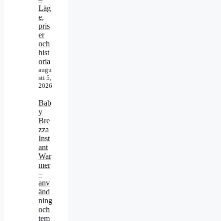
Läg
e,
pris
er
och
hist
oria
augu
sti 5,
2026
Bab
y
Bre
zza
Inst
ant
War
mer
–
anv
änd
ning
och
tem