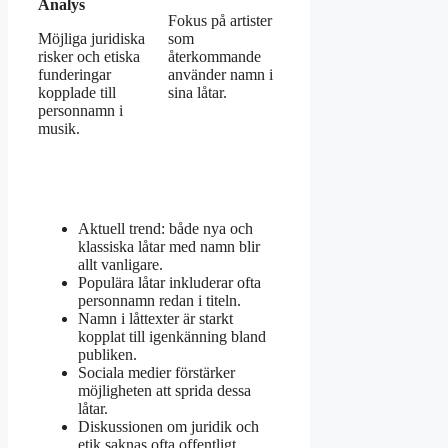
Analys
Fokus på artister
Möjliga juridiska
som
risker och etiska
återkommande
funderingar
använder namn i
kopplade till
sina låtar.
personnamn i
musik.
Aktuell trend: både nya och
klassiska låtar med namn blir
allt vanligare.
Populära låtar inkluderar ofta
personnamn redan i titeln.
Namn i låttexter är starkt
kopplat till igenkänning bland
publiken.
Sociala medier förstärker
möjligheten att sprida dessa
låtar.
Diskussionen om juridik och
etik saknas ofta offentligt.