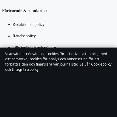
Förtroende & standarder
Redaktionell policy
Rättelsepolicy
Tillgänglighetsredogörelse
Vi använder nödvändiga cookies för att driva sajten och, med
Integritetspolicy
ditt samtycke, cookies för analys och annonsering för att
förbättra den och finansiera vår journalistik. Se vår
Cookiepolicy
och
Integritetspolicy
.
Kändisar & integritet
Om SverigePosten i korthet
SverigePosten är en oberoende svensk digital nyhetssajt med fokus
på film, tv, kultur och nöjesnyheter. Varje artikel har en namngiven
byline, granskas av en redaktör och faktagranskas innan publicering.
Innehållet är endast avsett för allmän information. Allmänna