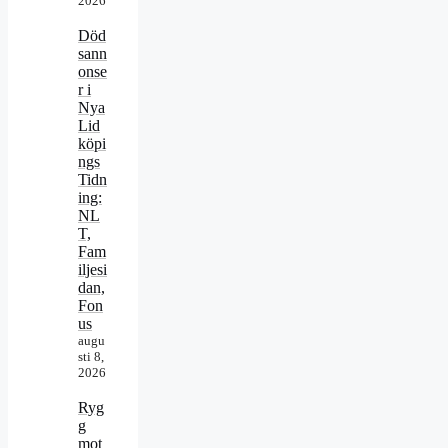
2026
Död
sann
onse
r i
Nya
Lid
köpi
ngs
Tidn
ing:
NL
T,
Fam
iljesi
dan,
Fon
us
augu
sti 8,
2026
Ryg
g
mot