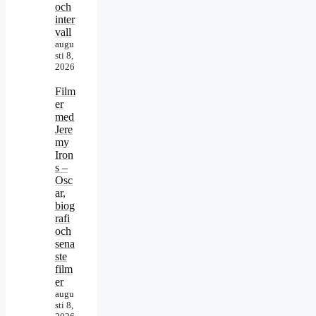
och
inter
vall
augu
sti 8,
2026
Film
er
med
Jere
my
Iron
s –
Osc
ar,
biog
rafi
och
sena
ste
film
er
augu
sti 8,