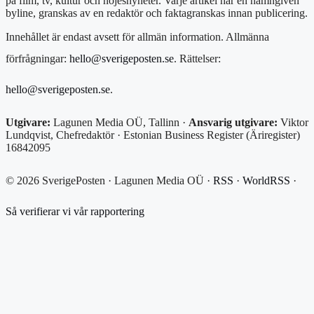
på film, tv, kultur och nöjesnyheter. Varje artikel har en namngiven
byline, granskas av en redaktör och faktagranskas innan publicering.
Innehållet är endast avsett för allmän information. Allmänna
förfrågningar:
hello@sverigeposten.se
. Rättelser:
hello@sverigeposten.se
.
Utgivare:
Lagunen Media OÜ, Tallinn ·
Ansvarig utgivare:
Viktor
Lundqvist, Chefredaktör · Estonian Business Register (Äriregister)
16842095
© 2026 SverigePosten · Lagunen Media OÜ ·
RSS
·
WorldRSS
·
Så verifierar vi vår rapportering