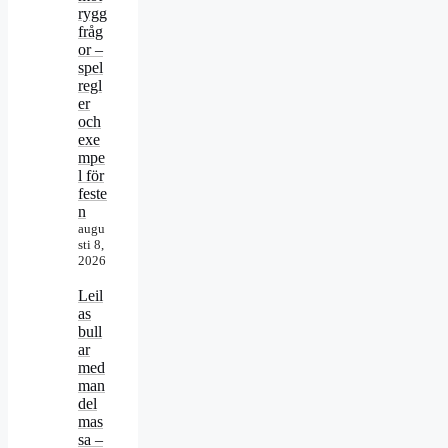
rygg
fråg
or –
spel
regl
er
och
exe
mpe
l för
feste
n
augu
sti 8,
2026
Leil
as
bull
ar
med
man
del
mas
sa –