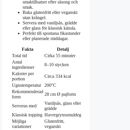
smaktillsatser efter säsong och
smak.
Baka glutenfritt eller veganskt
utan krångel.
Servera med vaniljsås, grädde
eller glass för klassisk känsla.
Perfekt till spontana fikastunder
eller planerade middagar.
Fakta
Detalj
Total tid
Cirka 55 minuter
Antal
8–10 stycken
ingredienser
Kalorier per
Circa 334 kcal
portion
Ugnstemperatur
200°C
Rekommenderad
28 cm Ø pajform
form
Vaniljsås, glass eller
Serveras med
grädde
Klassisk topping
Havregrynssmuldeg
Möjliga
Glutenfritt,
variationer
veganskt