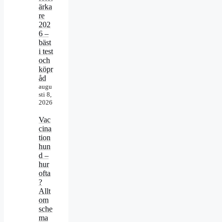
ärka
re
202
6 –
bäst
i test
och
köpr
åd
augu
sti 8,
2026
Vac
cina
tion
hun
d –
hur
ofta
?
Allt
om
sche
ma