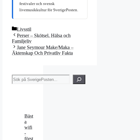
festivaler och svensk
livemusikkultur för SverigePosten.
Kategorier
Livsstil
Perser – Skötsel, Hälsa och
Familjeliv
Jane Seymour Make/Maka –
Äktenskap Och Privatliv Fakta
Sök
Bäst
a
wifi
-
först