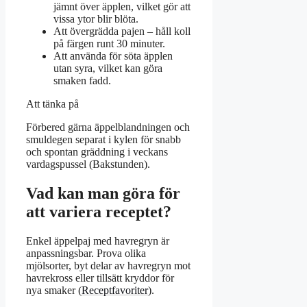
jämnt över äpplen, vilket gör att
vissa ytor blir blöta.
Att övergrädda pajen – håll koll
på färgen runt 30 minuter.
Att använda för söta äpplen
utan syra, vilket kan göra
smaken fadd.
Att tänka på
Förbered gärna äppelblandningen och
smuldegen separat i kylen för snabb
och spontan gräddning i veckans
vardagspussel (Bakstunden).
Vad kan man göra för
att variera receptet?
Enkel äppelpaj med havregryn är
anpassningsbar. Prova olika
mjölsorter, byt delar av havregryn mot
havrekross eller tillsätt kryddor för
nya smaker (
Receptfavoriter
).