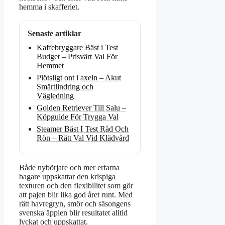
hemma i skafferiet.
Senaste artiklar
Kaffebryggare Bäst i Test
Budget – Prisvärt Val För
Hemmet
Plötsligt ont i axeln – Akut
Smärtlindring och
Vägledning
Golden Retriever Till Salu –
Köpguide För Trygga Val
Steamer Bäst I Test Råd Och
Rön – Rätt Val Vid Klädvård
Både nybörjare och mer erfarna
bagare uppskattar den krispiga
texturen och den flexibilitet som gör
att pajen blir lika god året runt. Med
rätt havregryn, smör och säsongens
svenska äpplen blir resultatet alltid
lyckat och uppskattat.