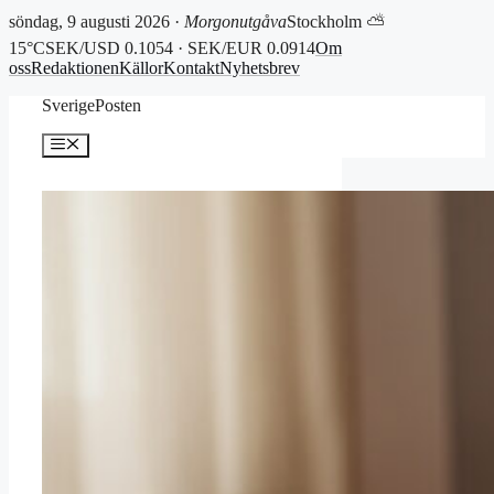
söndag, 9 augusti 2026 ·
Morgonutgåva
Stockholm ⛅
15°C
SEK/USD 0.1054 · SEK/EUR 0.0914
Om
oss
Redaktionen
Källor
Kontakt
Nyhetsbrev
Hoppa
SverigePosten
till
innehåll
Meny