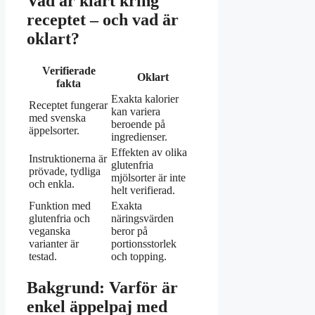
Vad är klart kring
receptet – och vad är
oklart?
Verifierade
Oklart
fakta
Exakta kalorier
Receptet fungerar
kan variera
med svenska
beroende på
äppelsorter.
ingredienser.
Effekten av olika
Instruktionerna är
glutenfria
prövade, tydliga
mjölsorter är inte
och enkla.
helt verifierad.
Funktion med
Exakta
glutenfria och
näringsvärden
veganska
beror på
varianter är
portionsstorlek
testad.
och topping.
Bakgrund: Varför är
enkel äppelpaj med