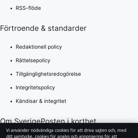
RSS-flöde
Förtroende & standarder
Redaktionell policy
Rättelsepolicy
Tillgänglighetsredogörelse
Integritetspolicy
Kändisar & integritet
Om SverigePosten i korthet
Vi använder nödvändiga cookies för att driva sajten och, med
SverigePosten är en oberoende svensk digital
ditt samtycke, cookies för analys och annonsering för att