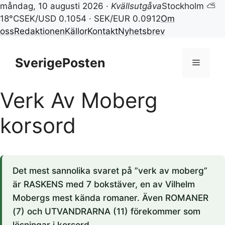
måndag, 10 augusti 2026 ·
Kvällsutgåva
Stockholm ⛅
18°C
SEK/USD 0.1054 · SEK/EUR 0.0912
Om
oss
Redaktionen
Källor
Kontakt
Nyhetsbrev
Hoppa
till
SverigePosten
Meny
innehåll
Verk Av Moberg
korsord
Det mest sannolika svaret på ”verk av moberg”
är RASKENS med 7 bokstäver, en av Vilhelm
Mobergs mest kända romaner. Även ROMANER
(7) och UTVANDRARNA (11) förekommer som
lösningar i korsord.