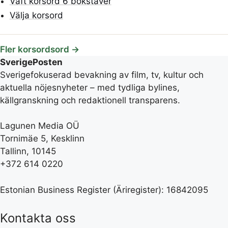
Väft korsord 6 bokstäver
Välja korsord
Fler korsordsord →
SverigePosten
Sverigefokuserad bevakning av film, tv, kultur och
aktuella nöjesnyheter – med tydliga bylines,
källgranskning och redaktionell transparens.
Lagunen Media OÜ
Tornimäe 5, Kesklinn
Tallinn, 10145
+372 614 0220
Estonian Business Register (Äriregister): 16842095
Kontakta oss