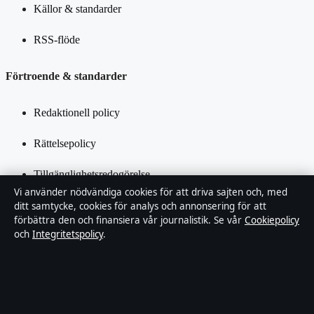
Källor & standarder
RSS-flöde
Förtroende & standarder
Redaktionell policy
Rättelsepolicy
Tillgänglighetsredogörelse
Vi använder nödvändiga cookies för att driva sajten och, med
Integritetspolicy
ditt samtycke, cookies för analys och annonsering för att
förbättra den och finansiera vår journalistik. Se vår
Cookiepolicy
och
Integritetspolicy
.
Kändisar & integritet
Om SverigePosten i korthet
SverigePosten är en oberoende svensk digital nyhetssajt med fokus
på film, tv, kultur och nöjesnyheter. Varje artikel har en namngiven