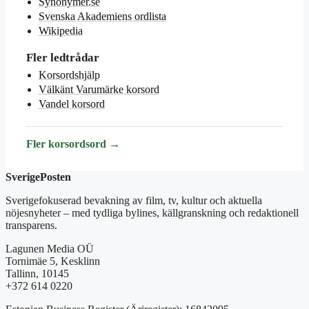
Synonymer.se
Svenska Akademiens ordlista
Wikipedia
Fler ledtrådar
Korsordshjälp
Välkänt Varumärke korsord
Vandel korsord
Fler korsordsord →
SverigePosten
Sverigefokuserad bevakning av film, tv, kultur och aktuella
nöjesnyheter – med tydliga bylines, källgranskning och redaktionell
transparens.
Lagunen Media OÜ
Tornimäe 5, Kesklinn
Tallinn, 10145
+372 614 0220