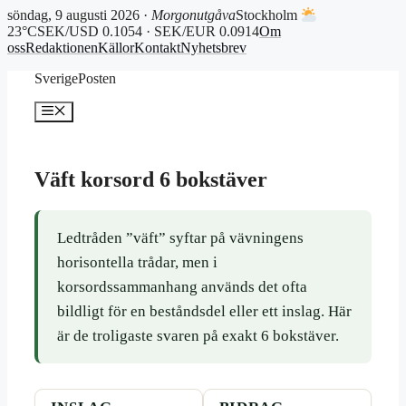
söndag, 9 augusti 2026 ·
Morgonutgåva
Stockholm
23°C
SEK/USD 0.1054 · SEK/EUR 0.0914
Om
oss
Redaktionen
Källor
Kontakt
Nyhetsbrev
Hoppa
SverigePosten
till
innehåll
Meny
Väft korsord 6 bokstäver
Ledtråden ”väft” syftar på vävningens
horisontella trådar, men i
korsordssammanhang används det ofta
bildligt för en beståndsdel eller ett inslag. Här
är de troligaste svaren på exakt 6 bokstäver.