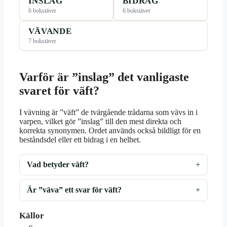
INSLAG
BIDRAG
6 bokstäver
6 bokstäver
VÄVANDE
7 bokstäver
Varför är ”inslag” det vanligaste
svaret för väft?
I vävning är ”väft” de tvärgående trådarna som vävs in i
varpen, vilket gör ”inslag” till den mest direkta och
korrekta synonymen. Ordet används också bildligt för en
beståndsdel eller ett bidrag i en helhet.
Vad betyder väft?
Är ”väva” ett svar för väft?
Källor