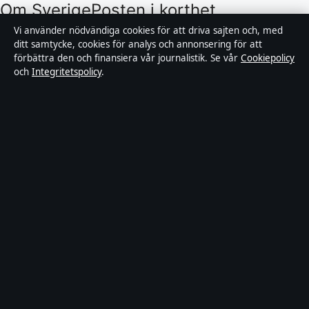
Om SverigePosten i korthet
Vi använder nödvändiga cookies för att driva sajten och, med
SverigePosten är en oberoende svensk digital
ditt samtycke, cookies för analys och annonsering för att
förbättra den och finansiera vår journalistik. Se vår
Cookiepolicy
nyhetssajt med fokus på film, tv, kultur och
och
Integritetspolicy
.
nöjesnyheter. Varje artikel har en namngiven byline,
granskas av en redaktör och faktagranskas innan
publicering.
Innehållet är endast avsett för allmän information.
Allmänna förfrågningar:
hello@sverigeposten.se
.
Rättelser:
hello@sverigeposten.se
.
Utgivare:
Lagunen Media OÜ, Tallinn ·
Ansvarig
utgivare:
Viktor Lundqvist, Chefredaktör · Estonian
Business Register (Äriregister) 16842095