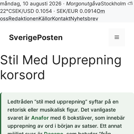
måndag, 10 augusti 2026 ·
Morgonutgåva
Stockholm ⛅
22°C
SEK/USD 0.1054 · SEK/EUR 0.0914
Om
oss
Redaktionen
Källor
Kontakt
Nyhetsbrev
Hoppa
till
SverigePosten
Meny
innehåll
Stil Med Upprepning
korsord
Ledtråden ”stil med upprepning” syftar på en
retorisk eller musikalisk figur. Det vanligaste
svaret är
Anafor
med 6 bokstäver, som innebär
upprepning av ord i början av satser. Ett annat
möjligt svar är
Dacapo
, som betyder ”från